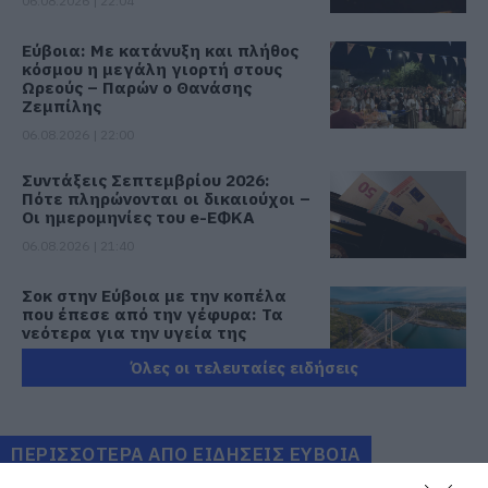
06.08.2026 | 22:04
Εύβοια: Με κατάνυξη και πλήθος
κόσμου η μεγάλη γιορτή στους
Ωρεούς – Παρών ο Θανάσης
Ζεμπίλης
06.08.2026 | 22:00
Συντάξεις Σεπτεμβρίου 2026:
Πότε πληρώνονται οι δικαιούχοι –
Οι ημερομηνίες του e-ΕΦΚΑ
06.08.2026 | 21:40
Σοκ στην Εύβοια με την κοπέλα
που έπεσε από την γέφυρα: Τα
νεότερα για την υγεία της
06.08.2026 | 21:20
Όλες οι τελευταίες ειδήσεις
Νεότερα για τη Φωτιά στη Σκύρο:
Κινδύνευσε κτηνοτροφική μονάδα
– Νέο βίντεο
ΠΕΡΙΣΣΟΤΕΡΑ ΑΠΟ ΕΙΔΗΣΕΙΣ ΕΥΒΟΙΑ
06.08.2026 | 21:00