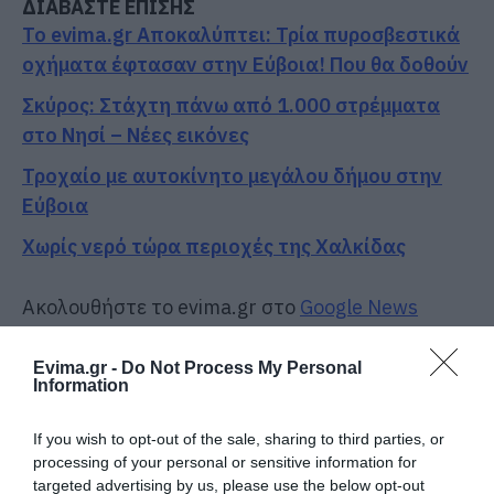
ΔΙΑΒΑΣΤΕ ΕΠΙΣΗΣ
Το evima.gr Αποκαλύπτει: Τρία πυροσβεστικά
οχήματα έφτασαν στην Εύβοια! Που θα δοθούν
Σκύρος: Στάχτη πάνω από 1.000 στρέμματα
στο Νησί – Νέες εικόνες
Τροχαίο με αυτοκίνητο μεγάλου δήμου στην
Εύβοια
Χωρίς νερό τώρα περιοχές της Χαλκίδας
Ακολουθήστε το evima.gr στο
Google News
Διαβάστε όλες τις
ειδήσεις για την Εύβοια
Evima.gr -
Do Not Process My Personal
Information
Διαβάστε όλες τις
τελευταίες ειδήσεις
για την
Ελλάδα
και τον
Κόσμο
στο
evima.gr
If you wish to opt-out of the sale, sharing to third parties, or
processing of your personal or sensitive information for
TAGS:
#KAIROS
ΕΙΔΗΣΕΙΣ ΕΥΒΟΙΑ
targeted advertising by us, please use the below opt-out