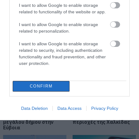
I want to allow Google to enable storage
related to functionality of the website or app.
Δελφίνια κολυμπούν δίπλα σε
σκάφος τουριστών – Δείτε βίντεο
I want to allow Google to enable storage
related to personalization.
07.08.2026 | 11:30
Το evima.gr
Σκύρος: Στάχτη πάνω
Αποκαλύπτει: Τρία
από 1.000 στρέμματα
I want to allow Google to enable storage
πυροσβεστικά
στο Νησί – Νέες εικόνες
related to security, including authentication
οχήματα έφτασαν στην
Συναγερμός στην Εύβοια: Στιγμές
Εύβοια! Που θα δοθούν
functionality and fraud prevention, and other
αγωνίας για ιστιοφόρο με ξένους
επιβάτες
user protection.
07.08.2026 | 11:15
Έκτακτη διακοπή νερού τώρα
CONFIRM
στην παραλία Αυλίδας
07.08.2026 | 11:00
Data Deletion
Data Access
Privacy Policy
Τροχαίο με αυτοκίνητο
Χωρίς νερό τώρα
Η Κύμη στο επίκεντρο της
μεγάλου δήμου στην
περιοχές της Χαλκίδας
γαστρονομίας – Σήμερα η μεγάλη
Εύβοια
έναρξη!
07.08.2026 | 10:45