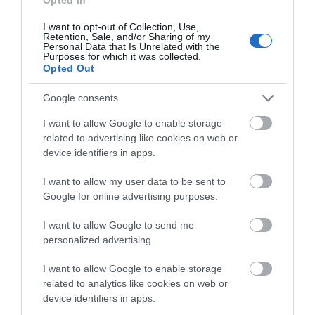
εικόνες
I want to opt-out of Collection, Use,
07.08.2026 | 12:45
Retention, Sale, and/or Sharing of my
Personal Data that Is Unrelated with the
Purposes for which it was collected.
Πώς θα πληρωθούν όσοι
Opted Out
δουλέψουν στις 15 Αυγούστου
07.08.2026 | 12:30
Google consents
I want to allow Google to enable storage
Τροχαίο με αυτοκίνητο μεγάλου
related to advertising like cookies on web or
δήμου στην Εύβοια
device identifiers in apps.
07.08.2026 | 12:15
I want to allow my user data to be sent to
Όλες οι τελευταίες ειδήσεις
Google for online advertising purposes.
Αυτές είναι οι επικίνδυνες
εβδομάδες του ελληνικού
I want to allow Google to send me
καλοκαιριού για φωτιές
personalized advertising.
ΠΕΡΙΣΣΟΤΕΡΑ ΑΠΟ ΕΙΔΗΣΕΙΣ ΕΥΒΟΙΑ
07.08.2026 | 12:00
I want to allow Google to enable storage
Χωρίς νερό τώρα περιοχές της
related to analytics like cookies on web or
Χαλκίδας
device identifiers in apps.
07.08.2026 | 11:45