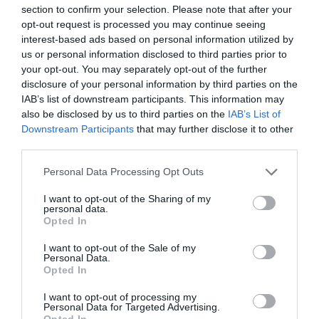
ΕΚΤΚΑΤΟ ΔΕΚΤΙΟ
ΕΥΒΟΙΑ
ΖΕΣΤΗ
ΚΥΡΙΑΚΗ
section to confirm your selection. Please note that after your
ΝΕΑ
opt-out request is processed you may continue seeing
interest-based ads based on personal information utilized by
ΡΟΗ ΕΙΔΗΣΕΩΝ
us or personal information disclosed to third parties prior to
your opt-out. You may separately opt-out of the further
Νεκρός 75χρονος που είχε φύγει
disclosure of your personal information by third parties on the
για το χωράφι του
IAB’s list of downstream participants. This information may
07.08.2026 | 13:30
also be disclosed by us to third parties on the
IAB’s List of
Downstream Participants
that may further disclose it to other
third parties.
Το evima.gr Αποκαλύπτει: Τρία
πυροσβεστικά οχήματα έφτασαν
Please note that this website/app uses one or more Google
Personal Data Processing Opt Outs
στην Εύβοια! Που θα δοθούν
services and may gather and store information including but
07.08.2026 | 13:05
not limited to your visit or usage behaviour. You may click to
I want to opt-out of the Sharing of my
personal data.
grant or deny consent to Google and its third-party tags to
Opted In
Συντάξεις: Ποιοι θα πάρουν
use your data for below specified purposes in below Google
αύξηση το 2027 – Τα ποσά
consent section.
I want to opt-out of the Sale of my
Personal Data.
07.08.2026 | 13:00
Opted In
I want to opt-out of processing my
Σκύρος: Στάχτη πάνω από 1.000
Personal Data for Targeted Advertising.
στρέμματα στο Νησί – Νέες
Opted In