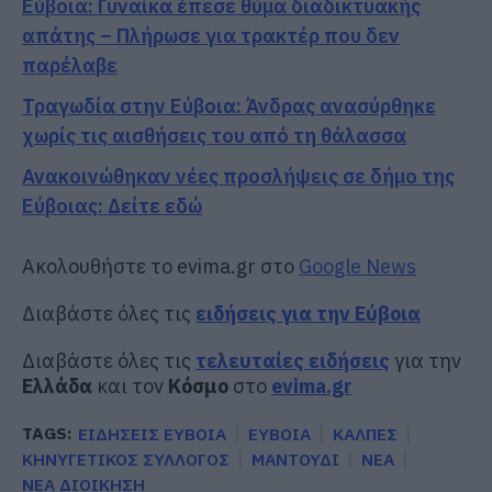
Εύβοια: Γυναίκα έπεσε θύμα διαδικτυακής
απάτης – Πλήρωσε για τρακτέρ που δεν
παρέλαβε
Τραγωδία στην Εύβοια: Άνδρας ανασύρθηκε
χωρίς τις αισθήσεις του από τη θάλασσα
Ανακοινώθηκαν νέες προσλήψεις σε δήμο της
Εύβοιας: Δείτε εδώ
Ακολουθήστε το evima.gr στο
Google News
Διαβάστε όλες τις
ειδήσεις για την Εύβοια
Διαβάστε όλες τις
τελευταίες ειδήσεις
για την
Ελλάδα
και τον
Κόσμο
στο
evima.gr
TAGS:
ΕΙΔΗΣΕΙΣ ΕΥΒΟΙΑ
ΕΥΒΟΙΑ
ΚΑΛΠΕΣ
ΚΗΝΥΓΕΤΙΚΟΣ ΣΥΛΛΟΓΟΣ
ΜΑΝΤΟΥΔΙ
ΝΕΑ
ΝΕΑ ΔΙΟΙΚΗΣΗ