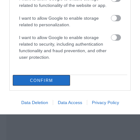
Τραγική κατάληξη είχε η
θαλάσσια εκδρομή για 57χρονο
related to functionality of the website or app.
τουρίστα
I want to allow Google to enable storage
07.08.2026 | 18:20
related to personalization.
Βαρύ πένθος για τον εκπαιδευτικό
I want to allow Google to enable storage
από την Εύβοια που έφυγε από τη
Δείτε τι έκανε Δήμος
Ράγισαν καρδιές στην
ζωή
related to security, including authentication
της Εύβοιας για τις
Εύβοια: Το τελευταίο
functionality and fraud prevention, and other
07.08.2026 | 18:00
φωτιές
«αντίο» στον 36χρονο
user protection.
επιχειρηματία
Αυτοψία στα καμένα: 37 σπίτια
κρίθηκαν κατεδαφιστέα στο
Πόρτο Γερμενό
CONFIRM
07.08.2026 | 17:40
Data Deletion
Data Access
Privacy Policy