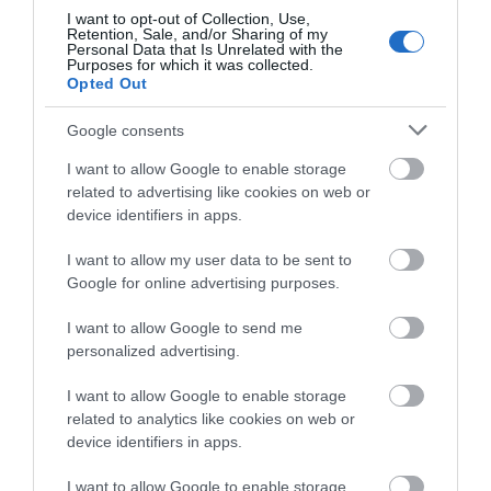
I want to opt-out of Collection, Use,
Μητέρα και γιος οι νεκροί από τη
Retention, Sale, and/or Sharing of my
σύγκρουση αυτοκινήτου με
Personal Data that Is Unrelated with the
φορτηγό
Purposes for which it was collected.
Εύβοια: Ηχηρό μήνυμα
Εύβοια: Γυναίκα έπεσε
Opted Out
07.08.2026 | 19:40
πέντε χρόνια μετά τη
θύμα διαδικτυακής
μεγάλη καταστροφή
απάτης – Πλήρωσε για
Google consents
του 2021
τρακτέρ που δεν
Ράγισαν καρδιές στην Εύβοια: Το
παρέλαβε
τελευταίο «αντίο» στον 36χρονο
I want to allow Google to enable storage
επιχειρηματία
related to advertising like cookies on web or
07.08.2026 | 19:10
device identifiers in apps.
Νέο επίδομα 600 ευρώ για
I want to allow my user data to be sent to
σπουδαστές: Οι δικαιούχοι
Google for online advertising purposes.
07.08.2026 | 19:00
I want to allow Google to send me
personalized advertising.
Τραγωδία στην Εύβοια:
Ανακοινώθηκαν νέες
Αυτός ο δήμος της Εύβοιας πάει
Άνδρας ανασύρθηκε
προσλήψεις σε δήμο
στα δικαστήρια για τις
I want to allow Google to enable storage
χωρίς τις αισθήσεις του
της Εύβοιας: Δείτε εδώ
ανεμογεννήτριες
related to analytics like cookies on web or
από τη θάλασσα
device identifiers in apps.
07.08.2026 | 18:40
I want to allow Google to enable storage