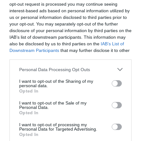
07.08.2026 | 21:20
opt-out request is processed you may continue seeing
interest-based ads based on personal information utilized by
Τραγωδία στην Εύβοια: Άνδρας
us or personal information disclosed to third parties prior to
ανασύρθηκε χωρίς τις αισθήσεις
your opt-out. You may separately opt-out of the further
του από τη θάλασσα
disclosure of your personal information by third parties on the
07.08.2026 | 20:57
IAB’s list of downstream participants. This information may
also be disclosed by us to third parties on the
IAB’s List of
Ανακοινώθηκαν νέες προσλήψεις
Downstream Participants
that may further disclose it to other
σε δήμο της Εύβοιας: Δείτε εδώ
third parties.
07.08.2026 | 20:40
Please note that this website/app uses one or more Google
Personal Data Processing Opt Outs
Όλες οι τελευταίες ειδήσεις
services and may gather and store information including but
not limited to your visit or usage behaviour. You may click to
I want to opt-out of the Sharing of my
Ποιοι και γιατί θα πάρουν
personal data.
διπλάσια σύνταξη τον Αύγουστο
grant or deny consent to Google and its third-party tags to
Opted In
use your data for below specified purposes in below Google
07.08.2026 | 20:20
ΠΕΡΙΣΣΟΤΕΡΑ ΑΠΟ ΕΙΔΗΣΕΙΣ ΕΥΒΟΙΑ
consent section.
I want to opt-out of the Sale of my
Personal Data.
Opted In
Δείτε τι έκανε Δήμος της Εύβοιας
για τις φωτιές
I want to opt-out of processing my
Personal Data for Targeted Advertising.
07.08.2026 | 20:00
Opted In