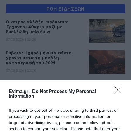
ΡΟΗ ΕΙΔΗΣΕΩΝ
Ο καιρός αλλάζει πρόσωπο:
Έρχονται 40άρια μαζί με
θυελλώδη μελτέμια
07.08.2026 | 22:20
Εύβοια: Ηχηρό μήνυμα πέντε
χρόνια μετά τη μεγάλη
καταστροφή του 2021
07.08.2026 | 22:00
Νέο τροχαίο με υλικές ζημιές
Evima.gr -
Do Not Process My Personal
07.08.2026 | 21:40
Information
If you wish to opt-out of the sale, sharing to third parties, or
Εύβοια: Γυναίκα έπεσε θύμα
processing of your personal or sensitive information for
διαδικτυακής απάτης – Πλήρωσε
targeted advertising by us, please use the below opt-out
για τρακτέρ που δεν παρέλαβε
section to confirm your selection. Please note that after your