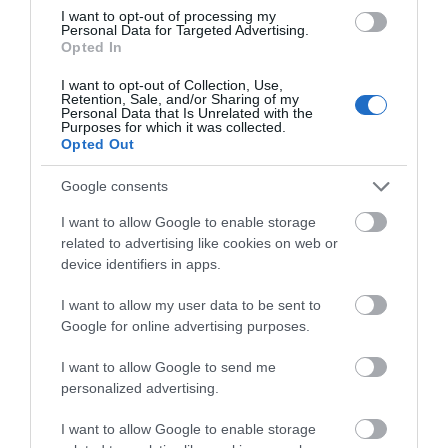
I want to opt-out of processing my
08.08.2026 | 19:00
Personal Data for Targeted Advertising.
Opted In
I want to opt-out of Collection, Use,
Σε δημοπρασία η μπάλα των
Retention, Sale, and/or Sharing of my
ιστορικών γκολ του Μαραντόνα
Personal Data that Is Unrelated with the
Φωτιά στην Εύβοια σε
Ρίγη συγκίνησης στην
Purposes for which it was collected.
08.08.2026 | 18:40
ξερά χόρτα
Εύβοια! Η Ιερά Μονή
Opted Out
Οσίου Δαυΐδ έλαμψε
στη μεγάλη πανήγυρη
Google consents
Αγανάκτηση σε χωριό της
της Μεταμορφώσεως
Εύβοιας: Μένουν κάθε μέρα χωρίς
I want to allow Google to enable storage
νερό – Σοβαρή καταγγελία
related to advertising like cookies on web or
08.08.2026 | 18:20
device identifiers in apps.
Αγροτικές ενισχύσεις: Ποιοι θα
I want to allow my user data to be sent to
λάβουν νωρίτερα τις
Google for online advertising purposes.
προκαταβολές
08.08.2026 | 18:00
I want to allow Google to send me
Εύβοια: Τέλος στις
Εύβοια: Η μαύρη
personalized advertising.
παράνομες χωματερές
Σε πελάγη ευτυχίας
επέτειος της
αντιδήμαρχος στην Εύβοια! Έγινε
– Έρχονται πρόστιμα
καταστροφικής
I want to allow Google to enable storage
για τρίτη φορά παππούς!
χωρίς εξαιρέσεις
πυρκαγιάς – Το