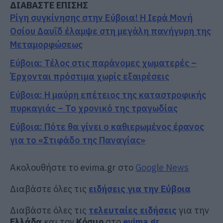
ΔΙΑΒΑΣΤΕ ΕΠΙΣΗΣ
Ρίγη συγκίνησης στην Εύβοια! Η Ιερά Μονή
Οσίου Δαυΐδ έλαμψε στη μεγάλη πανήγυρη της
Μεταμορφώσεως
Εύβοια: Τέλος στις παράνομες χωματερές –
Έρχονται πρόστιμα χωρίς εξαιρέσεις
Εύβοια: Η μαύρη επέτειος της καταστροφικής
πυρκαγιάς – Το χρονικό της τραγωδίας
Εύβοια: Πότε θα γίνει ο καθιερωμένος έρανος
για το «Στιφάδο της Παναγίας»
Ακολουθήστε το evima.gr στο
Google News
Διαβάστε όλες τις
ειδήσεις για την Εύβοια
Διαβάστε όλες τις
τελευταίες ειδήσεις
για την
Ελλάδα
και τον
Κόσμο
στο
evima.gr