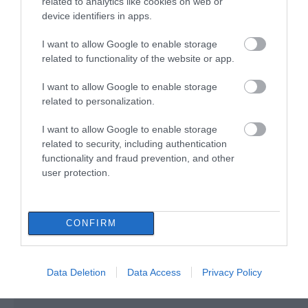
related to analytics like cookies on web or
χρονικό της τραγωδίας
08.08.2026 | 17:40
device identifiers in apps.
Ευρυδίκη Βαλαβάνη: Οι
I want to allow Google to enable storage
οικογενειακές διακοπές στην
related to functionality of the website or app.
Εύβοια! Δείτε σε ποια παραλία
08.08.2026 | 17:20
I want to allow Google to enable storage
related to personalization.
«Κόκκινος» συναγερμός στην
Εύβοια: Red Code αύριο Κυριακή –
I want to allow Google to enable storage
Αυξημένη ετοιμότητα παντού
Εύβοια: Πότε θα γίνει ο
Κάνεις δεν ξεχνά τι
related to security, including authentication
καθιερωμένος έρανος
έζησε η Εύβοια πριν
functionality and fraud prevention, and other
08.08.2026 | 17:00
για το «Στιφάδο της
πέντε χρόνια
user protection.
Παναγίας»
Ρόδος: Έγραψαν 80χρονη για
κράνος!
08.08.2026 | 16:40
CONFIRM
Data Deletion
Data Access
Privacy Policy