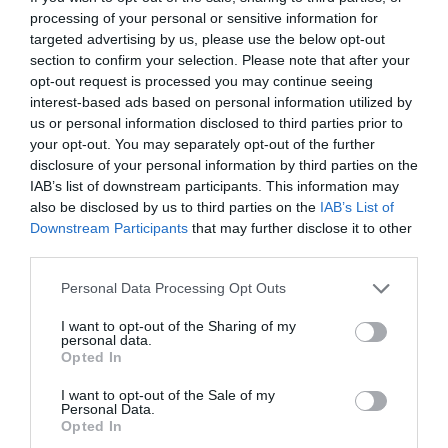
Εύβοια: Τέλος στις παράνομες
processing of your personal or sensitive information for
χωματερές – Έρχονται πρόστιμα
χωρίς εξαιρέσεις
targeted advertising by us, please use the below opt-out
section to confirm your selection. Please note that after your
08.08.2026 | 20:20
opt-out request is processed you may continue seeing
interest-based ads based on personal information utilized by
Εύβοια: Η μαύρη επέτειος της
us or personal information disclosed to third parties prior to
καταστροφικής πυρκαγιάς – Το
χρονικό της τραγωδίας
your opt-out. You may separately opt-out of the further
disclosure of your personal information by third parties on the
08.08.2026 | 20:00
IAB’s list of downstream participants. This information may
also be disclosed by us to third parties on the
IAB’s List of
Εύβοια: Πότε θα γίνει ο
Downstream Participants
that may further disclose it to other
καθιερωμένος έρανος για το
third parties.
«Στιφάδο της Παναγίας»
08.08.2026 | 19:40
Όλες οι τελευταίες ειδήσεις
Please note that this website/app uses one or more Google
Personal Data Processing Opt Outs
services and may gather and store information including but
Ο Αλέξης Τσίπρας παρουσιάζει το
not limited to your visit or usage behaviour. You may click to
I want to opt-out of the Sharing of my
οικονομικό πρόγραμμα της ΕΛ.Α.Σ.
personal data.
grant or deny consent to Google and its third-party tags to
στη Θεσσαλονίκη
Opted In
ΠΕΡΙΣΣΟΤΕΡΑ ΑΠΟ ΕΙΔΗΣΕΙΣ ΕΥΒΟΙΑ
use your data for below specified purposes in below Google
08.08.2026 | 19:20
consent section.
I want to opt-out of the Sale of my
Personal Data.
Opted In
Κάνεις δεν ξεχνά τι έζησε η
Εύβοια πριν πέντε χρόνια