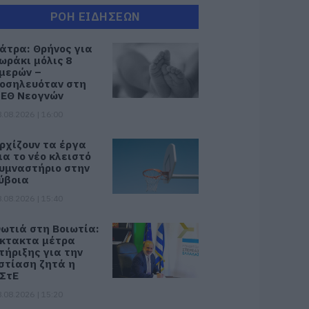
ΡΟΗ ΕΙΔΗΣΕΩΝ
άτρα: Θρήνος για
ωράκι μόλις 8
μερών –
οσηλευόταν στη
ΕΘ Νεογνών
.08.2026 | 16:00
ρχίζουν τα έργα
ια το νέο κλειστό
υμναστήριο στην
ύβοια
.08.2026 | 15:40
ωτιά στη Βοιωτία:
κτακτα μέτρα
τήριξης για την
στίαση ζητά η
ΣτΕ
.08.2026 | 15:20