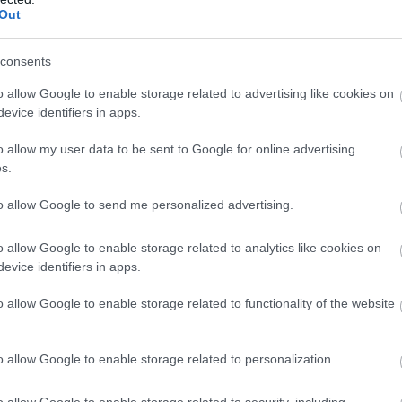
α
Out
08
 μαθητές να επικοινωνούν στη Σφυριχτή
consents
Ε
ράδοση της Αντιάς παραμένει ζωντανή και
Α
o allow Google to enable storage related to advertising like cookies on
ί
 τα ίδια τα παιδιά του χωριού.
Ο
evice identifiers in apps.
ε
C
o allow my user data to be sent to Google for online advertising
08
s.
to allow Google to send me personalized advertising.
o allow Google to enable storage related to analytics like cookies on
evice identifiers in apps.
o allow Google to enable storage related to functionality of the website
o allow Google to enable storage related to personalization.
o allow Google to enable storage related to security, including