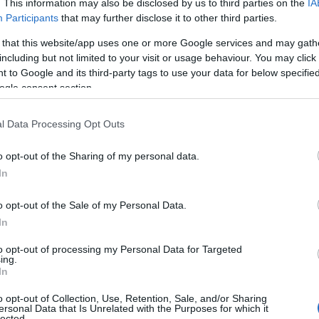
. This information may also be disclosed by us to third parties on the
IA
Α
κανείς στο χωριό Αντιά της νότιας Εύβοιας
Participants
that may further disclose it to other third parties.
φ
ριστά μέσα επικοινωνίας στον κόσμο,
ν
 that this website/app uses one or more Google services and may gath
π
γενιά. Τα παιδιά που συμμετείχαν στα
including but not limited to your visit or usage behaviour. You may click 
08
 to Google and its third-party tags to use your data for below specifi
οση όχι μόνο διατηρείται, αλλά αποκτά
ogle consent section.
νθουσιασμό και αγάπη μαθαίνουν την ιδιαίτερη
Τ
τ
Ε
l Data Processing Opt Outs
08
ν Παναγιώτη Τζαναβάρη και στον Χέρμαν για
o opt-out of the Sharing of my personal data.
προσφορά τους στη διδασκαλία της Σφυριχτής
Κ
In
π
ους, οι νεότερες γενιές γνωρίζουν, μαθαίνουν
α
o opt-out of the Sale of my Personal Data.
ς μιας παράδοσης που αποτελεί αναπόσπαστο
Σ
ε
In
άς.
κ
to opt-out of processing my Personal Data for Targeted
08
ing.
αι στους γονείς, που στηρίζουν αυτή την
In
ουν στα παιδιά τους έναν διαφορετικό δρόμο,
Ε
ά
o opt-out of Collection, Use, Retention, Sale, and/or Sharing
ορία, τον πολιτισμό και τις παραδόσεις του
μ
ersonal Data that Is Unrelated with the Purposes for which it
lected.