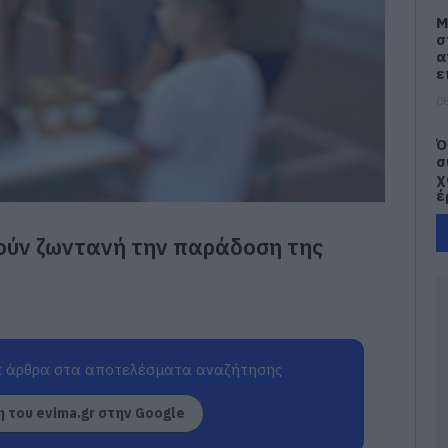
Μ
σ
α
ε
08
Ό
σ
χ
έ
08
τούν ζωντανή την παράδοση της
Σ
μ
π
κ
Ε
08
 άρθρα στα αποτελέσματα αναζήτησης
Σ
 του evima.gr στην Google
α
τ