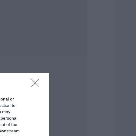
.08.2026 | 14:00
ξοδος Αυγούστου:
ι Αθηναίοι
ψηφίζουν» Εύβοια
ια τις διακοπές
ους!
.08.2026 | 13:40
εταφορές
ρημάτων: Σε ποιες
εριπτώσεις η ΑΑΔΕ
πιβάλλει φόρο από
0% έως 40%
.08.2026 | 13:20
sonal or
ικόνες σοκ σε
ection to
οιμητήριο της
ou may
ύβοιας: Δείτε τι
 personal
καναν
out of the
.08.2026 | 13:00
 downstream