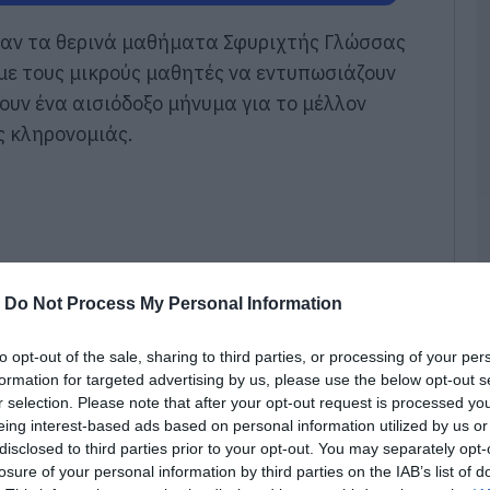
08
αν τα θερινά μαθήματα Σφυριχτής Γλώσσας
Έ
με τους μικρούς μαθητές να εντυπωσιάζουν
Ο
νουν ένα αισιόδοξο μήνυμα για το μέλλον
«
γ
ς κληρονομιάς.
τ
08
Μ
χ
π
ε
1
-
Do Not Process My Personal Information
08
to opt-out of the sale, sharing to third parties, or processing of your per
Ε
formation for targeted advertising by us, please use the below opt-out s
κ
r selection. Please note that after your opt-out request is processed y
Ε
eing interest-based ads based on personal information utilized by us or
έ
disclosed to third parties prior to your opt-out. You may separately opt-
08
losure of your personal information by third parties on the IAB’s list of