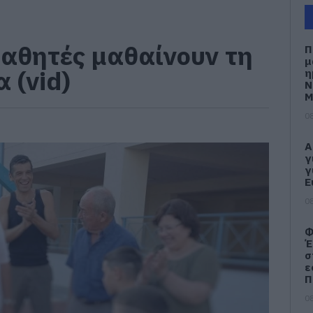
μαθητές μαθαίνουν τη
Π
μ
 (vid)
η
Ν
Μ
08
Α
γ
γ
Ε
08
Φ
Έ
σ
ε
Π
08