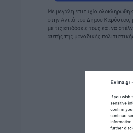
Με μεγάλη επιτυχία ολοκληρώθηκ
στην Αντιά του Δήμου Καρύστου, 
με τις επιδόσεις τους και να στέλ
αυτής της μοναδικής πολιτιστική
Evima.gr 
If you wish 
sensitive in
confirm you
continue se
information 
further disc