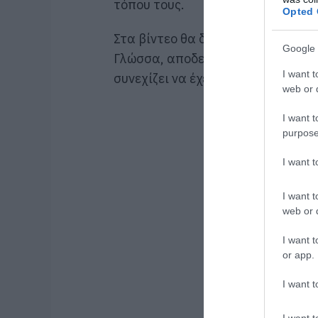
τόπου τους.
Opted 
Στα βίντεο θα δείτε τους μικρούς
Google 
Γλώσσα, αποδεικνύοντας ότι η πα
I want t
συνεχίζει να έχει μέλλον μέσα από
web or d
I want t
purpose
I want 
I want t
web or d
I want t
or app.
I want t
I want t