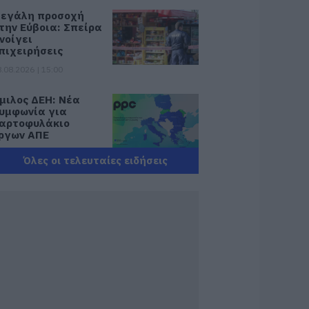
εγάλη προσοχή
την Εύβοια: Σπείρα
νοίγει
πιχειρήσεις
.08.2026 | 15:00
μιλος ΔΕΗ: Νέα
υμφωνία για
αρτοφυλάκιο
ργων ΑΠΕ
.08.2026 | 14:40
Όλες οι τελευταίες ειδήσεις
ήμερα το
εγαλύτερο
ανηγύρι του
αλοκαιριού στην
ύβοια
.08.2026 | 14:20
υρροή πιστών σε
υτό το Μοναστήρι
ης Εύβοιας!