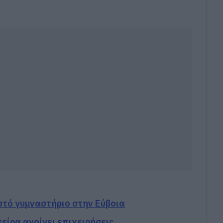
ιστό γυμναστήριο στην Εύβοια
είρα ανοίγει επιχειρήσεις