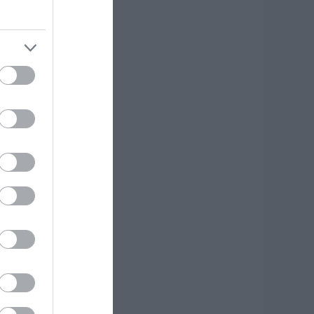
υλή εκκλησίας
.08.2026 | 11:40
ύβοια:
ποκαταστάθηκε το
ντερνετ στον
ξύλιθο μετά από
πέμβαση της CP
OMPANY Ε.Ε.
.08.2026 | 11:20