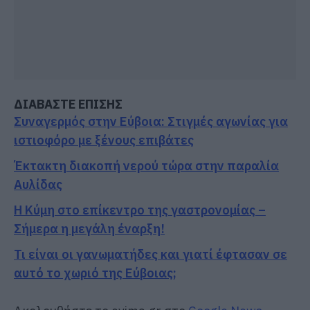
ΔΙΑΒΑΣΤΕ ΕΠΙΣΗΣ
Συναγερμός στην Εύβοια: Στιγμές αγωνίας για
ιστιοφόρο με ξένους επιβάτες
Έκτακτη διακοπή νερού τώρα στην παραλία
Αυλίδας
Η Κύμη στο επίκεντρο της γαστρονομίας –
Σήμερα η μεγάλη έναρξη!
Τι είναι οι γανωματήδες και γιατί έφτασαν σε
αυτό το χωριό της Εύβοιας;