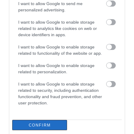
Ποιες περιοχές δεν θα έχουν
I want to allow Google to send me
ρεύμα σήμερα στην Εύβοια
personalized advertising.
07.08.2026 | 08:45
I want to allow Google to enable storage
Η Κύμη στο επίκεντρο
Τι είναι οι
related to analytics like cookies on web or
της γαστρονομίας –
γανωματήδες και γιατί
Σήμερα η μεγάλη
Εορτολόγιο: Ποιοι γιορτάζουν
έφτασαν σε αυτό το
device identifiers in apps.
σήμερα, Παρασκευή 7 Αυγούστου
έναρξη!
χωριό της Εύβοιας;
I want to allow Google to enable storage
07.08.2026 | 08:30
related to functionality of the website or app.
I want to allow Google to enable storage
Καιρός: Πάνω από 35 βαθμούς
σήμερα η θερμοκρασία στην
related to personalization.
Εύβοια
I want to allow Google to enable storage
07.08.2026 | 08:15
related to security, including authentication
functionality and fraud prevention, and other
Συγκλονίζει μαρτυρία
Είσαι διακοπές στην
Εύβοια: Σήμερα το τελευταίο
εθελοντή στην Εύβοια:
αντίο στον 37χρονο που έχασε τη
Εύβοια και θες γεύσεις
user protection.
ζωή του σε τροχαίο με
Ετσι σώθηκε το
στα κάρβουνα; Έλα στο
αγριογούρουνο
Προκόπι από τη
«Παλιό Πιθάρι»!
μεγάλη φωτιά (vid)
07.08.2026 | 08:00
CONFIRM
Φωτιά στη Σκύρο: Χωρίς ενεργό