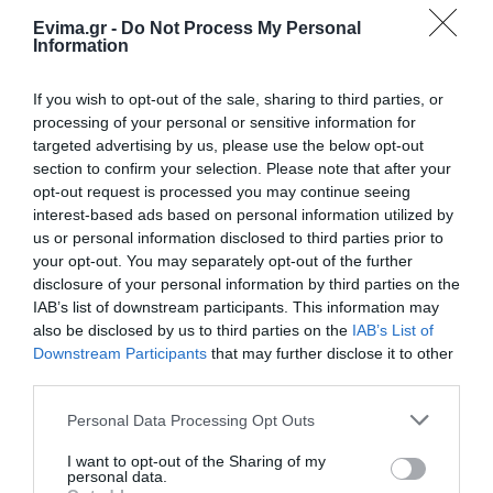
Evima.gr -
Do Not Process My Personal
Information
Η Κύμη στο επίκεντρο της
γαστρονομίας – Σήμερα η μεγάλη
έναρξη!
If you wish to opt-out of the sale, sharing to third parties, or
07.08.2026 | 10:45
processing of your personal or sensitive information for
targeted advertising by us, please use the below opt-out
Τι είναι οι γανωματήδες και γιατί
section to confirm your selection. Please note that after your
έφτασαν σε αυτό το χωριό της
opt-out request is processed you may continue seeing
Εύβοιας;
interest-based ads based on personal information utilized by
07.08.2026 | 10:30
us or personal information disclosed to third parties prior to
your opt-out. You may separately opt-out of the further
Συγκλονίζει μαρτυρία εθελοντή
disclosure of your personal information by third parties on the
στην Εύβοια: Ετσι σώθηκε το
IAB’s list of downstream participants. This information may
Προκόπι από τη μεγάλη φωτιά
also be disclosed by us to third parties on the
IAB’s List of
(vid)
Downstream Participants
that may further disclose it to other
07.08.2026 | 10:15
third parties.
Είσαι διακοπές στην Εύβοια και
Please note that this website/app uses one or more Google
Personal Data Processing Opt Outs
θες γεύσεις στα κάρβουνα; Έλα
services and may gather and store information including but
στο «Παλιό Πιθάρι»!
not limited to your visit or usage behaviour. You may click to
I want to opt-out of the Sharing of my
personal data.
07.08.2026 | 10:00
grant or deny consent to Google and its third-party tags to
Όλες οι τελευταίες ειδήσεις