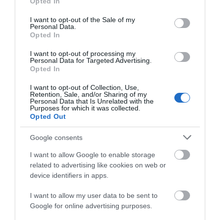
Opted In
use your data for below specified purposes in below Google
Σίμος Κεδίκογλου: Η κίνηση του
consent section.
I want to opt-out of the Sale of my
βουλευτή που «τρέλανε»
Personal Data.
εθελοντές στην Εύβοια
ΠΕΡΙΣΣΟΤΕΡΑ ΑΠΟ ΕΙΔΗΣΕΙΣ ΕΥΒΟΙΑ
Opted In
07.08.2026 | 09:45
I want to opt-out of processing my
Personal Data for Targeted Advertising.
Ιός Δυτικού Νείλου: 65 κρούσματα
Opted In
στην Ελλάδα – Έξι νεκροί και 20
ασθενείς σε νοσηλεία
I want to opt-out of Collection, Use,
Retention, Sale, and/or Sharing of my
07.08.2026 | 09:30
Personal Data that Is Unrelated with the
Purposes for which it was collected.
Opted Out
Υπό έλεγχο η φωτιά στην Σκύρο –
Συνελήφθη μία 63χρονη γυναίκα
Συναγερμός στην
Έκτακτη διακοπή
Google consents
07.08.2026 | 09:15
Εύβοια: Στιγμές
νερού τώρα στην
αγωνίας για ιστιοφόρο
παραλία Αυλίδας
I want to allow Google to enable storage
με ξένους επιβάτες
related to advertising like cookies on web or
Εύβοια: Σε αυτό το γραφικό χωριό
device identifiers in apps.
μοίρασαν Κεσκέσι τη
Μεταμόρφωση του Σωτήρος
I want to allow my user data to be sent to
07.08.2026 | 09:00
Google for online advertising purposes.