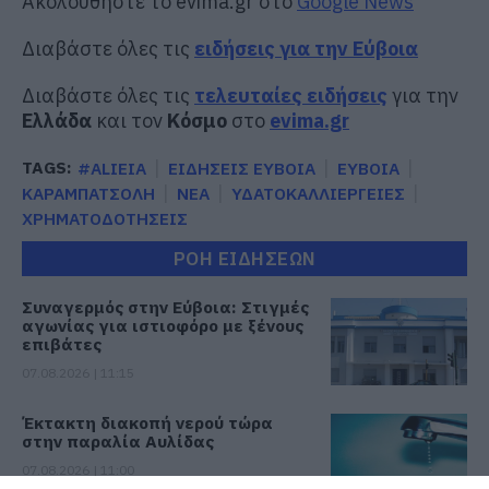
Ακολουθήστε το evima.gr στο
Google News
Διαβάστε όλες τις
ειδήσεις για την Εύβοια
Διαβάστε όλες τις
τελευταίες ειδήσεις
για την
Ελλάδα
και τον
Κόσμο
στο
evima.gr
TAGS:
#ALIEIA
ΕΙΔΗΣΕΙΣ ΕΥΒΟΙΑ
ΕΥΒΟΙΑ
ΚΑΡΑΜΠΑΤΣΟΛΗ
ΝΕΑ
ΥΔΑΤΟΚΑΛΛΙΕΡΓΕΙΕΣ
ΧΡΗΜΑΤΟΔΟΤΗΣΕΙΣ
ΡΟΗ ΕΙΔΗΣΕΩΝ
Συναγερμός στην Εύβοια: Στιγμές
αγωνίας για ιστιοφόρο με ξένους
επιβάτες
07.08.2026 | 11:15
Έκτακτη διακοπή νερού τώρα
στην παραλία Αυλίδας
07.08.2026 | 11:00