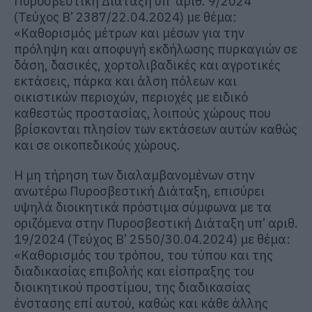
Πυροσβεστική Διάταξη υπ’ αριθ. 9/2024
(Τεύχος B’ 2387/22.04.2024) με θέμα:
«Καθορισμός μέτρων και μέσων για την
πρόληψη και αποφυγή εκδήλωσης πυρκαγιών σε
δάση, δασικές, χορτολιβαδικές και αγροτικές
εκτάσεις, πάρκα και άλση πόλεων και
οικιστικών περιοχών, περιοχές με ειδικό
καθεστώς προστασίας, λοιπούς χώρους που
βρίσκονται πλησίον των εκτάσεων αυτών καθώς
και σε οικοπεδικούς χώρους.
Η μη τήρηση των διαλαμβανομένων στην
ανωτέρω Πυροσβεστική Διάταξη, επισύρει
υψηλά διοικητικά πρόστιμα σύμφωνα με τα
οριζόμενα στην Πυροσβεστική Διάταξη υπ’ αριθ.
19/2024 (Τεύχος B’ 2550/30.04.2024) με θέμα:
«Καθορισμός του τρόπου, του τύπου και της
διαδικασίας επιβολής και είσπραξης του
διοικητικού προστίμου, της διαδικασίας
ένστασης επί αυτού, καθώς και κάθε άλλης