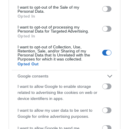
consent section.
Εύβοια: Ηχηρό μήνυμα πέντε
I want to opt-out of the Sale of my
χρόνια μετά τη μεγάλη
Personal Data.
καταστροφή του 2021
Opted In
07.08.2026 | 22:00
I want to opt-out of processing my
Personal Data for Targeted Advertising.
Opted In
Νέο τροχαίο με υλικές ζημιές
07.08.2026 | 21:40
I want to opt-out of Collection, Use,
Retention, Sale, and/or Sharing of my
Personal Data that Is Unrelated with the
Purposes for which it was collected.
Opted Out
Εύβοια: Γυναίκα έπεσε θύμα
διαδικτυακής απάτης – Πλήρωσε
Google consents
για τρακτέρ που δεν παρέλαβε
07.08.2026 | 21:20
I want to allow Google to enable storage
related to advertising like cookies on web or
Τραγωδία στην Εύβοια: Άνδρας
device identifiers in apps.
ανασύρθηκε χωρίς τις αισθήσεις
του από τη θάλασσα
I want to allow my user data to be sent to
07.08.2026 | 20:57
Google for online advertising purposes.
I want to allow Google to send me
Ανακοινώθηκαν νέες προσλήψεις