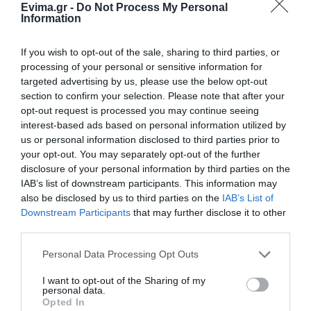
Evima.gr -
Do Not Process My Personal
Ανακοινώθηκαν νέες προσλήψεις σε δήμο της
Information
Εύβοιας: Δείτε εδώ
If you wish to opt-out of the sale, sharing to third parties, or
processing of your personal or sensitive information for
Ακολουθήστε το evima.gr στο
Google News
targeted advertising by us, please use the below opt-out
section to confirm your selection. Please note that after your
Διαβάστε όλες τις
ειδήσεις για την Εύβοια
opt-out request is processed you may continue seeing
interest-based ads based on personal information utilized by
Διαβάστε όλες τις
τελευταίες ειδήσεις
για την
us or personal information disclosed to third parties prior to
Ελλάδα
και τον
Κόσμο
στο
evima.gr
your opt-out. You may separately opt-out of the further
disclosure of your personal information by third parties on the
TAGS:
ΑΝΤΙΠΥΡΙΚΗ ΠΕΡΙΟΔΟΣ
ΕΙΔΗΣΕΙΣ ΕΥΒΟΙΑ
IAB’s list of downstream participants. This information may
ΕΥΒΟΙΑ
ΝΕΑ ΕΥΒΟΙΑ
ΠΥΡΚΑΓΙΑ
ΦΩΤΙΑ
also be disclosed by us to third parties on the
IAB’s List of
Downstream Participants
that may further disclose it to other
ΡΟΗ ΕΙΔΗΣΕΩΝ
third parties.
Please note that this website/app uses one or more Google
Ο καιρός αλλάζει πρόσωπο:
Personal Data Processing Opt Outs
Έρχονται 40άρια μαζί με
services and may gather and store information including but
θυελλώδη μελτέμια
not limited to your visit or usage behaviour. You may click to
I want to opt-out of the Sharing of my
personal data.
grant or deny consent to Google and its third-party tags to
07.08.2026 | 22:20
Opted In
use your data for below specified purposes in below Google