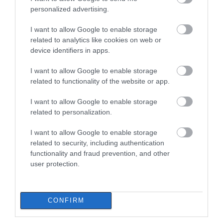
σε δήμο της Εύβοιας: Δείτε εδώ
personalized advertising.
07.08.2026 | 20:40
I want to allow Google to enable storage
Όλες οι τελευταίες ειδήσεις
related to analytics like cookies on web or
device identifiers in apps.
Ποιοι και γιατί θα πάρουν
διπλάσια σύνταξη τον Αύγουστο
I want to allow Google to enable storage
07.08.2026 | 20:20
ΠΕΡΙΣΣΟΤΕΡΑ ΑΠΟ ΕΙΔΗΣΕΙΣ ΕΥΒΟΙΑ
related to functionality of the website or app.
I want to allow Google to enable storage
Δείτε τι έκανε Δήμος της Εύβοιας
related to personalization.
για τις φωτιές
07.08.2026 | 20:00
I want to allow Google to enable storage
related to security, including authentication
functionality and fraud prevention, and other
Μητέρα και γιος οι νεκροί από τη
user protection.
σύγκρουση αυτοκινήτου με
φορτηγό
Εύβοια: Ηχηρό μήνυμα
Εύβοια: Γυναίκα έπεσε
07.08.2026 | 19:40
πέντε χρόνια μετά τη
θύμα διαδικτυακής
μεγάλη καταστροφή
απάτης – Πλήρωσε για
CONFIRM
του 2021
τρακτέρ που δεν
Ράγισαν καρδιές στην Εύβοια: Το
παρέλαβε
τελευταίο «αντίο» στον 36χρονο