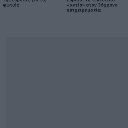
07.08.2026 | 18:00
φωτιές
«αντίο» στον 36χρονο
επιχειρηματία
Αυτοψία στα καμένα: 37 σπίτια
κρίθηκαν κατεδαφιστέα στο
Πόρτο Γερμενό
07.08.2026 | 17:40