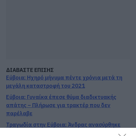
ΔΙΑΒΑΣΤΕ ΕΠΙΣΗΣ
Εύβοια: Ηχηρό μήνυμα πέντε χρόνια μετά τη
μεγάλη καταστροφή του 2021
Εύβοια: Γυναίκα έπεσε θύμα διαδικτυακής
απάτης – Πλήρωσε για τρακτέρ που δεν
παρέλαβε
Τραγωδία στην Εύβοια: Άνδρας ανασύρθηκε
χωρίς τις αισθήσεις του από τη θάλασσα