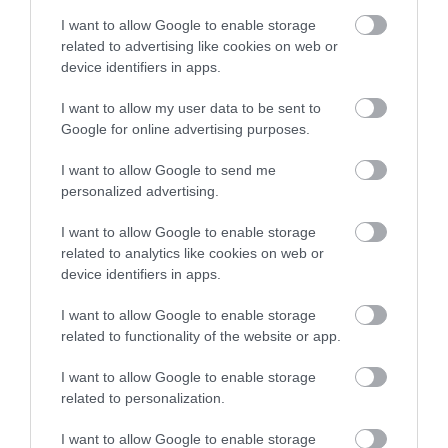
ΠΕΡΙΣΣΟΤΕΡΑ ΑΠΟ ΕΙΔΗΣΕΙΣ ΕΥΒΟΙΑ
10.08.2026 | 11:20
I want to allow Google to enable storage
related to advertising like cookies on web or
Η Λίμνη Ευβοίας γίνεται σημείο
device identifiers in apps.
συνάντησης των γεύσεων της
Στερεάς Ελλάδας
I want to allow my user data to be sent to
Google for online advertising purposes.
10.08.2026 | 11:00
I want to allow Google to send me
Χαλκίδα: Γιατί φωτίστηκε στα
μωβ- ροζ το δημαρχείο στην
personalized advertising.
παραλία
Πού θα γίνει το
Κόκκινος συναγερμός
I want to allow Google to enable storage
10.08.2026 | 10:40
επόμενο πανηγύρι
για φωτιά σήμερα στην
related to analytics like cookies on web or
στην Εύβοια με τη
Εύβοια – Προσοχή
device identifiers in apps.
Μαρία Νομικού
Έκτακτη διακοπή νερού στους
Ωρεούς Ευβοίας
I want to allow Google to enable storage
10.08.2026 | 10:20
related to functionality of the website or app.
I want to allow Google to enable storage
Ελεγκτές της ΑΑΔΕ κατέσχεσαν
related to personalization.
σχεδόν 1300 φιάλλες παράνομου
ψυκτικού υγρού φρέον (εικόνες)
I want to allow Google to enable storage
10.08.2026 | 10:00