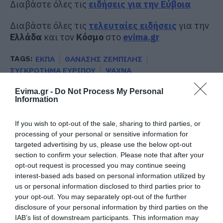
Διαβάστε όλες τις
ειδήσεις για την Εύβοια
Διαβάστε όλες τις
τελευταίες ειδήσεις
για την
Ελλάδα
και τον
Κόσμο
στο
evima.gr
TAGS:
ΕΚΠΑ
ΘΑΝΑΣΗΣ ΖΕΜΠΙΛΗΣ
ΣΥΓΚΡΟΤΗΜΑ ΕΥΡΙΠΟΥ
ΨΑΧΝΑ
ΡΟΗ ΕΙΔΗΣΕΩΝ
Evima.gr -
Do Not Process My Personal
Information
Προσοχή στις μεταφορές με IRIS:
Δείτε τι ανακοινώθηκε σήμερα
If you wish to opt-out of the sale, sharing to third parties, or
10.08.2026 | 13:20
processing of your personal or sensitive information for
targeted advertising by us, please use the below opt-out
section to confirm your selection. Please note that after your
Πού θα γίνει το επόμενο πανηγύρι
opt-out request is processed you may continue seeing
στην Εύβοια με τη Μαρία Νομικού
interest-based ads based on personal information utilized by
10.08.2026 | 13:00
us or personal information disclosed to third parties prior to
your opt-out. You may separately opt-out of the further
disclosure of your personal information by third parties on the
e-ΕΦΚΑ και ΔΥΠΑ: Ποιοι θα
IAB’s list of downstream participants. This information may