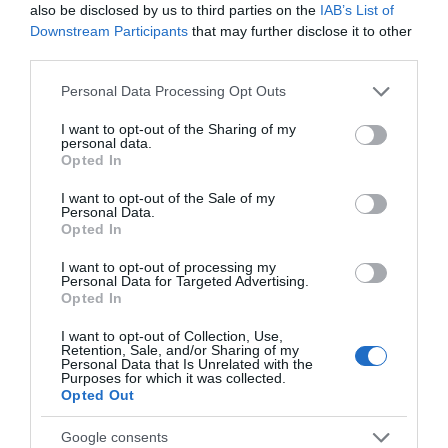
πάρουν λεφτά τις επόμενες
also be disclosed by us to third parties on the
IAB’s List of
ημέρες
Downstream Participants
that may further disclose it to other
10.08.2026 | 12:40
third parties.
Please note that this website/app uses one or more Google
Κόκκινος συναγερμός για φωτιά
Personal Data Processing Opt Outs
σήμερα στην Εύβοια – Προσοχή
services and may gather and store information including but
not limited to your visit or usage behaviour. You may click to
I want to opt-out of the Sharing of my
10.08.2026 | 12:20
personal data.
grant or deny consent to Google and its third-party tags to
Opted In
use your data for below specified purposes in below Google
consent section.
Πέθανε κτηνοτρόφος μετά τη
I want to opt-out of the Sale of my
Personal Data.
θανάτωση του κοπαδιού του
Opted In
10.08.2026 | 12:00
I want to opt-out of processing my
Personal Data for Targeted Advertising.
Opted In
Αυτά τα σχολεία αναβαθμίζονται
στην Εύβοια – Τι έργα γίνονται –
I want to opt-out of Collection, Use,
Δείτε εικόνες
Retention, Sale, and/or Sharing of my
Personal Data that Is Unrelated with the
10.08.2026 | 11:40
Purposes for which it was collected.
Όλες οι τελευταίες ειδήσεις
Opted Out
Αύγουστος στην Εύβοια: Τι θα
γίνει αύριο στα σοκάκια αυτού
Google consents
χωριού