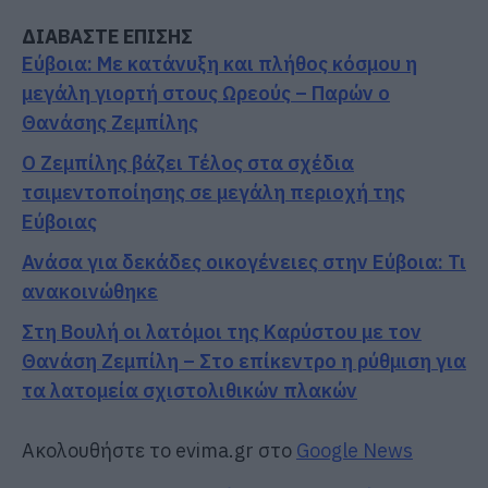
ΔΙΑΒΑΣΤΕ ΕΠΙΣΗΣ
Εύβοια: Με κατάνυξη και πλήθος κόσμου η
μεγάλη γιορτή στους Ωρεούς – Παρών ο
Θανάσης Ζεμπίλης
Ο Ζεμπίλης βάζει Τέλος στα σχέδια
τσιμεντοποίησης σε μεγάλη περιοχή της
Εύβοιας
Ανάσα για δεκάδες οικογένειες στην Εύβοια: Τι
ανακοινώθηκε
Στη Βουλή οι λατόμοι της Καρύστου με τον
Θανάση Ζεμπίλη – Στο επίκεντρο η ρύθμιση για
τα λατομεία σχιστολιθικών πλακών
Ακολουθήστε το evima.gr στο
Google News