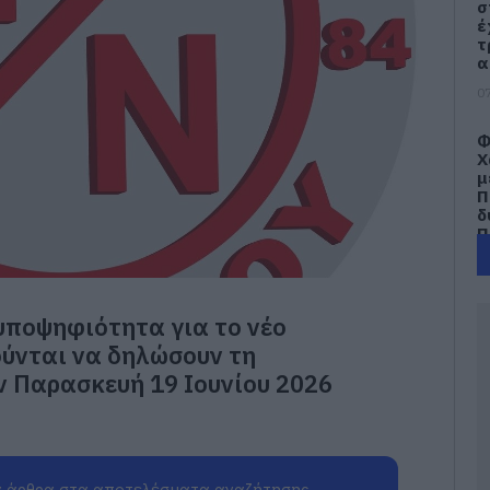
σ
έ
τ
α
07
Φ
Χ
μ
Π
δ
Π
07
Σ
υποψηφιότητα για το νέο
γ
Σ
ούνται να δηλώσουν τη
ν Παρασκευή 19 Ιουνίου 2026
06
Φ
Δ
τ
Ν
 άρθρα στα αποτελέσματα αναζήτησης