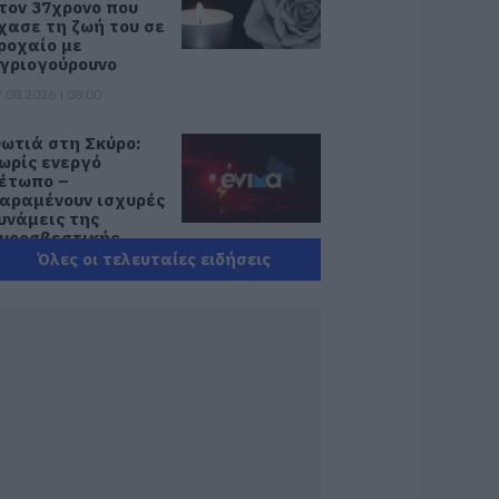
τον 37χρονο που
χασε τη ζωή του σε
ροχαίο με
γριογούρουνο
.08.2026 | 08:00
ωτιά στη Σκύρο:
ωρίς ενεργό
έτωπο –
αραμένουν ισχυρές
υνάμεις της
υροσβεστικής
Όλες οι τελευταίες ειδήσεις
.08.2026 | 00:10
υνελήφθη 63χρονη
ια τη φωτιά στη
κύρο
.08.2026 | 23:15
ωτιά στη Σκύρο:
ύσκολη νύχτα για
ην Καλαμίτσα –
έες εικόνες και