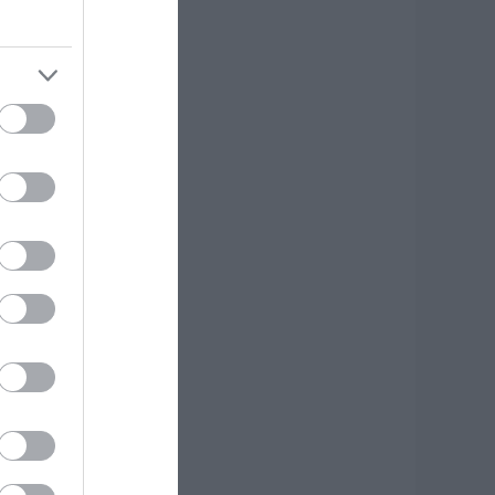
εγάλο έργο
.08.2026 | 20:40
 λόγος που
ηγανίζουμε ψάρια
ου Σωτήρος – Πως
α κάνετε το τέλειο
αγείρεμα
.08.2026 | 20:20
ρήνος στην Εύβοια:
φυγε από τη ζωή ο
7χρονος που είχε
ροχαίο με
γριογούρουνο
.08.2026 | 20:20