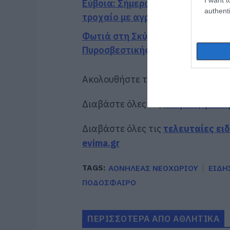
Εύβοια: Σήμερα το τελευταίο αντ
authenti
τροχαίο με αγριογούρουνο
Φωτιά στη Σκύρο: Χωρίς ενεργό 
Πυροσβεστικής
Ακολουθήστε το evima.gr στο
Goo
Διαβάστε όλες τις
ειδήσεις για τ
Διαβάστε όλες τις
τελευταίες ει
evima.gr
TAGS:
ΑΟΝΗΛΕΑΣ ΝΕΟΧΩΡΙΟΥ
ΕΙΔΗ
ΠΟΔΟΣΦΑΙΡΟ
ΠΕΡΙΣΣΟΤΕΡΑ ΑΠΟ ΑΘΛΗΤΙΚΑ