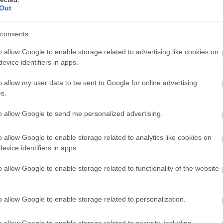
μ
Out
06
consents
Ο
τ
o allow Google to enable storage related to advertising like cookies on
τ
evice identifiers in apps.
θ
μ
o allow my user data to be sent to Google for online advertising
06
s.
Θ
to allow Google to send me personalized advertising.
Έ
3
τ
o allow Google to enable storage related to analytics like cookies on
α
evice identifiers in apps.
06
o allow Google to enable storage related to functionality of the website
μα σήμερα στην Εύβοια
o allow Google to enable storage related to personalization.
μερα η θερμοκρασία στην Εύβοια
o allow Google to enable storage related to security, including