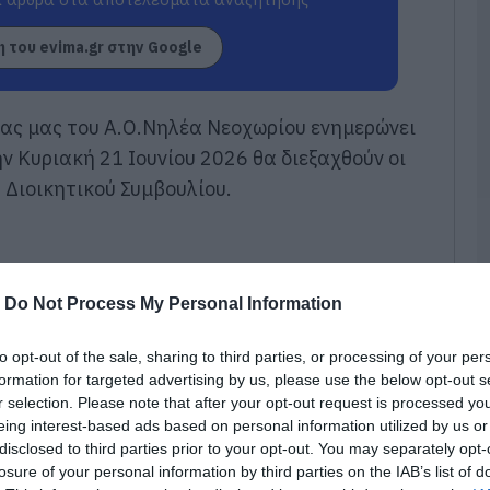
β
06
 του evima.gr στην Google
Ε
κ
δας μας του Α.Ο.Νηλέα Νεοχωρίου ενημερώνει
π
μ
ην Κυριακή 21 Ιουνίου 2026 θα διεξαχθούν οι
σ
Π
υ Διοικητικού Συμβουλίου.
Ζ
06
Σ
Σ
-
Do Not Process My Personal Information
Π
ο
η
to opt-out of the sale, sharing to third parties, or processing of your per
Ε
formation for targeted advertising by us, please use the below opt-out s
06
r selection. Please note that after your opt-out request is processed y
eing interest-based ads based on personal information utilized by us or
Σ
disclosed to third parties prior to your opt-out. You may separately opt-
τ
losure of your personal information by third parties on the IAB’s list of
έ