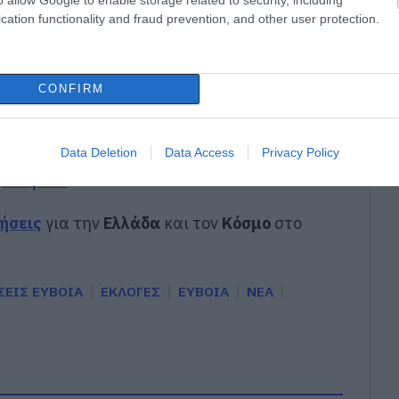
ίο στον 37χρονο που έχασε τη ζωή του σε
cation functionality and fraud prevention, and other user protection.
μέτωπο – Παραμένουν ισχυρές δυνάμεις της
CONFIRM
gle News
Data Deletion
Data Access
Privacy Policy
ην Εύβοια
δήσεις
για την
Ελλάδα
και τον
Κόσμο
στο
ΣΕΙΣ ΕΥΒΟΙΑ
ΕΚΛΟΓΕΣ
ΕΥΒΟΙΑ
ΝΕΑ