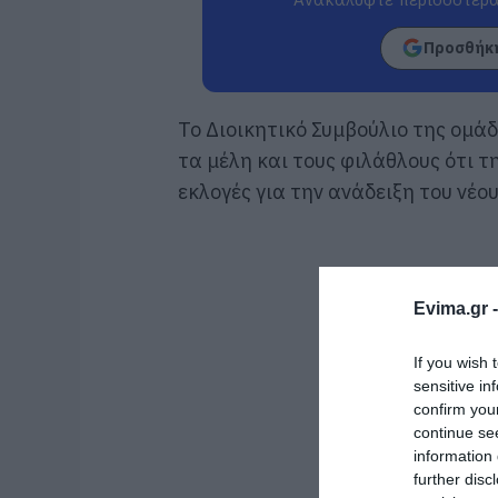
Προσθήκη
Το Διοικητικό Συμβούλιο της ομά
τα μέλη και τους φιλάθλους ότι τ
εκλογές για την ανάδειξη του νέο
Evima.gr 
If you wish 
sensitive in
confirm you
continue se
information 
further disc