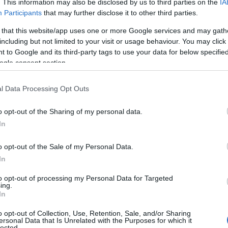
. This information may also be disclosed by us to third parties on the
IA
γ
Participants
that may further disclose it to other third parties.
γ
06
 that this website/app uses one or more Google services and may gath
ιότητα για το νέο διοικητικό συμβούλιο
including but not limited to your visit or usage behaviour. You may click 
οχή τους έως και την Παρασκευή 19 Ιουνίου
Ν
 to Google and its third-party tags to use your data for below specifi
Φ
ogle consent section.
όεδρο της ομάδας μας κ. Παπαχρήστο Χρήστο
Κ
κ
μ
l Data Processing Opt Outs
06
η της ομάδας μας που είναι οικονομικά
o opt-out of the Sharing of my personal data.
Κ
In
τ
κ
οποιηθούν ο χώρος διεξαγωγής των εκλογών
o opt-out of the Sale of my Personal Data.
σ
ς.
σ
In
ε
ι ιδιαίτερα σημαντική για τη διαμόρφωση
to opt-out of processing my Personal Data for Targeted
06
ς ομάδας μας.
ing.
In
«
α
o opt-out of Collection, Use, Retention, Sale, and/or Sharing
Ε
ersonal Data that Is Unrelated with the Purposes for which it
Ο
lected.