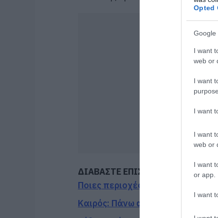
Opted 
Google 
I want t
web or d
I want t
purpose
I want 
I want t
web or d
I want t
ΔΙΑΒΑΣΤΕ ΕΠΙΣΗΣ
or app.
Ποιες περιοχές δεν θα έχουν ρεύ
I want t
Καιρός: Πάνω από 35 βαθμούς σή
I want t