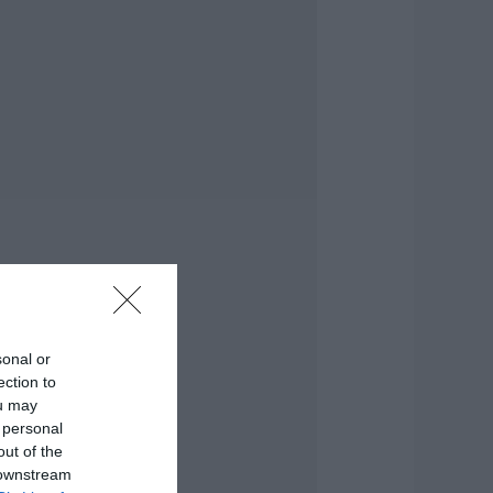
ίντεο
.08.2026 | 22:04
ύβοια: Με
ατάνυξη και
λήθος κόσμου η
εγάλη γιορτή
τους Ωρεούς –
αρών ο Θανάσης
εμπίλης
.08.2026 | 22:00
υντάξεις
επτεμβρίου 2026:
ότε πληρώνονται
ι δικαιούχοι – Οι
μερομηνίες του e-
sonal or
ΦΚΑ
ection to
.08.2026 | 21:40
ou may
 personal
οκ στην Εύβοια με
out of the
ην κοπέλα που
 downstream
πεσε από την