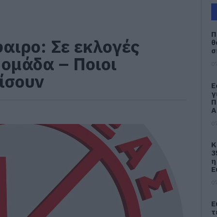
Π
αιρο: Σε εκλογές
θ
σ
ομάδα – Ποιοι
07
ίσουν
Ε
γ
Π
Α
07
Κ
3
η
Ε
07
Ε
τ