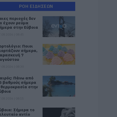
ΡΟΗ ΕΙΔΗΣΕΩΝ
οιες περιοχές δεν
α έχουν ρεύμα
ήμερα στην Εύβοια
.08.2026 | 08:45
ορτολόγιο: Ποιοι
ιορτάζουν σήμερα,
αρασκευή 7
υγούστου
.08.2026 | 08:30
αιρός: Πάνω από
5 βαθμούς σήμερα
 θερμοκρασία στην
ύβοια
.08.2026 | 08:15
ύβοια: Σήμερα το
ελευταίο αντίο