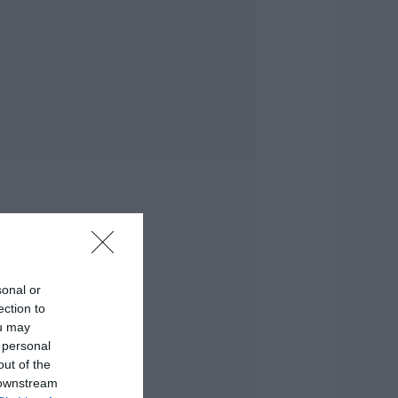
στίαση ζητά η
ΣτΕ
8.08.2026 | 15:20
εγάλη προσοχή
την Εύβοια: Σπείρα
νοίγει
πιχειρήσεις
8.08.2026 | 15:00
μιλος ΔΕΗ: Νέα
υμφωνία για
αρτοφυλάκιο
ργων ΑΠΕ
8.08.2026 | 14:40
sonal or
ήμερα το
ection to
εγαλύτερο
ou may
ανηγύρι του
 personal
αλοκαιριού στην
ύβοια
out of the
 downstream
8.08.2026 | 14:20