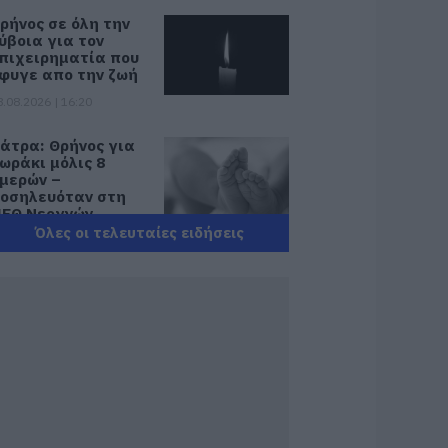
ρήνος σε όλη την
ύβοια για τον
πιχειρηματία που
φυγε απο την ζωή
8.08.2026 | 16:20
άτρα: Θρήνος για
ωράκι μόλις 8
μερών –
οσηλευόταν στη
ΕΘ Νεογνών
Όλες οι τελευταίες ειδήσεις
8.08.2026 | 16:00
ρχίζουν τα έργα
ια το νέο κλειστό
υμναστήριο στην
ύβοια
8.08.2026 | 15:40
ωτιά στη Βοιωτία:
κτακτα μέτρα
τήριξης για την