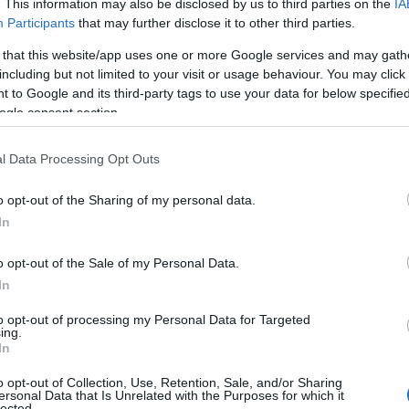
. This information may also be disclosed by us to third parties on the
IA
Participants
that may further disclose it to other third parties.
Σ
α
 that this website/app uses one or more Google services and may gath
τ
ούν φυσικό και διαχρονικό στοιχείο των
including but not limited to your visit or usage behaviour. You may click 
0
 to Google and its third-party tags to use your data for below specifi
αι εκατοντάδες εκατομμύρια χρόνια, ενώ οι
ogle consent section.
τους συνδέονται με πολύπλοκες
Έ
Ο
κές διεργασίες και δεν μπορούν να
«
l Data Processing Opt Outs
γ
τ
o opt-out of the Sharing of my personal data.
0
In
Μ
o opt-out of the Sale of my Personal Data.
χ
π
In
ε
1
to opt-out of processing my Personal Data for Targeted
ing.
0
In
Ε
o opt-out of Collection, Use, Retention, Sale, and/or Sharing
κ
ersonal Data that Is Unrelated with the Purposes for which it
lected.