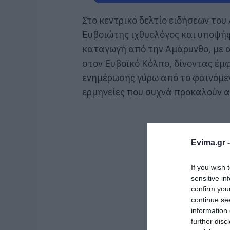
Στο κεντρικό δελτίο ειδήσεων το
Ευβοιώτης ιχθυολόγος και υποψή
καταγωγή από την Αμάρυνθο, με 
στον Ευβοϊκό Κόλπο, δίνοντας έμ
ενημέρωσης γύρω από το φαινόμε
ερμηνείες που συχνά προκαλούν α
Evima.gr 
If you wish 
sensitive in
confirm you
continue se
information 
further disc