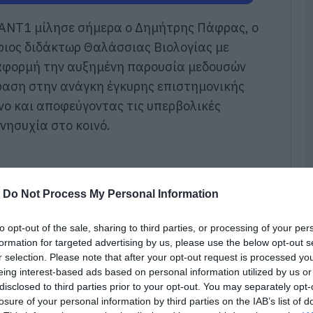
ε
Π
υ ΑΝΤ1 μίλησε σήμερα ο Δημήτρης Πάφρας, ο
0
φιος διδάκτωρ Θαλάσσιας Βιολογίας με
αφορμή την αυξημένη παρουσία μεδουσών
Μ
σ
φαση στην ανάγκη έγκυρης επιστημονικής
α
ε
νο και αποφεύγοντας τις υπερβολικές
νησυχία στο κοινό.
0
Ό
σ
χ
έ
-
Do Not Process My Personal Information
0
to opt-out of the sale, sharing to third parties, or processing of your per
Σ
formation for targeted advertising by us, please use the below opt-out s
μ
r selection. Please note that after your opt-out request is processed y
π
eing interest-based ads based on personal information utilized by us or
κ
Ε
disclosed to third parties prior to your opt-out. You may separately opt-
losure of your personal information by third parties on the IAB’s list of
0