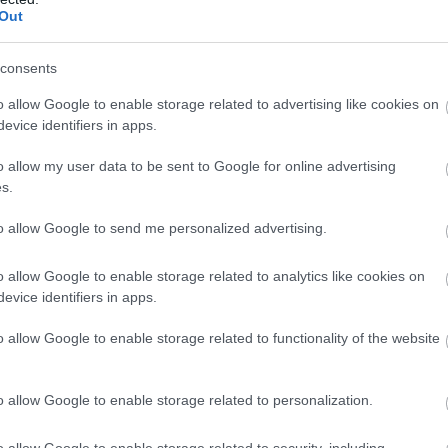
Ε
Out
έ
0
consents
Α
o allow Google to enable storage related to advertising like cookies on
φ
ν
evice identifiers in apps.
π
o allow my user data to be sent to Google for online advertising
0
s.
to allow Google to send me personalized advertising.
o allow Google to enable storage related to analytics like cookies on
evice identifiers in apps.
o allow Google to enable storage related to functionality of the website
o allow Google to enable storage related to personalization.
o allow Google to enable storage related to security, including