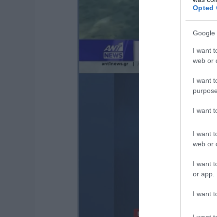
Opted 
Google 
I want t
web or d
I want t
purpose
I want 
I want t
web or d
I want t
or app.
I want t
I want t