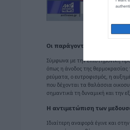
authenti
Οι παράγοντες
Σύμφωνα με την επιστημονική πρ
όπως η άνοδος της θερμοκρασίας 
ρεύματα, ο ευτροφισμός, η αυξημ
που δέχονται τα θαλάσσια οικοσ
σημαντικά τη δυναμική και την 
Η αντιμετώπιση των μεδου
Ιδιαίτερη αναφορά έγινε και στη