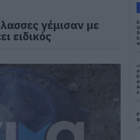
άλασσες γέμισαν με
Ε
Ο
ει ειδικός
δ
Ε
π
0
«
σ
Ε
α
Α
ε
0
Ρ
8
0