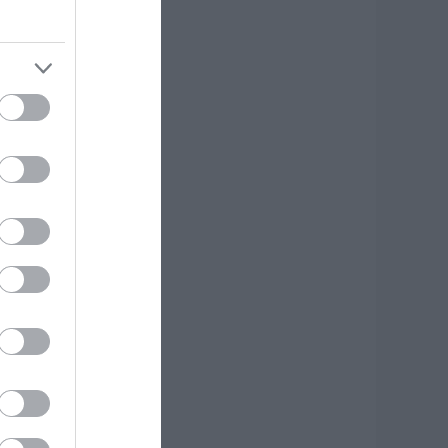
ύβοιας: Δείτε τι
καναν
8.08.2026 | 13:00
. Ο. Χαλκίς: Πρώτο
ιλικό σήμερα για
έα αγωνιστική
ερίοδο – Η ώρα
8.08.2026 | 12:40