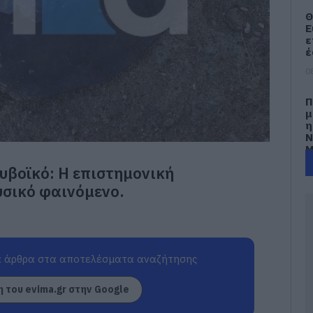
Θ
Ε
ε
έ
0
Π
μ
η
Ν
Μ
υβοϊκό: Η επιστημονική
0
υσικό φαινόμενο.
Α
γ
γ
Ε
0
 άρθρα στα αποτελέσματα αναζήτησης
Φ
 του evima.gr στην Google
Έ
σ