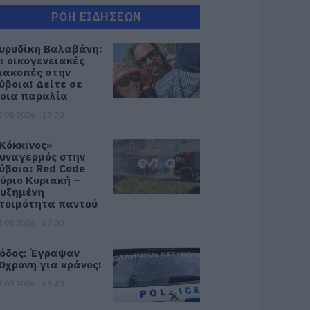
ΡΟΗ ΕΙΔΗΣΕΩΝ
υρυδίκη Βαλαβάνη:
ι οικογενειακές
ιακοπές στην
ύβοια! Δείτε σε
οια παραλία
8.08.2026 | 17:20
Κόκκινος»
υναγερμός στην
ύβοια: Red Code
ύριο Κυριακή –
υξημένη
τοιμότητα παντού
8.08.2026 | 17:00
όδος: Έγραψαν
0χρονη για κράνος!
8.08.2026 | 16:40