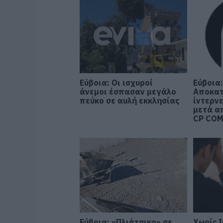
Εύβοια: Οι ισχυροί
Εύβοια
άνεμοι έσπασαν μεγάλο
Αποκατ
πεύκο σε αυλή εκκλησίας
ίντερν
μετά α
CP COM
Εύβοια: «Πλιάτσικο» σε
Χωρίς 