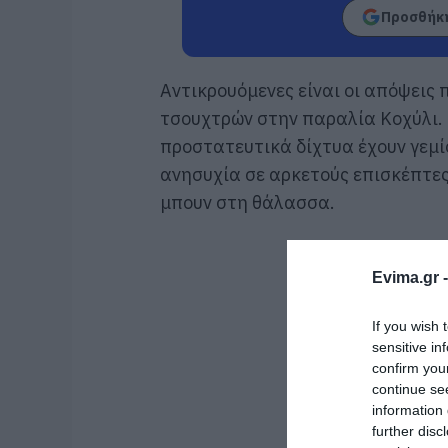
Προσθήκη
Αντικρουόμενες είναι οι απόψεις 
τσουχτρών στην παραλία Κοχύλι.
προστατευτικά δίχτυα έχουν γεμίσ
ανησυχία σε αρκετούς επισκέπτες
μπουν στη θάλασσα.
Evima.gr 
If you wish 
sensitive in
confirm you
continue se
information 
further disc