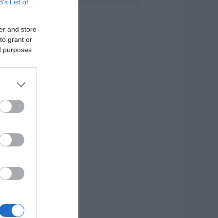
B’s List of
ύβοια! Στα ύψη το
ερμόμετρο
.08.2026 | 08:20
er and store
to grant or
ροσοχή σήμερα
ed purposes
την Εύβοια:
ψηλός κίνδυνος
υρκαγιάς! Τι
παγορεύεται από
ην Πολιτική
ροστασία
.08.2026 | 08:00
εγάλο πανηγύρι
την Εύβοια:
λημμύρισε με
όσμο η Φαράκλα
pics&vid)
.08.2026 | 00:59
 καιρός αλλάζει
ρόσωπο: Έρχονται
0άρια μαζί με