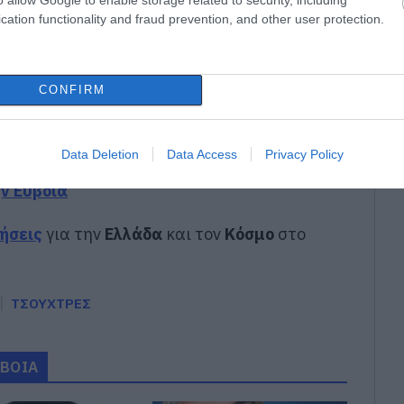
εξέδωσε ανακοίνωση για το βουλευτή Σίμο
cation functionality and fraud prevention, and other user protection.
άπλασης παραλίας – Η καταγγελία που
CONFIRM
gle News
Data Deletion
Data Access
Privacy Policy
ην Εύβοια
δήσεις
για την
Ελλάδα
και τον
Κόσμο
στο
ΤΣΟΥΧΤΡΕΣ
ΥΒΟΙΑ