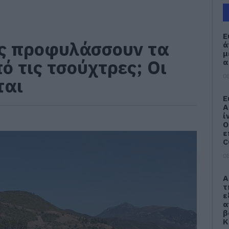
Ε
ας προφυλάσσουν τα
ά
μ
ό τις τσούχτρες; Οι
α
08
ται
Ε
Α
ί
Ο
ε
C
08
Α
τ
ε
α
β
Κ