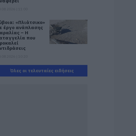
ναφέρει
.08.2026 | 11:00
ύβοια: «Πλιάτσικο»
ε έργο ανάπλασης
αραλίας – Η
αταγγελία που
ροκαλεί
ντιδράσεις
.08.2026 | 10:20
ωρίς Internet τώρα
Όλες οι τελευταίες ειδήσεις
υτό το χωριό της
ύβοιας
.08.2026 | 10:00
ύβοια: Διακοπή
εύματος αύριο
ολλές περιοχές-
ίνακας
.08.2026 | 09:40