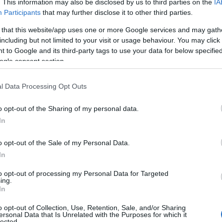
. This information may also be disclosed by us to third parties on the
IA
Ε
Participants
that may further disclose it to other third parties.
θ
08
 that this website/app uses one or more Google services and may gath
including but not limited to your visit or usage behaviour. You may click 
Π
οστηρίζουν ότι η εικόνα αυτή δεν
 to Google and its third-party tags to use your data for below specifi
σ
ogle consent section.
ητα και ότι δεν διαπιστώνεται ιδιαίτερο
Υ
π
απόψεις διίστανται, με το θέμα να προκαλεί
α
l Data Processing Opt Outs
ών της παραλίας.
τ
Π
o opt-out of the Sharing of my personal data.
08
μόδιος αντιδήμαρχος Άγγελος Κωνσταντινάκης
In
μαζικής παρουσίας τσουχτρών στα
Μ
οντας ότι η κατάσταση δεν είναι όπως
o opt-out of the Sale of my Personal Data.
σ
Π
In
ίτες.
κ
(
to opt-out of processing my Personal Data for Targeted
ρο του ενδιαφέροντος, με τους λουόμενους να
ing.
08
In
ατάσταση που επικρατεί στην παραλία,
Ο
o opt-out of Collection, Use, Retention, Sale, and/or Sharing
 θερινής περιόδου.
π
ersonal Data that Is Unrelated with the Purposes for which it
4
lected.