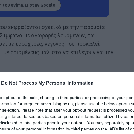
Ά
 του evima.gr στην Google
ο
Φ
σ
που εκφράζονται σχετικά με την παρουσία
08
 Σύμφωνα με αναφορές λουομένων, τα
Σ
ει με τσούχτρες, γεγονός που προκαλεί
β
Ε
, με ορισμένους μάλιστα να επιλέγουν να μην
Ό
Ρ
τ
φ
08
-
Do Not Process My Personal Information
Ε
γ
to opt-out of the sale, sharing to third parties, or processing of your per
Σ
formation for targeted advertising by us, please use the below opt-out s
Α
r selection. Please note that after your opt-out request is processed y
08
eing interest-based ads based on personal information utilized by us or
disclosed to third parties prior to your opt-out. You may separately opt-
Κ
losure of your personal information by third parties on the IAB’s list of
σ