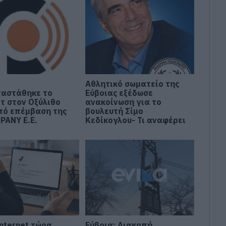
:
Αθλητικό σωματείο της
αστάθηκε το
Εύβοιας εξέδωσε
ετ στον Οξύλιθο
ανακοίνωση για το
πό επέμβαση της
βουλευτή Σίμο
PANY Ε.Ε.
Κεδίκογλου- Τι αναφέρει
Internet τώρα
Εύβοια: Διακοπή