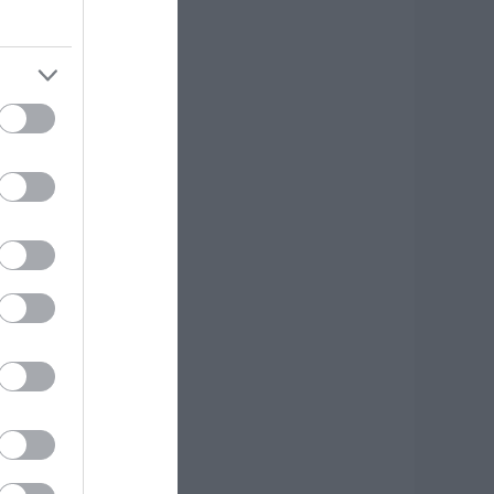
υελλώδη μελτέμια
.08.2026 | 22:20
ύβοια: Ηχηρό
ήνυμα πέντε
ρόνια μετά τη
εγάλη
αταστροφή του
021
.08.2026 | 22:00
έο τροχαίο με
λικές ζημιές
.08.2026 | 21:40