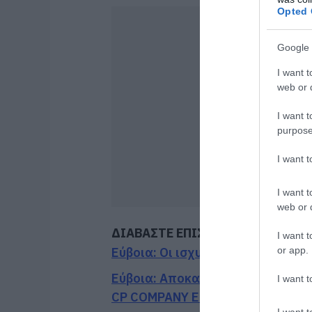
Opted 
Google 
I want t
web or d
I want t
purpose
I want 
I want t
web or d
ΔΙΑΒΑΣΤΕ ΕΠΙΣΗΣ
I want t
or app.
Εύβοια: Οι ισχυροί άνεμοι έσπασ
Εύβοια: Αποκαταστάθηκε το ίντε
I want t
CP COMPANY Ε.Ε.
I want t