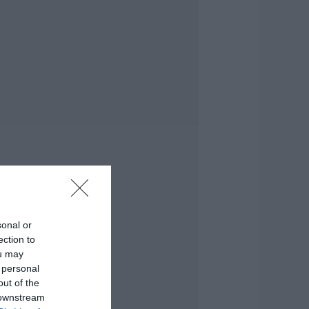
ρχισε τις διακοπές
 Μητσοτάκης:
αγητό και κρασί
ε γνωστό στέκι
.08.2026 | 09:20
υγκίνηση και
αθιά πίστη στην
ύβοια! Τίμησαν τον
σιο Ιωάννη του
ώσσο για το θαύμα
ης βροχής στη
ωτιά του 2021
.08.2026 | 09:00
ορτολόγιο: Ποιοι
ιορτάζουν σήμερα,
sonal or
άββατο 8
ection to
υγούστου
ou may
.08.2026 | 08:40
 personal
out of the
αιρός: Πολύ ζέστη
 downstream
ήμερα στην