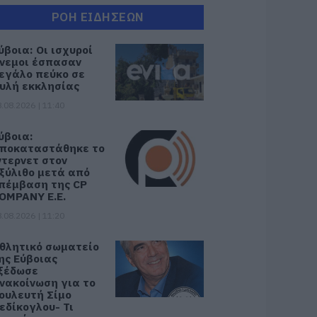
ΡΟΗ ΕΙΔΗΣΕΩΝ
ύβοια: Οι ισχυροί
νεμοι έσπασαν
εγάλο πεύκο σε
υλή εκκλησίας
.08.2026 | 11:40
ύβοια:
ποκαταστάθηκε το
ντερνετ στον
ξύλιθο μετά από
πέμβαση της CP
OMPANY Ε.Ε.
.08.2026 | 11:20
θλητικό σωματείο
ης Εύβοιας
ξέδωσε
νακοίνωση για το
ουλευτή Σίμο
εδίκογλου- Τι