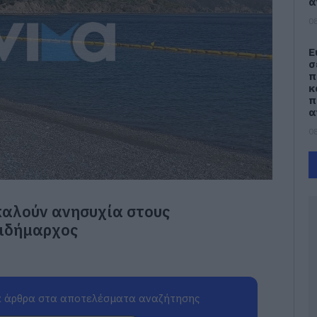
α
08
Ε
σ
π
κ
π
α
08
Χ
α
Ε
08
καλούν ανησυχία στους
τιδήμαρχος
Ε
ρ
π
Π
08
 άρθρα στα αποτελέσματα αναζήτησης