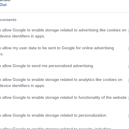
θ
Out
07
consents
Ε
μ
o allow Google to enable storage related to advertising like cookies on
χ
evice identifiers in apps.
μ
κ
o allow my user data to be sent to Google for online advertising
2
s.
07
to allow Google to send me personalized advertising.
Ν
υ
o allow Google to enable storage related to analytics like cookies on
07
evice identifiers in apps.
o allow Google to enable storage related to functionality of the website
αν μεγάλο πεύκο σε αυλή εκκλησίας
ρνετ στον Οξύλιθο μετά από επέμβαση της
o allow Google to enable storage related to personalization.
o allow Google to enable storage related to security, including