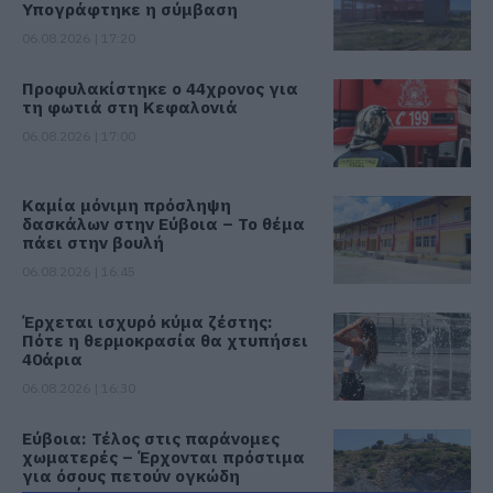
Υπογράφτηκε η σύμβαση
06.08.2026 | 17:20
Προφυλακίστηκε ο 44χρονος για
τη φωτιά στη Κεφαλονιά
06.08.2026 | 17:00
Καμία μόνιμη πρόσληψη
δασκάλων στην Εύβοια – Το θέμα
πάει στην βουλή
06.08.2026 | 16:45
Έρχεται ισχυρό κύμα ζέστης:
Πότε η θερμοκρασία θα χτυπήσει
40άρια
06.08.2026 | 16:30
Εύβοια: Τέλος στις παράνομες
χωματερές – Έρχονται πρόστιμα
για όσους πετούν ογκώδη