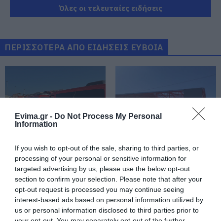
απορρίμματα
Όλες οι τελευταίες ειδήσεις
06.08.2026 | 16:15
Προφυλακιστέος ο Αφγανός για
τη δολοφονία της Βρετανίδας –
ΠΕΡΙΣΣΟΤΕΡΑ ΑΠΟ ΕΙΔΗΣΕΙΣ ΕΥΒΟΙΑ
Συγκλονιστική κατάθεση της
συζύγου του 28χρονου
06.08.2026 | 16:00
Νέα εποχή για την Εύβοια:
Μονοπάτια μέσα σε μαγευτικό
δάσος
Evima.gr -
Do Not Process My Personal
06.08.2026 | 15:45
Information
e – ΕΦΚΑ και ΔΥΠΑ: Ποιοι
If you wish to opt-out of the sale, sharing to third parties, or
Φωτιά στη Σκύρο:
Έρχεται το νέο
πληρώνονται έως και αύριο
Πηγαίνουν ενισχύσεις
υπερσύγχρονο
processing of your personal or sensitive information for
στο Νησί – Τώρα
αθλητικό κέντρο στην
06.08.2026 | 15:30
targeted advertising by us, please use the below opt-out
πυροσβεστικά στο
Εύβοια – Υπογράφτηκε
section to confirm your selection. Please note that after your
λιμάνι της Κύμης
η σύμβαση
opt-out request is processed you may continue seeing
Συναγερμός στη Χαλκίδα: Γυναίκα
interest-based ads based on personal information utilized by
έπεσε από την Υψηλή Γέφυρα
us or personal information disclosed to third parties prior to
06.08.2026 | 15:10
your opt-out. You may separately opt-out of the further