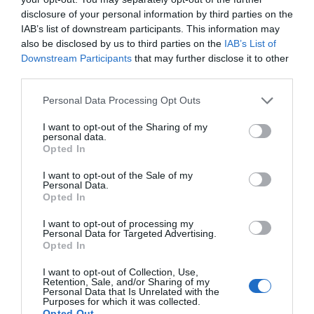
disclosure of your personal information by third parties on the
IAB’s list of downstream participants. This information may
Στην ΑΑΔΕ ο Μητσοτάκης για το
also be disclosed by us to third parties on the
IAB’s List of
myAGRO – Τι δήλωσε
Downstream Participants
that may further disclose it to other
06.08.2026 | 15:00
third parties.
Καμία μόνιμη
Εύβοια: Τέλος στις
πρόσληψη δασκάλων
παράνομες χωματερές
Please note that this website/app uses one or more Google
Personal Data Processing Opt Outs
στην Εύβοια – Το θέμα
– Έρχονται πρόστιμα
services and may gather and store information including but
Φωτιά τώρα στη Σκύρο
πάει στην βουλή
για όσους πετούν
not limited to your visit or usage behaviour. You may click to
I want to opt-out of the Sharing of my
ογκώδη απορρίμματα
06.08.2026 | 14:45
personal data.
grant or deny consent to Google and its third-party tags to
Opted In
use your data for below specified purposes in below Google
consent section.
I want to opt-out of the Sale of my
Personal Data.
Πασίγνωστο κοσμηματοπωλείο
Opted In
έπιασε φωτιά στην Εύβοια
06.08.2026 | 14:45
I want to opt-out of processing my
Personal Data for Targeted Advertising.
Opted In
Απόψε πάμε όλοι στα Άνω Στύρα
Νέα εποχή για την
Συναγερμός στη
I want to opt-out of Collection, Use,
της Εύβοιας!
Εύβοια: Μονοπάτια
Χαλκίδα: Γυναίκα
Retention, Sale, and/or Sharing of my
Personal Data that Is Unrelated with the
μέσα σε μαγευτικό
έπεσε από την Υψηλή
06.08.2026 | 14:30
Purposes for which it was collected.
δάσος
Γέφυρα
Opted Out