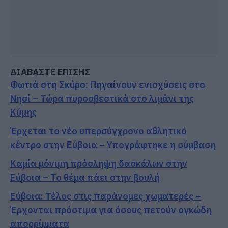
ΔΙΑΒΑΣΤΕ ΕΠΙΣΗΣ
Φωτιά στη Σκύρο: Πηγαίνουν ενισχύσεις στο
Νησί – Τώρα πυροσβεστικά στο λιμάνι της
Κύμης
Έρχεται το νέο υπερσύγχρονο αθλητικό
κέντρο στην Εύβοια – Υπογράφτηκε η σύμβαση
Καμία μόνιμη πρόσληψη δασκάλων στην
Εύβοια – Το θέμα πάει στην βουλή
Εύβοια: Τέλος στις παράνομες χωματερές –
Έρχονται πρόστιμα για όσους πετούν ογκώδη
απορρίμματα