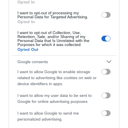
Opted In
Κάνεις δεν ξεχνά τι έζησε η
I want to opt-out of processing my
Εύβοια πριν πέντε χρόνια
Personal Data for Targeted Advertising.
Opted In
08.08.2026 | 19:00
I want to opt-out of Collection, Use,
Retention, Sale, and/or Sharing of my
Personal Data that Is Unrelated with the
Σε δημοπρασία η μπάλα των
Purposes for which it was collected.
ιστορικών γκολ του Μαραντόνα
Opted Out
Φωτιά στην Εύβοια σε
Ρίγη συγκίνησης στην
08.08.2026 | 18:40
ξερά χόρτα
Εύβοια! Η Ιερά Μονή
Οσίου Δαυΐδ έλαμψε
Google consents
στη μεγάλη πανήγυρη
Αγανάκτηση σε χωριό της
της Μεταμορφώσεως
I want to allow Google to enable storage
Εύβοιας: Μένουν κάθε μέρα χωρίς
related to advertising like cookies on web or
νερό – Σοβαρή καταγγελία
device identifiers in apps.
08.08.2026 | 18:20
I want to allow my user data to be sent to
Google for online advertising purposes.
Αγροτικές ενισχύσεις: Ποιοι θα
λάβουν νωρίτερα τις
προκαταβολές
I want to allow Google to send me
personalized advertising.
08.08.2026 | 18:00
Εύβοια: Τέλος στις
Εύβοια: Η μαύρη