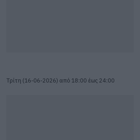
Τρίτη (
16
-0
6
-2026) από
1
8
:
00 έως
2
4
:
00