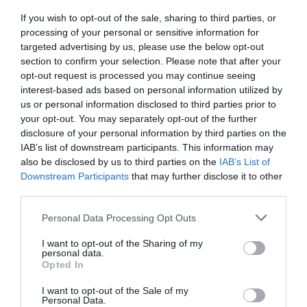
08.08.2026 | 20:40
If you wish to opt-out of the sale, sharing to third parties, or
processing of your personal or sensitive information for
Εύβοια: Τέλος στις παράνομες
targeted advertising by us, please use the below opt-out
χωματερές – Έρχονται πρόστιμα
section to confirm your selection. Please note that after your
χωρίς εξαιρέσεις
opt-out request is processed you may continue seeing
08.08.2026 | 20:20
interest-based ads based on personal information utilized by
us or personal information disclosed to third parties prior to
Εύβοια: Η μαύρη επέτειος της
your opt-out. You may separately opt-out of the further
καταστροφικής πυρκαγιάς – Το
disclosure of your personal information by third parties on the
χρονικό της τραγωδίας
IAB’s list of downstream participants. This information may
08.08.2026 | 20:00
also be disclosed by us to third parties on the
IAB’s List of
Downstream Participants
that may further disclose it to other
Εύβοια: Πότε θα γίνει ο
third parties.
καθιερωμένος έρανος για το
«Στιφάδο της Παναγίας»
Please note that this website/app uses one or more Google
Personal Data Processing Opt Outs
services and may gather and store information including but
08.08.2026 | 19:40
Όλες οι τελευταίες ειδήσεις
not limited to your visit or usage behaviour. You may click to
I want to opt-out of the Sharing of my
personal data.
grant or deny consent to Google and its third-party tags to
Ο Αλέξης Τσίπρας παρουσιάζει το
Opted In
οικονομικό πρόγραμμα της ΕΛ.Α.Σ.
use your data for below specified purposes in below Google
στη Θεσσαλονίκη
consent section.
ΠΕΡΙΣΣΟΤΕΡΑ ΑΠΟ ΕΙΔΗΣΕΙΣ ΕΥΒΟΙΑ
I want to opt-out of the Sale of my
Personal Data.
08.08.2026 | 19:20