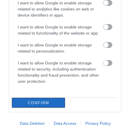
I want to allow Google to enable storage
παράνομες χωματερές
Σε πελάγη ευτυχίας
επέτειος της
αντιδήμαρχος στην Εύβοια! Έγινε
related to analytics like cookies on web or
– Έρχονται πρόστιμα
καταστροφικής
για τρίτη φορά παππούς!
χωρίς εξαιρέσεις
πυρκαγιάς – Το
device identifiers in apps.
χρονικό της τραγωδίας
08.08.2026 | 17:40
I want to allow Google to enable storage
related to functionality of the website or app.
Ευρυδίκη Βαλαβάνη: Οι
οικογενειακές διακοπές στην
Εύβοια! Δείτε σε ποια παραλία
I want to allow Google to enable storage
related to personalization.
08.08.2026 | 17:20
I want to allow Google to enable storage
«Κόκκινος» συναγερμός στην
related to security, including authentication
Εύβοια: Red Code αύριο Κυριακή –
functionality and fraud prevention, and other
Αυξημένη ετοιμότητα παντού
Εύβοια: Πότε θα γίνει ο
Κάνεις δεν ξεχνά τι
καθιερωμένος έρανος
έζησε η Εύβοια πριν
user protection.
08.08.2026 | 17:00
για το «Στιφάδο της
πέντε χρόνια
Παναγίας»
Ρόδος: Έγραψαν 80χρονη για
κράνος!
CONFIRM
08.08.2026 | 16:40
Data Deletion
Data Access
Privacy Policy