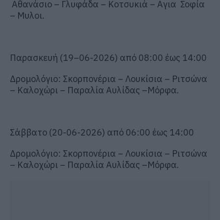
Αθανάσιο
–
Γλυφάδα
–
Κοτσυκιά
–
Αγια
Σοφία
–
Μυλοι
.
Παρασκευή
(
19
–
0
6
-202
6
)
από
08
:
0
0 έως
14
:
0
0
Δρομολόγιο:
Σκορπονέρια
–
Λουκίσια
–
Ριτσώνα
–
Καλοχώρι
–
Παραλία Αυλίδας
–
Μόρφα
.
Σάββατο (
20
-0
6
-2026) από 06
:
00 έως 14
:
00
Δρομολόγιο:
Σκορπονέρια
–
Λουκίσια
–
Ριτσώνα
–
Καλοχώρι
–
Παραλία Αυλίδας
–
Μόρφα
.