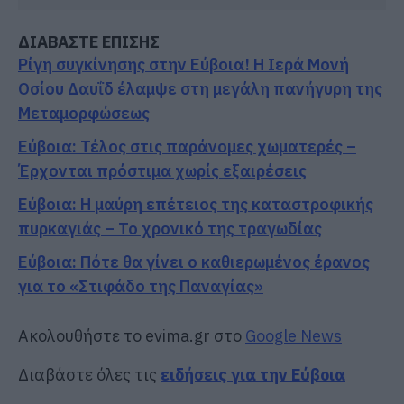
ΔΙΑΒΑΣΤΕ ΕΠΙΣΗΣ
Ρίγη συγκίνησης στην Εύβοια! Η Ιερά Μονή
Οσίου Δαυΐδ έλαμψε στη μεγάλη πανήγυρη της
Μεταμορφώσεως
Εύβοια: Τέλος στις παράνομες χωματερές –
Έρχονται πρόστιμα χωρίς εξαιρέσεις
Εύβοια: Η μαύρη επέτειος της καταστροφικής
πυρκαγιάς – Το χρονικό της τραγωδίας
Εύβοια: Πότε θα γίνει ο καθιερωμένος έρανος
για το «Στιφάδο της Παναγίας»
Ακολουθήστε το evima.gr στο
Google News
Διαβάστε όλες τις
ειδήσεις για την Εύβοια