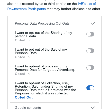
Κρίση στο κόμμα Καρυστιανού:
Εύβοια που έφυγε από
επιχειρηματίας πού
also be disclosed by us to third parties on the
IAB’s List of
Δύο ακόμη στελέχη αποχωρούν
τη ζωή
έχασε την ζωή του
καταγγέλλοντας κλειστό
Downstream Participants
that may further disclose it to other
σύστημα αποφάσεων
third parties.
07.08.2026 | 16:00
Please note that this website/app uses one or more Google
Personal Data Processing Opt Outs
services and may gather and store information including but
Εικόνες ντροπής από
not limited to your visit or usage behaviour. You may click to
I want to opt-out of the Sharing of my
ασυνείδητους στην Εύβοια:
personal data.
Πετούν ογκώδη αντικείμενα όπου
grant or deny consent to Google and its third-party tags to
Opted In
βρουν
use your data for below specified purposes in below Google
consent section.
07.08.2026 | 15:45
I want to opt-out of the Sale of my
Personal Data.
Αυγουστιάτικη
Διακοπές στην
Opted In
Σκύρος: Επέστρεψαν στην Εύβοια
απόβαση στην Εύβοια –
Κάρυστο: Το Χωνί είναι
οι πυροσβέστες που έδωσαν μάχη
«Κόκκινο» πριν από
ο προορισμός για
I want to opt-out of processing my
με τις φλόγες – Έφτασαν στην
την Υψηλή Γέφυρα
αυθεντικές ελληνικές
Personal Data for Targeted Advertising.
Κύμη
Χαλκίδας
γεύσεις
Opted In
07.08.2026 | 15:30
I want to opt-out of Collection, Use,
Retention, Sale, and/or Sharing of my
Νέα αποκάλυψη του evima: Αυτές
Personal Data that Is Unrelated with the
οι εθελοντικές ομάδες της
Purposes for which it was collected.
Εύβοιας ενισχύονται με
Opted Out
πυροσβεστικά οχήματα
07.08.2026 | 15:15
Google consents