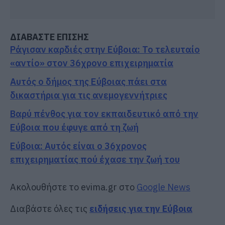
ΔΙΑΒΑΣΤΕ ΕΠΙΣΗΣ
Ράγισαν καρδιές στην Εύβοια: Το τελευταίο
«αντίο» στον 36χρονο επιχειρηματία
Αυτός ο δήμος της Εύβοιας πάει στα
δικαστήρια για τις ανεμογεννήτριες
Βαρύ πένθος για τον εκπαιδευτικό από την
Εύβοια που έφυγε από τη ζωή
Εύβοια: Αυτός είναι ο 36χρονος
επιχειρηματίας πού έχασε την ζωή του
Ακολουθήστε το evima.gr στο
Google News
Διαβάστε όλες τις
ειδήσεις για την Εύβοια