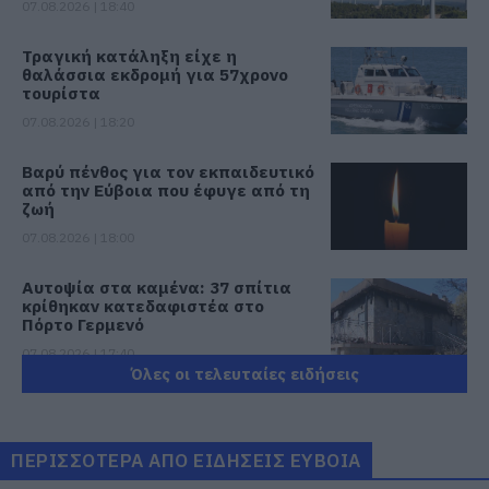
07.08.2026 | 18:40
Τραγική κατάληξη είχε η
θαλάσσια εκδρομή για 57χρονο
τουρίστα
07.08.2026 | 18:20
Βαρύ πένθος για τον εκπαιδευτικό
από την Εύβοια που έφυγε από τη
ζωή
07.08.2026 | 18:00
Αυτοψία στα καμένα: 37 σπίτια
κρίθηκαν κατεδαφιστέα στο
Πόρτο Γερμενό
07.08.2026 | 17:40
Όλες οι τελευταίες ειδήσεις
Εύβοια: Αυτός είναι ο 36χρονος
επιχειρηματίας πού έχασε την
ζωή του
ΠΕΡΙΣΣΟΤΕΡΑ ΑΠΟ ΕΙΔΗΣΕΙΣ ΕΥΒΟΙΑ
07.08.2026 | 17:20