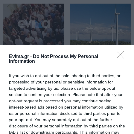
Οδηγός λεωφορείου υπέστη
καρδιακό επεισόδιο ενώ οδηγούσε
07.08.2026 | 17:00
Αυγουστιάτικη απόβαση στην
Εύβοια – «Κόκκινο» πριν από την
Υψηλή Γέφυρα Χαλκίδας
Ράγισαν καρδιές στην
Αυτός ο δήμος της
Evima.gr -
Do Not Process My Personal
07.08.2026 | 16:45
Εύβοια: Το τελευταίο
Εύβοιας πάει στα
Information
«αντίο» στον 36χρονο
δικαστήρια για τις
επιχειρηματία
ανεμογεννήτριες
Άνδρας απειλούσε να πέσει από
If you wish to opt-out of the sale, sharing to third parties, or
το μπαλκόνι
processing of your personal or sensitive information for
07.08.2026 | 16:30
targeted advertising by us, please use the below opt-out
section to confirm your selection. Please note that after your
opt-out request is processed you may continue seeing
Διακοπές στην Κάρυστο: Το Χωνί
interest-based ads based on personal information utilized by
είναι ο προορισμός για
αυθεντικές ελληνικές γεύσεις
us or personal information disclosed to third parties prior to
your opt-out. You may separately opt-out of the further
07.08.2026 | 16:15
disclosure of your personal information by third parties on the
Βαρύ πένθος για τον
Εύβοια: Αυτός είναι ο
IAB’s list of downstream participants. This information may
εκπαιδευτικό από την
36χρονος