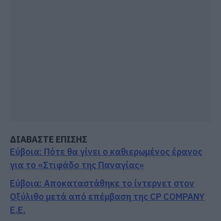
ΔΙΑΒΑΣΤΕ ΕΠΙΣΗΣ
Εύβοια: Πότε θα γίνει ο καθιερωμένος έρανος
για το «Στιφάδο της Παναγίας»
Εύβοια: Αποκαταστάθηκε το ίντερνετ στον
Οξύλιθο μετά από επέμβαση της CP COMPANY
Ε.Ε.