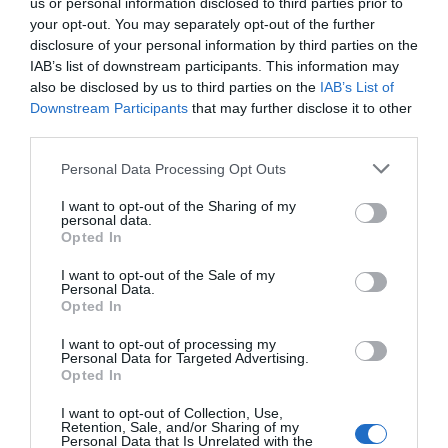
us or personal information disclosed to third parties prior to
09.08.2026 | 08:00
your opt-out. You may separately opt-out of the further
Όλες οι τελευταίες ειδήσεις
disclosure of your personal information by third parties on the
Φωτιά στην Εύβοια σε ξερά χόρτα
IAB’s list of downstream participants. This information may
also be disclosed by us to third parties on the
IAB’s List of
09.08.2026 | 00:10
Downstream Participants
that may further disclose it to other
ΠΕΡΙΣΣΟΤΕΡΑ ΑΠΟ ΕΙΔΗΣΕΙΣ ΕΥΒΟΙΑ
third parties.
Please note that this website/app uses one or more Google
Personal Data Processing Opt Outs
Ρίγη συγκίνησης στην Εύβοια! Η
services and may gather and store information including but
Ιερά Μονή Οσίου Δαυΐδ έλαμψε
στη μεγάλη πανήγυρη της
not limited to your visit or usage behaviour. You may click to
I want to opt-out of the Sharing of my
personal data.
Μεταμορφώσεως
grant or deny consent to Google and its third-party tags to
Opted In
use your data for below specified purposes in below Google
08.08.2026 | 21:00
consent section.
I want to opt-out of the Sale of my
Φάνης Σπανός: 500.000 € για την
Personal Data.
ενεργειακή αναβάθμιση του 4ου
Opted In
Δημοτικού Σχολείου Λιβαδειάς
Χωρίς ρεύμα σήμερα
Σε αυτή την Ενορία του
Κυριακή 9, Αυγούστου
Οσίου Ιωάννη του
I want to opt-out of processing my
08.08.2026 | 20:40
Personal Data for Targeted Advertising.
πολλές περιοχές στην
Ρώσσου λειτούργησε
Opted In
Εύβοια
χθες ο Μητροπολίτης
Εύβοια: Τέλος στις παράνομες
Χαλκίδος
χωματερές – Έρχονται πρόστιμα
I want to opt-out of Collection, Use,
Retention, Sale, and/or Sharing of my
χωρίς εξαιρέσεις
Personal Data that Is Unrelated with the