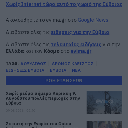
Χωρίς Internet τώρα αυτό το χωριό της Εύβοιας
Ακολουθήστε το evima.gr στο
Google News
Διαβάστε όλες τις
ειδήσεις για την Εύβοια
Διαβάστε όλες τις
τελευταίες ειδήσεις
για την
Ελλάδα
και τον
Κόσμο
στο
evima.gr
TAGS:
#ΟΞΥΛΙΘΟΣ
ΔΡΟΜΟΣ ΚΛΕΙΣΤΟΣ
ΕΙΔΗΣΕΙΣ ΕΥΒΟΙΑ
ΕΥΒΟΙΑ
ΝΕΑ
ΡΟΗ ΕΙΔΗΣΕΩΝ
Χωρίς ρεύμα σήμερα Κυριακή 9,
Αυγούστου πολλές περιοχές στην
Εύβοια
09.08.2026 | 09:40
Σε αυτή την Ενορία του Οσίου