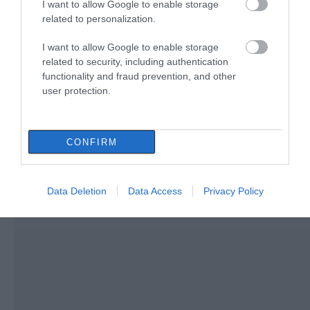
I want to allow Google to enable storage
related to personalization.
Σε δημοπρασία η μπάλα των
ιστορικών γκολ του Μαραντόνα
I want to allow Google to enable storage
08.08.2026 | 18:40
related to security, including authentication
functionality and fraud prevention, and other
user protection.
CONFIRM
Data Deletion
Data Access
Privacy Policy