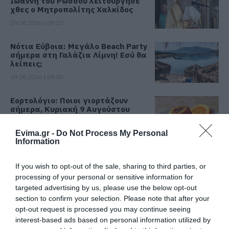
Ιωάννη του Ρώσσου λειτούργησε
χθες ο Μητροπολίτης Χαλκίδος
09.08.2026 | 09:20
Νότια Εύβοια: Μεγάλο Beach Party
σήμερα στη Γαλάζια Λίμνη! Εσύ θα
λείπεις;
09.08.2026 | 09:00
Εορτολόγιο: Ποιοι γιορτάζουν
σήμερα, Κυριακή 9 Αυγούστου
09.08.2026 | 08:40
Evima.gr -
Do Not Process My Personal
Information
Καιρός: Καύσωνας και πολλά
μποφόρ σήμερα στην Εύβοια
If you wish to opt-out of the sale, sharing to third parties, or
09.08.2026 | 08:20
processing of your personal or sensitive information for
targeted advertising by us, please use the below opt-out
section to confirm your selection. Please note that after your
«Κόκκινος» συναγερμός σήμερα
opt-out request is processed you may continue seeing
στην Εύβοια – Τι απαγορεύεται
interest-based ads based on personal information utilized by