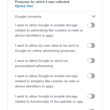
Purposes for which it was collected.
08.08.2026 | 20:20
Opted Out
Εύβοια: Η μαύρη επέτειος της
Google consents
καταστροφικής πυρκαγιάς – Το
χρονικό της τραγωδίας
I want to allow Google to enable storage
08.08.2026 | 20:00
related to advertising like cookies on web or
Νότια Εύβοια: Μεγάλο
Καιρός: Καύσωνας και
device identifiers in apps.
Beach Party σήμερα
Εύβοια: Πότε θα γίνει ο
πολλά μποφόρ σήμερα
καθιερωμένος έρανος για το
στη Γαλάζια Λίμνη! Εσύ
στην Εύβοια
I want to allow my user data to be sent to
«Στιφάδο της Παναγίας»
θα λείπεις;
Google for online advertising purposes.
08.08.2026 | 19:40
I want to allow Google to send me
Ο Αλέξης Τσίπρας παρουσιάζει το
personalized advertising.
οικονομικό πρόγραμμα της ΕΛ.Α.Σ.
στη Θεσσαλονίκη
I want to allow Google to enable storage
08.08.2026 | 19:20
related to analytics like cookies on web or
device identifiers in apps.
Κάνεις δεν ξεχνά τι έζησε η
«Κόκκινος»
Εύβοια πριν πέντε χρόνια
Φωτιά στην Εύβοια σε
I want to allow Google to enable storage
συναγερμός σήμερα
ξερά χόρτα
related to functionality of the website or app.
08.08.2026 | 19:00
στην Εύβοια – Τι
απαγορεύεται