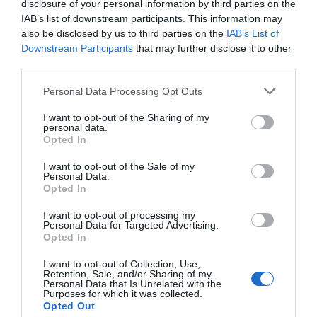
disclosure of your personal information by third parties on the
Διαβάστε όλες τις
τελευταίες ειδήσεις
για την
IAB’s list of downstream participants. This information may
Ελλάδα
και τον
Κόσμο
στο
evima.gr
also be disclosed by us to third parties on the
IAB’s List of
Downstream Participants
that may further disclose it to other
TAGS:
ΑΝΤΙΠΥΡΙΚΗ ΠΕΡΙΟΔΟΣ
ΕΙΔΗΣΕΙΣ ΕΥΒΟΙΑ
third parties.
ΕΥΒΟΙΑ
ΝΕΑ ΕΥΒΟΙΑ
ΠΡΩΤΟΜΑΓΙΑ
ΠΥΡΟΣΒΕΣΤΙΚΗ
ΦΩΤΙΕΣ
Please note that this website/app uses one or more Google
Personal Data Processing Opt Outs
services and may gather and store information including but
ΡΟΗ ΕΙΔΗΣΕΩΝ
not limited to your visit or usage behaviour. You may click to
I want to opt-out of the Sharing of my
personal data.
grant or deny consent to Google and its third-party tags to
Opted In
Πανικός σε λιμάνι της Εύβοιας με
use your data for below specified purposes in below Google
37χρονο άνδρα
consent section.
I want to opt-out of the Sale of my
Personal Data.
09.08.2026 | 13:00
Opted In
I want to opt-out of processing my
Πανσέληνος Αυγούστου 2026: Η
Personal Data for Targeted Advertising.
μερική έκλειψη και τα
Opted In
εντυπωσιακά φαινόμενα στον
ουρανό
I want to opt-out of Collection, Use,
Retention, Sale, and/or Sharing of my
09.08.2026 | 12:40
Personal Data that Is Unrelated with the
Purposes for which it was collected.
Εύβοια: Νέες πινακίδες για τον
Opted Out
κίνδυνο πυρκαγιάς – Σε ποια