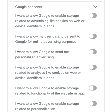
σημεία τοποθετήθηκαν
Google consents
09.08.2026 | 12:20
I want to allow Google to enable storage
related to advertising like cookies on web or
Ποιοι φοιτητές θα πάρουν έως
2.500 ευρώ για τη στέγαση
device identifiers in apps.
09.08.2026 | 12:00
I want to allow my user data to be sent to
Google for online advertising purposes.
Συναγερμός στη Βόρεια Εύβοια:
I want to allow Google to send me
Αγελάδες πετάγονται στο δρόμο-
Η έκκληση ιερέα στους οδηγούς
personalized advertising.
09.08.2026 | 11:40
I want to allow Google to enable storage
related to analytics like cookies on web or
Ο Λευτέρης Στεργίου επιστρέφει
device identifiers in apps.
στην Ιστιαία!
09.08.2026 | 11:20
I want to allow Google to enable storage
Όλες οι τελευταίες ειδήσεις
related to functionality of the website or app.
Συγκινεί Ενορία στην Εύβοια!
I want to allow Google to enable storage
Συγκεντρώνει τρόφιμα για
related to personalization.
άπορες οικογένειες για τον
ΠΕΡΙΣΣΟΤΕΡΑ ΑΠΟ ΕΙΔΗΣΕΙΣ ΕΥΒΟΙΑ