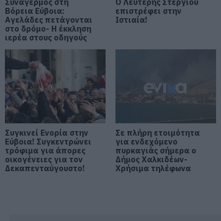
Συναγερμός στη
Ο Λευτέρης Στεργίου
Βόρεια Εύβοια:
επιστρέφει στην
09.08.2026 | 09:40
Αγελάδες πετάγονται
Ιστιαία!
στο δρόμο- Η έκκληση
Σε αυτή την Ενορία του Οσίου
ιερέα στους οδηγούς
Ιωάννη του Ρώσσου λειτούργησε
χθες ο Μητροπολίτης Χαλκίδος
09.08.2026 | 09:20
Νότια Εύβοια: Μεγάλο Beach Party
σήμερα στη Γαλάζια Λίμνη! Εσύ θα
λείπεις;
09.08.2026 | 09:00
Συγκινεί Ενορία στην
Σε πλήρη ετοιμότητα
Εορτολόγιο: Ποιοι γιορτάζουν
Εύβοια! Συγκεντρώνει
για ενδεχόμενο
σήμερα, Κυριακή 9 Αυγούστου
τρόφιμα για άπορες
πυρκαγιάς σήμερα ο
οικογένειες για τον
Δήμος Χαλκιδέων-
09.08.2026 | 08:40
Δεκαπενταύγουστο!
Χρήσιμα τηλέφωνα
Καιρός: Καύσωνας και πολλά
μποφόρ σήμερα στην Εύβοια
09.08.2026 | 08:20