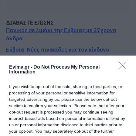
ΔΙΑΒΑΣΤΕ ΕΠΙΣΗΣ
Πανικός σε λιμάνι της Εύβοιας με 37χρονο
άνδρα
Εύβοια: Νέες πινακίδες για τον κίνδυνο
πυρκαγιάς – Σε ποια σημεία τοποθετήθηκαν
Evima.gr -
Do Not Process My Personal
Συναγερμός στη Βόρεια Εύβοια: Αγελάδες
Information
πετάγονται στο δρόμο- Η έκκληση ιερέα στους
οδηγούς
If you wish to opt-out of the sale, sharing to third parties, or
processing of your personal or sensitive information for
Ο Λευτέρης Στεργίου επιστρέφει στην Ιστιαία!
targeted advertising by us, please use the below opt-out
section to confirm your selection. Please note that after your
opt-out request is processed you may continue seeing
Ακολουθήστε το evima.gr στο
Google News
interest-based ads based on personal information utilized by
us or personal information disclosed to third parties prior to
Διαβάστε όλες τις
ειδήσεις για την Εύβοια
your opt-out. You may separately opt-out of the further