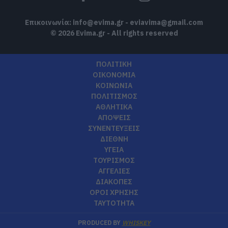
Επικοινωνία:
info@evima.gr
-
eviavima@gmail.com
© 2026 Evima.gr - All rights reserved
ΠΟΛΙΤΙΚΗ
ΟΙΚΟΝΟΜΙΑ
ΚΟΙΝΩΝΙΑ
ΠΟΛΙΤΙΣΜΟΣ
ΑΘΛΗΤΙΚΑ
ΑΠΟΨΕΙΣ
ΣΥΝΕΝΤΕΥΞΕΙΣ
ΔΙΕΘΝΗ
ΥΓΕΙΑ
ΤΟΥΡΙΣΜΟΣ
ΑΓΓΕΛΙΕΣ
ΔΙΑΚΟΠΕΣ
ΟΡΟΙ ΧΡΗΣΗΣ
ΤΑΥΤΟΤΗΤΑ
PRODUCED BY
WHISKEY