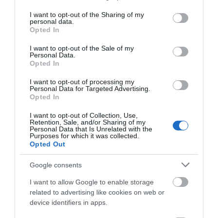
χρονικό της τραγωδίας
services and may gather and store information including but
08.08.2026 | 20:00
not limited to your visit or usage behaviour. You may click to
I want to opt-out of the Sharing of my
personal data.
grant or deny consent to Google and its third-party tags to
Opted In
Εύβοια: Πότε θα γίνει ο
use your data for below specified purposes in below Google
καθιερωμένος έρανος για το
consent section.
I want to opt-out of the Sale of my
«Στιφάδο της Παναγίας»
Personal Data.
Opted In
08.08.2026 | 19:40
Όλες οι τελευταίες ειδήσεις
I want to opt-out of processing my
Ο Αλέξης Τσίπρας παρουσιάζει το
Personal Data for Targeted Advertising.
οικονομικό πρόγραμμα της ΕΛ.Α.Σ.
Opted In
στη Θεσσαλονίκη
ΠΕΡΙΣΣΟΤΕΡΑ ΑΠΟ ΕΙΔΗΣΕΙΣ ΕΥΒΟΙΑ
I want to opt-out of Collection, Use,
08.08.2026 | 19:20
Retention, Sale, and/or Sharing of my
Personal Data that Is Unrelated with the
Purposes for which it was collected.
Κάνεις δεν ξεχνά τι έζησε η
Opted Out
Εύβοια πριν πέντε χρόνια
08.08.2026 | 19:00
Google consents
I want to allow Google to enable storage
Σε δημοπρασία η μπάλα των
related to advertising like cookies on web or
ιστορικών γκολ του Μαραντόνα
device identifiers in apps.
Φωτιά στην Εύβοια σε
Ρίγη συγκίνησης στην
08.08.2026 | 18:40
ξερά χόρτα
Εύβοια! Η Ιερά Μονή