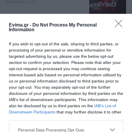
09.08.2026 | 00:10
Ρίγη συγκίνησης στην Εύβοια! Η
Evima.gr -
Do Not Process My Personal
Ιερά Μονή Οσίου Δαυΐδ έλαμψε
Information
στη μεγάλη πανήγυρη της
Μεταμορφώσεως
If you wish to opt-out of the sale, sharing to third parties, or
08.08.2026 | 21:00
processing of your personal or sensitive information for
targeted advertising by us, please use the below opt-out
Φάνης Σπανός: 500.000 € για την
section to confirm your selection. Please note that after your
ενεργειακή αναβάθμιση του 4ου
opt-out request is processed you may continue seeing
Δημοτικού Σχολείου Λιβαδειάς
interest-based ads based on personal information utilized by
08.08.2026 | 20:40
us or personal information disclosed to third parties prior to
your opt-out. You may separately opt-out of the further
Εύβοια: Τέλος στις παράνομες
disclosure of your personal information by third parties on the
χωματερές – Έρχονται πρόστιμα
IAB’s list of downstream participants. This information may
χωρίς εξαιρέσεις
also be disclosed by us to third parties on the
IAB’s List of
08.08.2026 | 20:20
Downstream Participants
that may further disclose it to other
third parties.
Εύβοια: Η μαύρη επέτειος της
καταστροφικής πυρκαγιάς – Το
Please note that this website/app uses one or more Google
Personal Data Processing Opt Outs