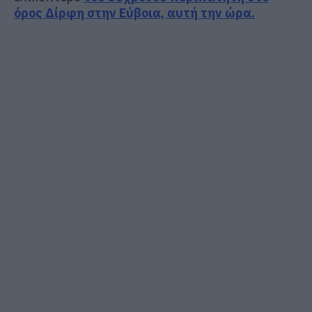
όρος Δίρφη στην Εύβοια, αυτή την ώρα.