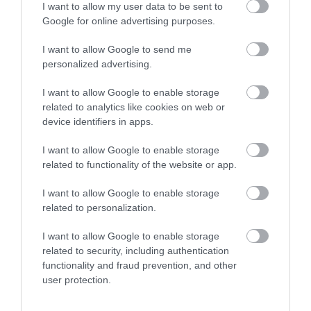
I want to allow my user data to be sent to
Οσίου Δαυΐδ έλαμψε
Google for online advertising purposes.
στη μεγάλη πανήγυρη
Αγανάκτηση σε χωριό της
της Μεταμορφώσεως
Εύβοιας: Μένουν κάθε μέρα χωρίς
I want to allow Google to send me
νερό – Σοβαρή καταγγελία
personalized advertising.
08.08.2026 | 18:20
I want to allow Google to enable storage
Αγροτικές ενισχύσεις: Ποιοι θα
related to analytics like cookies on web or
λάβουν νωρίτερα τις
device identifiers in apps.
προκαταβολές
I want to allow Google to enable storage
08.08.2026 | 18:00
related to functionality of the website or app.
Εύβοια: Τέλος στις
Εύβοια: Η μαύρη
παράνομες χωματερές
Σε πελάγη ευτυχίας
επέτειος της
αντιδήμαρχος στην Εύβοια! Έγινε
– Έρχονται πρόστιμα
καταστροφικής
I want to allow Google to enable storage
για τρίτη φορά παππούς!
χωρίς εξαιρέσεις
πυρκαγιάς – Το
related to personalization.
χρονικό της τραγωδίας
08.08.2026 | 17:40
I want to allow Google to enable storage
related to security, including authentication
Ευρυδίκη Βαλαβάνη: Οι
functionality and fraud prevention, and other
οικογενειακές διακοπές στην
Εύβοια! Δείτε σε ποια παραλία
user protection.
08.08.2026 | 17:20