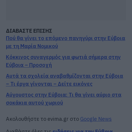
ΔΙΑΒΑΣΤΕ ΕΠΙΣΗΣ
Πού θα γίνει το επόμενο πανηγύρι στην Εύβοια
με τη Μαρία Νομικού
Κόκκινος συναγερμός για φωτιά σήμερα στην
Εύβοια – Προσοχή
Αυτά τα σχολεία αναβαθμίζονται στην Εύβοια
– Τι έργα γίνονται – Δείτε εικόνες
Αύγουστος στην Εύβοια: Τι θα γίνει αύριο στα
σοκάκια αυτού χωριού
Ακολουθήστε το evima.gr στο
Google News
Διαβάστε όλες τις
ειδήσεις για την Εύβοια