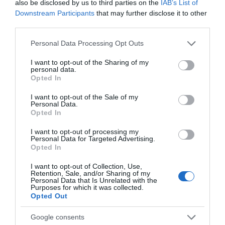
ΠΕΡΙΣΣΟΤΕΡΑ ΑΠΟ ΕΙΔΗΣΕΙΣ ΕΥΒΟΙΑ
also be disclosed by us to third parties on the
IAB’s List of
10.08.2026 | 11:20
Downstream Participants
that may further disclose it to other
third parties.
Η Λίμνη Ευβοίας γίνεται σημείο
συνάντησης των γεύσεων της
Please note that this website/app uses one or more Google
Personal Data Processing Opt Outs
Στερεάς Ελλάδας
services and may gather and store information including but
10.08.2026 | 11:00
not limited to your visit or usage behaviour. You may click to
I want to opt-out of the Sharing of my
personal data.
grant or deny consent to Google and its third-party tags to
Opted In
Χαλκίδα: Γιατί φωτίστηκε στα
use your data for below specified purposes in below Google
μωβ- ροζ το δημαρχείο στην
consent section.
I want to opt-out of the Sale of my
παραλία
Personal Data.
Πού θα γίνει το
Κόκκινος συναγερμός
Opted In
10.08.2026 | 10:40
επόμενο πανηγύρι
για φωτιά σήμερα στην
στην Εύβοια με τη
Εύβοια – Προσοχή
I want to opt-out of processing my
Μαρία Νομικού
Έκτακτη διακοπή νερού στους
Personal Data for Targeted Advertising.
Ωρεούς Ευβοίας
Opted In
10.08.2026 | 10:20
I want to opt-out of Collection, Use,
Retention, Sale, and/or Sharing of my
Personal Data that Is Unrelated with the
Purposes for which it was collected.
Ελεγκτές της ΑΑΔΕ κατέσχεσαν
Opted Out
σχεδόν 1300 φιάλλες παράνομου
ψυκτικού υγρού φρέον (εικόνες)
Google consents
10.08.2026 | 10:00