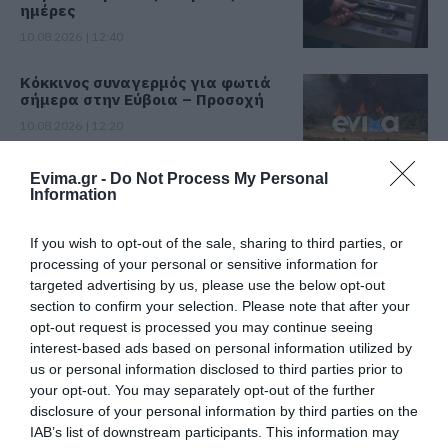
ημέρες
10.08.2026 | 12:40
Κόκκινος συναγερμός για φωτιά
σήμερα στην Εύβοια – Προσοχή
10.08.2026 | 12:20
Evima.gr -
Do Not Process My Personal
Πέθανε κτηνοτρόφος μετά τη
Information
θανάτωση του κοπαδιού του
10.08.2026 | 12:00
If you wish to opt-out of the sale, sharing to third parties, or
processing of your personal or sensitive information for
targeted advertising by us, please use the below opt-out
Αυτά τα σχολεία αναβαθμίζονται
section to confirm your selection. Please note that after your
στην Εύβοια – Τι έργα γίνονται –
Δείτε εικόνες
opt-out request is processed you may continue seeing
interest-based ads based on personal information utilized by
10.08.2026 | 11:40
us or personal information disclosed to third parties prior to
Όλες οι τελευταίες ειδήσεις
your opt-out. You may separately opt-out of the further
Αύγουστος στην Εύβοια: Τι θα
disclosure of your personal information by third parties on the
γίνει αύριο στα σοκάκια αυτού
IAB’s list of downstream participants. This information may
χωριού