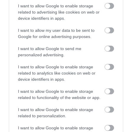
Αυτά τα σχολεία
Αύγουστος στην
I want to allow Google to enable storage
αναβαθμίζονται στην
Εύβοια: Τι θα γίνει
Μεγάλο βήμα για την υγεία στη
related to advertising like cookies on web or
Εύβοια – Τι έργα
αύριο στα σοκάκια
Βόρεια Εύβοια
device identifiers in apps.
γίνονται – Δείτε
αυτού χωριού
10.08.2026 | 09:40
εικόνες
I want to allow my user data to be sent to
Google for online advertising purposes.
Εορτολόγιο: Ποιοι γιορτάζουν
σήμερα, Δευτέρα 10 Αυγούστου
I want to allow Google to send me
10.08.2026 | 09:20
personalized advertising.
I want to allow Google to enable storage
Εύβοια: Που έχει διακοπή
related to analytics like cookies on web or
ρεύματος σήμερα Δευτέρα 10
device identifiers in apps.
Η Λίμνη Ευβοίας
Χαλκίδα: Γιατί
Αυγούστου
γίνεται σημείο
φωτίστηκε στα μωβ-
10.08.2026 | 09:00
I want to allow Google to enable storage
συνάντησης των
ροζ το δημαρχείο στην
γεύσεων της Στερεάς
παραλία
related to functionality of the website or app.
Ελλάδας
Μεγάλη φωτιά στον Κουβαρά
Αττικής: Ήχησε το 112, καίει
I want to allow Google to enable storage
κοντά σε σπίτια
related to personalization.
10.08.2026 | 08:40
I want to allow Google to enable storage