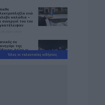
παθε
λεκτροπληξία ενώ
κλεβε καλώδια –
ι συνεργοί του τον
γκατέλειψαν
.08.2026 | 18:20
ανικός σε
ανηγύρι της
ύβοιας: Δείτε τι
γινε χθες το βράδυ
Όλες οι τελευταίες ειδήσεις
.08.2026 | 18:00
ωτιά στη Σκύρο:
ηγαίνουν
νισχύσεις στο Νησί
 Τώρα
υροσβεστικά στο
ιμάνι της Κύμης
.08.2026 | 17:40