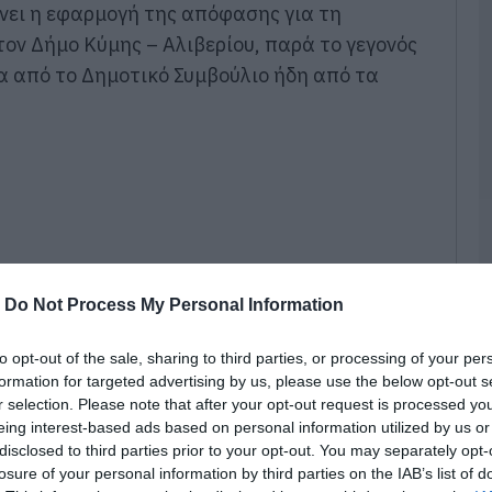
Έ
νει η εφαρμογή της απόφασης για τη
υ
ον Δήμο Κύμης – Αλιβερίου, παρά το γεγονός
α
σ
να από το Δημοτικό Συμβούλιο ήδη από τα
Υ
σ
06
Π
4
φ
Κ
06
-
Do Not Process My Personal Information
Κ
π
δ
to opt-out of the sale, sharing to third parties, or processing of your per
Ε
formation for targeted advertising by us, please use the below opt-out s
π
r selection. Please note that after your opt-out request is processed y
06
eing interest-based ads based on personal information utilized by us or
disclosed to third parties prior to your opt-out. You may separately opt-
Έ
losure of your personal information by third parties on the IAB’s list of
κ
ατη συνεδρίαση λογοδοσίας της δημοτικής