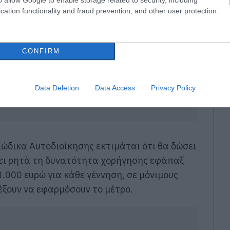
cation functionality and fraud prevention, and other user protection.
CONFIRM
Data Deletion
Data Access
Privacy Policy
ώδικα Αυτοδιοίκησης εκτιμάται ότι θα δώσει
ει ρητά τη δυνατότητα χορήγησης εφάπαξ
.000 ευρώ για κάθε γέννηση, σε μόνιμους
έξουν να εφαρμόσουν το μέτρο.