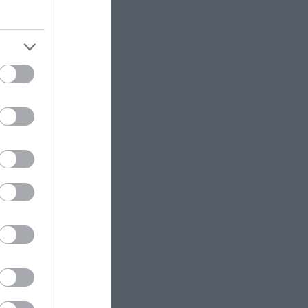
έα εποχή για την
ύβοια: Μονοπάτια
έσα σε μαγευτικό
άσος
.08.2026 | 15:45
 – ΕΦΚΑ και ΔΥΠΑ:
οιοι πληρώνονται
ως και αύριο
.08.2026 | 15:30
υναγερμός στη
αλκίδα: Γυναίκα
πεσε από την
ψηλή Γέφυρα
.08.2026 | 15:10