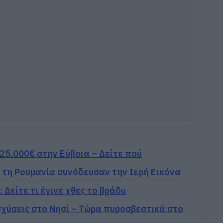
425.000€ στην Εύβοια – Δείτε πού
ό τη Ρουμανία συνόδευσαν την Ιερή Εικόνα
 Δείτε τι έγινε χθες το βράδυ
σχύσεις στο Νησί – Τώρα πυροσβεστικά στο