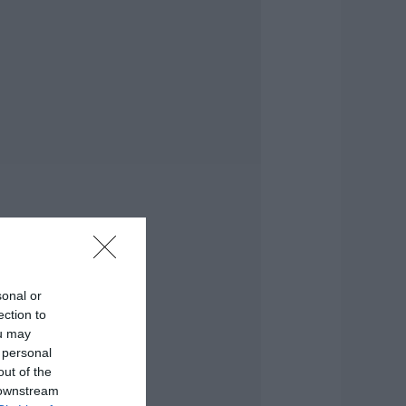
ρχεται το νέο
περσύγχρονο
θλητικό κέντρο
την Εύβοια –
πογράφτηκε η
ύμβαση
.08.2026 | 17:20
ροφυλακίστηκε ο
4χρονος για τη
ωτιά στη
εφαλονιά
.08.2026 | 17:00
αμία μόνιμη
ρόσληψη
ασκάλων στην
sonal or
ύβοια – Το θέμα
ection to
άει στην βουλή
ou may
.08.2026 | 16:45
 personal
out of the
ρχεται ισχυρό
 downstream
ύμα ζέστης: Πότε η