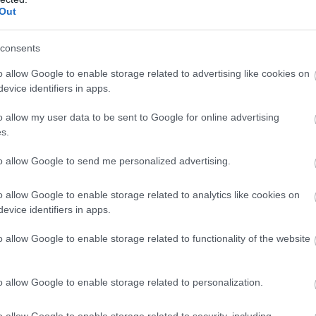
μικές δυνατότητες του δήμου και τις
Ν
Out
Ε
μ
δ
consents
 Νίκος Μπαράκος αναγνώρισε τη σοβαρότητα
06
o allow Google to enable storage related to advertising like cookies on
αι τόνισε την ανάγκη λήψης μέτρων
evice identifiers in apps.
e
ογένειες που αποκτούν παιδιά. Επισήμανε,
Π
όματος θα πρέπει να συνοδεύεται από
o allow my user data to be sent to Google for online advertising
έ
s.
βασικότερη την ύπαρξη εισοδηματικών
06
to allow Google to send me personalized advertising.
Σ
Χ
αση είχε εγκριθεί ομόφωνα στις 29 Νοεμβρίου
έ
o allow Google to enable storage related to analytics like cookies on
Υ
evice identifiers in apps.
ημοτικού συμβούλου Δημήτρη Γκίκα. Η
06
 στο ισχύον θεσμικό πλαίσιο, το οποίο δεν
o allow Google to enable storage related to functionality of the website
ητα στους δήμους να χορηγούν τέτοιου είδους
o allow Google to enable storage related to personalization.
o allow Google to enable storage related to security, including