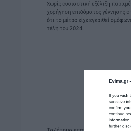
Χωρίς ουσιαστική εξέλιξη παραμέ
χορήγηση επιδόματος γέννησης στ
ότι το μέτρο είχε εγκριθεί ομόφω
τέλη του 2024.
Evima.gr 
If you wish 
sensitive in
confirm you
continue se
information 
further disc
Το ζήτημα επανέφερε στην πρόσφ