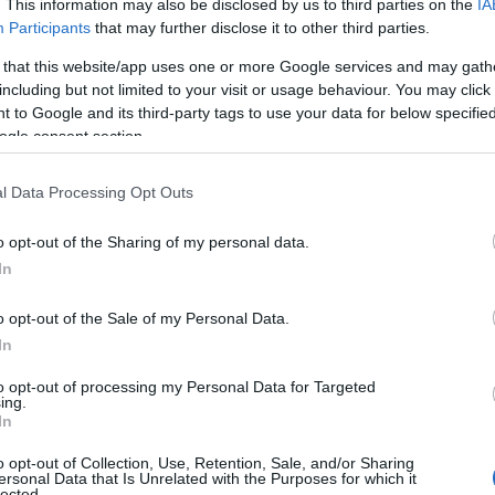
. This information may also be disclosed by us to third parties on the
IA
θ
τιπολίτευσης «Νέοι Ορίζοντες», με τον
Participants
that may further disclose it to other third parties.
χ
ζητά ενημέρωση για την πορεία υλοποίησης
06
 that this website/app uses one or more Google services and may gath
α ενισχύσει τις νέες οικογένειες και να
including but not limited to your visit or usage behaviour. You may click 
Ε
 to Google and its third-party tags to use your data for below specifi
 υπογεννητικότητας και της πληθυσμιακής
π
ogle consent section.
χ
Έ
γ
l Data Processing Opt Outs
ος Σοφία Κόλλια – Βότση παρουσίασε
ο
α
, τα οποία καταδεικνύουν τη συνεχιζόμενη
o opt-out of the Sharing of my personal data.
06
 Σύμφωνα με τα δεδομένα, το 2023
In
2024 ο αριθμός μειώθηκε στις 346, ενώ το
Π
Α
o opt-out of the Sale of my Personal Data.
άλληλα, τα πρώτα στοιχεία για το 2026 δεν
δ
In
ξίας, καθώς μέχρι και τον Μάιο είχαν
Β
Σ
to opt-out of processing my Personal Data for Targeted
κ
ing.
σ
In
2
α, η Οικονομική Υπηρεσία του Δήμου
o opt-out of Collection, Use, Retention, Sale, and/or Sharing
06
λικό ετήσιο κόστος εφαρμογής του μέτρου,
ersonal Data that Is Unrelated with the Purposes for which it
lected.