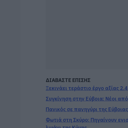
ΔΙΑΒΑΣΤΕ ΕΠΙΣΗΣ
Ξεκινάει τεράστιο έργο αξίας 2.
Συγκίνηση στην Εύβοια: Νέοι απ
Πανικός σε πανηγύρι της Εύβοιας:
Φωτιά στη Σκύρο: Πηγαίνουν ενι
λιμάνι της Κύμης