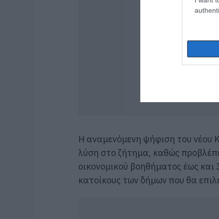
authenti
Η αναμενόμενη ψήφιση του νέου Κ
λύση στο ζήτημα, καθώς προβλέπ
οικονομικού βοηθήματος έως και 3
κατοίκους των δήμων που θα επιλ