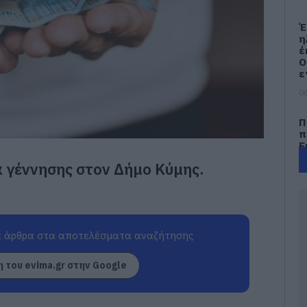
Έ
η
έ
Ο
ε
06
Π
π
Ε
έ
 γέννησης στον Δήμο Κύμης.
06
Φ
Π
ε
 άρθρα στα αποτελέσματα αναζήτησης
–
π
λ
 του evima.gr στην Google
06