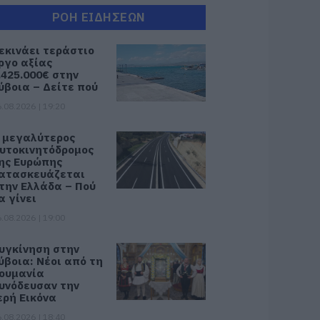
ΡΟΗ ΕΙΔΗΣΕΩΝ
εκινάει τεράστιο
ργο αξίας
.425.000€ στην
ύβοια – Δείτε πού
.08.2026 | 19:20
 μεγαλύτερος
υτοκινητόδρομος
ης Ευρώπης
ατασκευάζεται
την Ελλάδα – Πού
α γίνει
.08.2026 | 19:00
υγκίνηση στην
ύβοια: Νέοι από τη
ουμανία
υνόδευσαν την
ερή Εικόνα
.08.2026 | 18:40