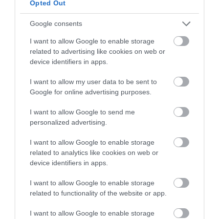
Opted Out
Ανακοινώθηκαν νέες προσλήψεις
σε δήμο της Εύβοιας: Δείτε εδώ
Google consents
07.08.2026 | 20:40
I want to allow Google to enable storage
Όλες οι τελευταίες ειδήσεις
related to advertising like cookies on web or
Ποιοι και γιατί θα πάρουν
device identifiers in apps.
διπλάσια σύνταξη τον Αύγουστο
07.08.2026 | 20:20
I want to allow my user data to be sent to
ΠΕΡΙΣΣΟΤΕΡΑ ΑΠΟ ΕΙΔΗΣΕΙΣ ΕΥΒΟΙΑ
Google for online advertising purposes.
Δείτε τι έκανε Δήμος της Εύβοιας
I want to allow Google to send me
για τις φωτιές
personalized advertising.
07.08.2026 | 20:00
I want to allow Google to enable storage
related to analytics like cookies on web or
Μητέρα και γιος οι νεκροί από τη
device identifiers in apps.
σύγκρουση αυτοκινήτου με
φορτηγό
I want to allow Google to enable storage
Εύβοια: Ηχηρό μήνυμα
Εύβοια: Γυναίκα έπεσε
07.08.2026 | 19:40
related to functionality of the website or app.
πέντε χρόνια μετά τη
θύμα διαδικτυακής
μεγάλη καταστροφή
απάτης – Πλήρωσε για
του 2021
τρακτέρ που δεν
I want to allow Google to enable storage
Ράγισαν καρδιές στην Εύβοια: Το