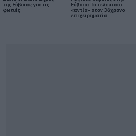
ζωή
της Εύβοιας για τις
Εύβοια: Το τελευταίο
07.08.2026 | 18:00
φωτιές
«αντίο» στον 36χρονο
επιχειρηματία
Αυτοψία στα καμένα: 37 σπίτια
κρίθηκαν κατεδαφιστέα στο
Πόρτο Γερμενό
07.08.2026 | 17:40