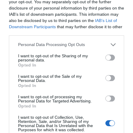
your opt-out. You may separately opt-out of the further
disclosure of your personal information by third parties on the
Εύβοια: Ηχηρό μήνυμα πέντε
IAB’s list of downstream participants. This information may
χρόνια μετά τη μεγάλη
also be disclosed by us to third parties on the
IAB’s List of
καταστροφή του 2021
Downstream Participants
that may further disclose it to other
07.08.2026 | 22:00
third parties.
Νέο τροχαίο με υλικές ζημιές
Please note that this website/app uses one or more Google
Personal Data Processing Opt Outs
services and may gather and store information including but
07.08.2026 | 21:40
not limited to your visit or usage behaviour. You may click to
I want to opt-out of the Sharing of my
personal data.
grant or deny consent to Google and its third-party tags to
Opted In
use your data for below specified purposes in below Google
Εύβοια: Γυναίκα έπεσε θύμα
consent section.
I want to opt-out of the Sale of my
διαδικτυακής απάτης – Πλήρωσε
Personal Data.
για τρακτέρ που δεν παρέλαβε
Opted In
07.08.2026 | 21:20
I want to opt-out of processing my
Personal Data for Targeted Advertising.
Τραγωδία στην Εύβοια: Άνδρας
Opted In
ανασύρθηκε χωρίς τις αισθήσεις
του από τη θάλασσα
I want to opt-out of Collection, Use,
Retention, Sale, and/or Sharing of my
07.08.2026 | 20:57
Personal Data that Is Unrelated with the
Purposes for which it was collected.