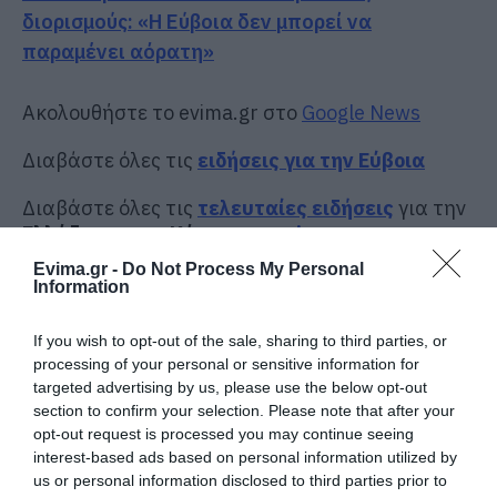
διορισμούς: «Η Εύβοια δεν μπορεί να
παραμένει αόρατη»
Ακολουθήστε το evima.gr στο
Google News
Διαβάστε όλες τις
ειδήσεις για την Εύβοια
Διαβάστε όλες τις
τελευταίες ειδήσεις
για την
Ελλάδα
και τον
Κόσμο
στο
evima.gr
Evima.gr -
Do Not Process My Personal
TAGS:
#DASKALOI
#ΣΥΜΕΩΝ #ΚΕΔΙΚΟΓΛΟΥ
Information
ΕΙΔΗΣΕΙΣ ΕΥΒΟΙΑ
ΕΥΒΟΙΑ
ΜΑΘΗΤΕΣ
ΝΕΑ ΕΥΒΟΙΑ
ΣΧΟΛΕΙΑ
If you wish to opt-out of the sale, sharing to third parties, or
processing of your personal or sensitive information for
ΡΟΗ ΕΙΔΗΣΕΩΝ
targeted advertising by us, please use the below opt-out
section to confirm your selection. Please note that after your
Ο καιρός αλλάζει πρόσωπο:
opt-out request is processed you may continue seeing
Έρχονται 40άρια μαζί με
interest-based ads based on personal information utilized by
θυελλώδη μελτέμια
us or personal information disclosed to third parties prior to
07.08.2026 | 22:20