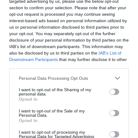
targeted advertising by us, please use the below opt-out
08.08.2026 | 14:00
section to confirm your selection. Please note that after your
opt-out request is processed you may continue seeing
interest-based ads based on personal information utilized by
Έξοδος Αυγούστου: Οι Αθηναίοι
us or personal information disclosed to third parties prior to
«ψηφίζουν» Εύβοια για τις
your opt-out. You may separately opt-out of the further
διακοπές τους!
disclosure of your personal information by third parties on the
Θρήνος σε όλη την
Αρχίζουν τα έργα για
08.08.2026 | 13:40
Εύβοια για τον
το νέο κλειστό
IAB’s list of downstream participants. This information may
επιχειρηματία που
γυμναστήριο στην
also be disclosed by us to third parties on the
IAB’s List of
έφυγε απο την ζωή
Εύβοια
Μεταφορές χρημάτων: Σε ποιες
Downstream Participants
that may further disclose it to other
περιπτώσεις η ΑΑΔΕ επιβάλλει
third parties.
φόρο από 10% έως 40%
Please note that this website/app uses one or more Google
Personal Data Processing Opt Outs
08.08.2026 | 13:20
services and may gather and store information including but
not limited to your visit or usage behaviour. You may click to
I want to opt-out of the Sharing of my
Εικόνες σοκ σε κοιμητήριο της
personal data.
grant or deny consent to Google and its third-party tags to
Εύβοιας: Δείτε τι έκαναν
Opted In
use your data for below specified purposes in below Google
08.08.2026 | 13:00
consent section.
I want to opt-out of the Sale of my
Personal Data.
Μεγάλη προσοχή στην
Σήμερα το μεγαλύτερο
Opted In
Εύβοια: Σπείρα ανοίγει
πανηγύρι του
Α. Ο. Χαλκίς: Πρώτο φιλικό σήμερα
επιχειρήσεις
καλοκαιριού στην
για νέα αγωνιστική περίοδο – Η
I want to opt-out of processing my
Εύβοια
ώρα
Personal Data for Targeted Advertising.