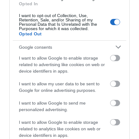
Opted In
08.08.2026 | 12:40
I want to opt-out of Collection, Use,
Τι γίνεται με τις τσούχτρες στην
Retention, Sale, and/or Sharing of my
Εύβοια;
Personal Data that Is Unrelated with the
Purposes for which it was collected.
08.08.2026 | 12:20
Opted Out
Google consents
Καύσωνας και πολλά μποφόρ
Συρροή πιστών σε αυτό
Έξοδος Αυγούστου: Οι
αύριο στην Εύβοια! Συνεδρίασε η
I want to allow Google to enable storage
το Μοναστήρι της
Αθηναίοι «ψηφίζουν»
επιτροπή εκτίμησης κινδύνου
related to advertising like cookies on web or
Εύβοιας!
Εύβοια για τις
device identifiers in apps.
08.08.2026 | 12:00
διακοπές τους!
I want to allow my user data to be sent to
Εύβοια: Οι ισχυροί άνεμοι
έσπασαν μεγάλο πεύκο σε αυλή
Google for online advertising purposes.
εκκλησίας
I want to allow Google to send me
08.08.2026 | 11:40
personalized advertising.
I want to allow Google to enable storage
related to analytics like cookies on web or
device identifiers in apps.