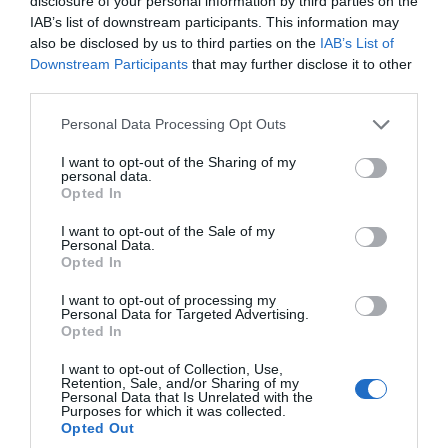
disclosure of your personal information by third parties on the
IAB’s list of downstream participants. This information may
also be disclosed by us to third parties on the
IAB’s List of
Downstream Participants
that may further disclose it to other
third parties.
Please note that this website/app uses one or more Google
Personal Data Processing Opt Outs
services and may gather and store information including but
not limited to your visit or usage behaviour. You may click to
I want to opt-out of the Sharing of my
personal data.
grant or deny consent to Google and its third-party tags to
Opted In
use your data for below specified purposes in below Google
consent section.
I want to opt-out of the Sale of my
Personal Data.
Opted In
I want to opt-out of processing my
Personal Data for Targeted Advertising.
Opted In
I want to opt-out of Collection, Use,
Retention, Sale, and/or Sharing of my
Personal Data that Is Unrelated with the
Purposes for which it was collected.
Opted Out
ΔΙΑΒΑΣΤΕ ΕΠΙΣΗΣ