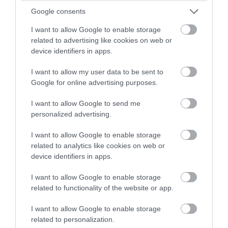
Μεγάλη προσοχή στην Εύβοια: Σπείρα ανοίγει
Google consents
επιχειρήσεις
I want to allow Google to enable storage
Σήμερα το μεγαλύτερο πανηγύρι του
related to advertising like cookies on web or
καλοκαιριού στην Εύβοια
device identifiers in apps.
Συρροή πιστών σε αυτό το Μοναστήρι της
I want to allow my user data to be sent to
Google for online advertising purposes.
Εύβοιας!
Έξοδος Αυγούστου: Οι Αθηναίοι «ψηφίζουν»
I want to allow Google to send me
personalized advertising.
Εύβοια για τις διακοπές τους!
I want to allow Google to enable storage
Ακολουθήστε το evima.gr στο
Google News
related to analytics like cookies on web or
device identifiers in apps.
Διαβάστε όλες τις
ειδήσεις για την Εύβοια
I want to allow Google to enable storage
Διαβάστε όλες τις
τελευταίες ειδήσεις
για την
related to functionality of the website or app.
Ελλάδα
και τον
Κόσμο
στο
evima.gr
I want to allow Google to enable storage
related to personalization.
TAGS:
ΕΙΔΗΣΕΙΣ ΕΥΒΟΙΑ
ΕΥΒΟΙΑ
ΚΑΚΟΚΑΙΡΙΑ