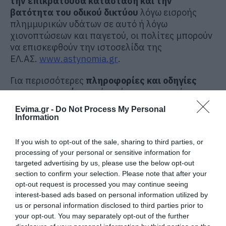
την επικρατούσα κατάσταση και την
βατότητα του οδικού δικτύου
λόγω εισροής
πλημμυρικών υδάτων σε αυτό ή λόγω
χιονοπτώσεων και παγετού, οι πολίτες μπορούν
να επισκεφθούν την ιστοσελίδα της
ΕΛ.ΑΣ.
www
.
astynomia
.
gr
.
Για περισσότερες
πληροφορίες και οδηγίες
αυτοπροστασίας
από τα έντονα καιρικά
φαινόμενα, οι πολίτες μπορούν να επισκεφθούν
Evima.gr -
Do Not Process My Personal
την
ιστοσελίδα
της Γενικής Γραμματείας
Information
Πολιτικής Προστασίας
στην ηλεκτρονική
διεύθυνση
civilprotection.gov.gr
If you wish to opt-out of the sale, sharing to third parties, or
processing of your personal or sensitive information for
targeted advertising by us, please use the below opt-out
section to confirm your selection. Please note that after your
opt-out request is processed you may continue seeing
interest-based ads based on personal information utilized by
us or personal information disclosed to third parties prior to
your opt-out. You may separately opt-out of the further