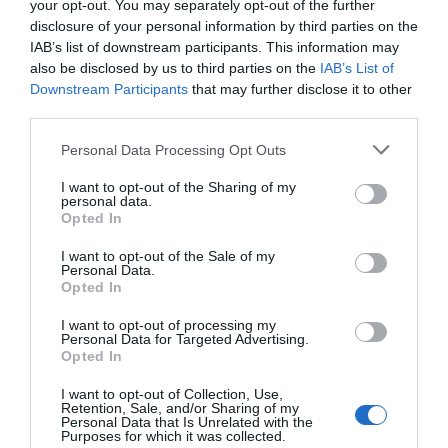
your opt-out. You may separately opt-out of the further
07.08.2026 | 18:20
disclosure of your personal information by third parties on the
IAB’s list of downstream participants. This information may
Βαρύ πένθος για τον εκπαιδευτικό
also be disclosed by us to third parties on the
IAB’s List of
από την Εύβοια που έφυγε από τη
Downstream Participants
that may further disclose it to other
ζωή
third parties.
07.08.2026 | 18:00
Please note that this website/app uses one or more Google
Personal Data Processing Opt Outs
services and may gather and store information including but
Ανακοινώθηκαν νέες
Δείτε τι έκανε Δήμος
Αυτοψία στα καμένα: 37 σπίτια
προσλήψεις σε δήμο
της Εύβοιας για τις
not limited to your visit or usage behaviour. You may click to
I want to opt-out of the Sharing of my
κρίθηκαν κατεδαφιστέα στο
personal data.
της Εύβοιας: Δείτε εδώ
φωτιές
Πόρτο Γερμενό
grant or deny consent to Google and its third-party tags to
Opted In
use your data for below specified purposes in below Google
07.08.2026 | 17:40
consent section.
I want to opt-out of the Sale of my
Personal Data.
Εύβοια: Αυτός είναι ο 36χρονος
Opted In
επιχειρηματίας πού έχασε την
ζωή του
I want to opt-out of processing my
Personal Data for Targeted Advertising.
07.08.2026 | 17:20
Opted In
Οδηγός λεωφορείου υπέστη
I want to opt-out of Collection, Use,
Ράγισαν καρδιές στην
Αυτός ο δήμος της
καρδιακό επεισόδιο ενώ οδηγούσε
Retention, Sale, and/or Sharing of my
Εύβοια: Το τελευταίο
Εύβοιας πάει στα
Personal Data that Is Unrelated with the
07.08.2026 | 17:00
«αντίο» στον 36χρονο
δικαστήρια για τις
Purposes for which it was collected.