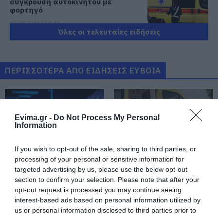
σύγκρουση αυτοκινήτου με
φορτηγό
07.08.2026 | 19:40
Όλες οι τελευταίες ειδήσεις
Ράγισαν καρδιές στην Εύβοια: Το
τελευταίο «αντίο» στον 36χρονο
επιχειρηματία
ΠΕΡΙΣΣΟΤΕΡΑ ΑΠΟ ΕΙΔΗΣΕΙΣ ΕΥΒΟΙΑ
07.08.2026 | 19:10
Νέο επίδομα 600 ευρώ για
σπουδαστές: Οι δικαιούχοι
Evima.gr -
Do Not Process My Personal
07.08.2026 | 19:00
Information
Αυτός ο δήμος της Εύβοιας πάει
If you wish to opt-out of the sale, sharing to third parties, or
στα δικαστήρια για τις
processing of your personal or sensitive information for
ανεμογεννήτριες
targeted advertising by us, please use the below opt-out
Εύβοια: Γυναίκα έπεσε
Τραγωδία στην Εύβοια:
07.08.2026 | 18:40
θύμα διαδικτυακής
Άνδρας ανασύρθηκε
section to confirm your selection. Please note that after your
απάτης – Πλήρωσε για
χωρίς τις αισθήσεις του
opt-out request is processed you may continue seeing
τρακτέρ που δεν
από τη θάλασσα
Τραγική κατάληξη είχε η
interest-based ads based on personal information utilized by
παρέλαβε
θαλάσσια εκδρομή για 57χρονο
us or personal information disclosed to third parties prior to
τουρίστα