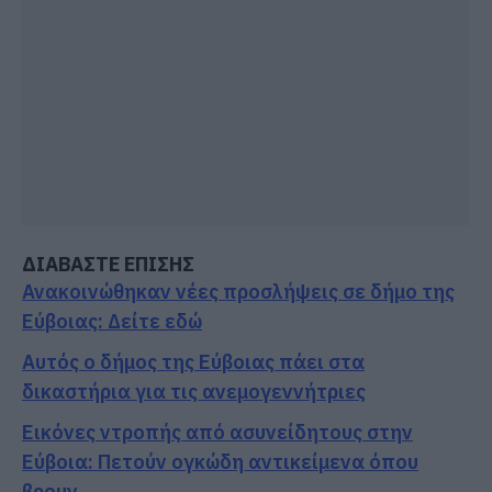
ΔΙΑΒΑΣΤΕ ΕΠΙΣΗΣ
Ανακοινώθηκαν νέες προσλήψεις σε δήμο της
Εύβοιας: Δείτε εδώ
Αυτός ο δήμος της Εύβοιας πάει στα
δικαστήρια για τις ανεμογεννήτριες
Εικόνες ντροπής από ασυνείδητους στην
Εύβοια: Πετούν ογκώδη αντικείμενα όπου
βρουν