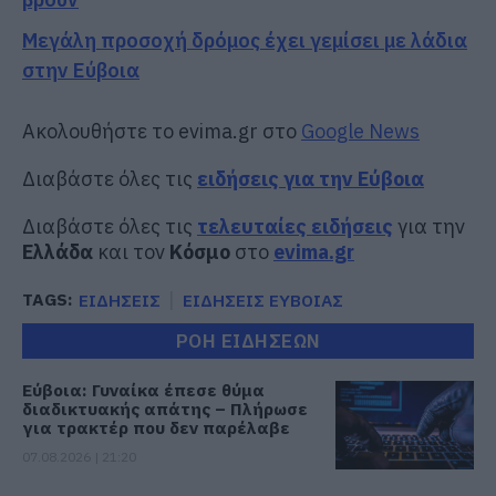
Μεγάλη προσοχή δρόμος έχει γεμίσει με λάδια
στην Εύβοια
Ακολουθήστε το evima.gr στο
Google News
Διαβάστε όλες τις
ειδήσεις για την Εύβοια
Διαβάστε όλες τις
τελευταίες ειδήσεις
για την
Ελλάδα
και τον
Κόσμο
στο
evima.gr
TAGS:
ΕΙΔΗΣΕΙΣ
ΕΙΔΗΣΕΙΣ ΕΥΒΟΙΑΣ
ΡΟΗ ΕΙΔΗΣΕΩΝ
Εύβοια: Γυναίκα έπεσε θύμα
διαδικτυακής απάτης – Πλήρωσε
για τρακτέρ που δεν παρέλαβε
07.08.2026 | 21:20