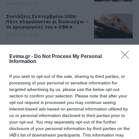
06.08.2026 | 22:00
Συντάξεις Σεπτεμβρίου 2026:
Πότε πληρώνονται οι δικαιούχοι –
Οι ημερομηνίες του e-ΕΦΚΑ
06.08.2026 | 21:40
Σοκ στην Εύβοια με την κοπέλα
που έπεσε από την γέφυρα: Τα
Evima.gr -
Do Not Process My Personal
νεότερα για την υγεία της
Information
06.08.2026 | 21:20
Όλες οι τελευταίες ειδήσεις
If you wish to opt-out of the sale, sharing to third parties, or
Νεότερα για τη Φωτιά στη Σκύρο:
processing of your personal or sensitive information for
Κινδύνευσε κτηνοτροφική μονάδα
targeted advertising by us, please use the below opt-out
– Νέο βίντεο
ΠΕΡΙΣΣΟΤΕΡΑ ΑΠΟ ΕΙΔΗΣΕΙΣ ΕΥΒΟΙΑ
section to confirm your selection. Please note that after your
06.08.2026 | 21:00
opt-out request is processed you may continue seeing
interest-based ads based on personal information utilized by
Καφές: Τα οφέλη της μέτριας
us or personal information disclosed to third parties prior to
κατανάλωσης σύμφωνα με ειδικό
your opt-out. You may separately opt-out of the further
στο μικροβίωμα του εντέρου
disclosure of your personal information by third parties on the
06.08.2026 | 21:00
IAB’s list of downstream participants. This information may