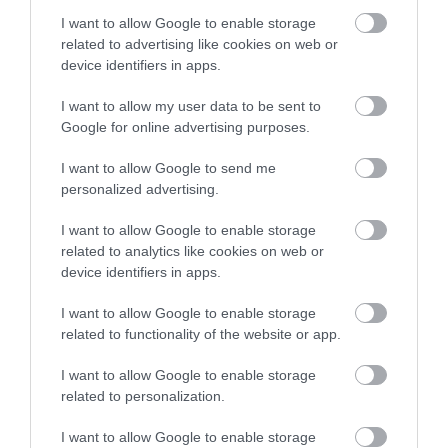
Έσπασαν πιάτα στο κεφάλι του
Αταμάν – Βίντεο από τη Σύμη
I want to allow Google to enable storage
related to advertising like cookies on web or
06.08.2026 | 19:40
device identifiers in apps.
I want to allow my user data to be sent to
Φωτιά στη Σκύρο: Συνεχίζει να
καίει στο Νησί, συγκλονιστική
Google for online advertising purposes.
μαρτυρία – Νέες εικόνες και
Σοκ στην Εύβοια με την
Νεότερα για τη Φωτιά
βίντεο
κοπέλα που έπεσε από
στη Σκύρο: Κινδύνευσε
I want to allow Google to send me
την γέφυρα: Τα
κτηνοτροφική μονάδα
06.08.2026 | 19:40
personalized advertising.
νεότερα για την υγεία
– Νέο βίντεο
της
Ξεκινάει τεράστιο έργο αξίας
I want to allow Google to enable storage
2.425.000€ στην Εύβοια – Δείτε
related to analytics like cookies on web or
πού
device identifiers in apps.
06.08.2026 | 19:20
I want to allow Google to enable storage
related to functionality of the website or app.
I want to allow Google to enable storage
related to personalization.
I want to allow Google to enable storage