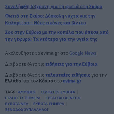
Συνελήφθη 63χρονη για τη φωτιά στη Σκύρο
Φωτιά στη Σκύρο: Δύσκολη νύχτα για την
Καλαμίτσα – Νέες εικόνες και βίντεο
Σοκ στην Εύβοια με την κοπέλα που έπεσε από
την γέφυρα: Τα νεότερα για την υγεία της
Ακολουθήστε το evima.gr στο
Google News
Διαβάστε όλες τις
ειδήσεις για την Εύβοια
Διαβάστε όλες τις
τελευταίες ειδήσεις
για την
Ελλάδα
και τον
Κόσμο
στο
evima.gr
TAGS:
ΑΜΟΙΒΕΣ
ΕΙΔΗΣΕΙΣ ΕΥΒΟΙΑ
ΕΙΔΗΣΕΙΣ ΣΗΜΕΡΑ
ΕΡΓΑΤΙΚΟ ΚΕΝΤΡΟ
ΕΥΒΟΙΑ ΝΕΑ
ΕΫΒΟΙΑ ΣΗΜΕΡΑ
ΞΕΝΟΔΟΧΟΥΠΑΛΛΗΛΟΙ