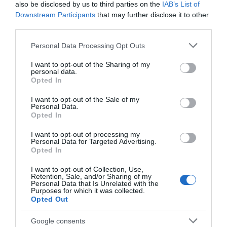
also be disclosed by us to third parties on the
IAB’s List of
«Ανάσα» για τους αγρότες στην
Downstream Participants
that may further disclose it to other
Εύβοια: Ολοκληρώθηκε μεγάλο
third parties.
έργο
Φωτιά στη Σκύρο:
Συνελήφθη 63χρονη
Χωρίς ενεργό μέτωπο –
για τη φωτιά στη Σκύρο
Please note that this website/app uses one or more Google
06.08.2026 | 20:40
Personal Data Processing Opt Outs
Παραμένουν ισχυρές
services and may gather and store information including but
δυνάμεις της
not limited to your visit or usage behaviour. You may click to
I want to opt-out of the Sharing of my
Ο λόγος που τηγανίζουμε ψάρια
Πυροσβεστικής
personal data.
grant or deny consent to Google and its third-party tags to
του Σωτήρος – Πως θα κάνετε το
Opted In
τέλειο μαγείρεμα
use your data for below specified purposes in below Google
consent section.
06.08.2026 | 20:20
I want to opt-out of the Sale of my
Personal Data.
Opted In
Θρήνος στην Εύβοια: Έφυγε από
τη ζωή ο 37χρονος που είχε
I want to opt-out of processing my
τροχαίο με αγριογούρουνο
Personal Data for Targeted Advertising.
Opted In
06.08.2026 | 20:20
Φωτιά στη Σκύρο:
Εύβοια: Με κατάνυξη
I want to opt-out of Collection, Use,
Δύσκολη νύχτα για την
Νέο σοβαρό τροχαίο στην Εύβοια:
και πλήθος κόσμου η
Retention, Sale, and/or Sharing of my
Τούμπαρε αυτοκίνητο
Καλαμίτσα – Νέες
μεγάλη γιορτή στους
Personal Data that Is Unrelated with the
Purposes for which it was collected.
εικόνες και βίντεο
Ωρεούς – Παρών ο
06.08.2026 | 20:00
Opted Out
Θανάσης Ζεμπίλης
Google consents