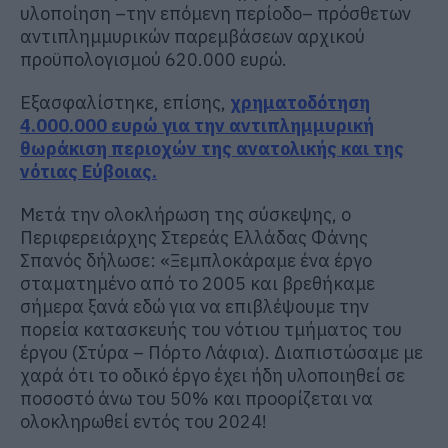
υλοποίηση
–
την επόμενη περίοδο
–
πρόσθετων
αντιπλημμυρικών παρεμβάσεων αρχικού
προϋπολογισμού 620.000 ευρώ.
Εξασφαλίστηκε, επίσης,
χρηματοδότηση
4.000.000 ευρώ για την αντιπλημμυρική
θωράκιση περιοχών της ανατολικής και της
νότιας Εύβοιας.
Μετά την ολοκλήρωση της σύσκεψης, ο
Περιφερειάρχης Στερεάς Ελλάδας Φάνης
Σπανός
δήλωσε:
«Ξεμπλοκάραμε ένα έργο
σταματημένο από το 2005 και βρεθήκαμε
σήμερα ξανά εδώ για να επιβλέψουμε την
πορεία κατασκευής του νότιου τμήματος του
έργου (Στύρα – Πόρτο Λάφια). Διαπιστώσαμε με
χαρά ότι το οδικό έργο έχει ήδη υλοποιηθεί σε
ποσοστό
άνω του
50% και
προορίζεται να
ολοκληρωθεί εντός του 2024!