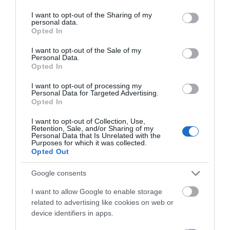
services and may gather and store information including but
ΡΟΗ ΕΙΔΗΣΕΩΝ
not limited to your visit or usage behaviour. You may click to
I want to opt-out of the Sharing of my
personal data.
grant or deny consent to Google and its third-party tags to
Μεγάλο πανηγύρι στην Εύβοια:
Opted In
use your data for below specified purposes in below Google
Πλημμύρισε με κόσμο η Φαράκλα
(pics&vid)
consent section.
I want to opt-out of the Sale of my
Personal Data.
08.08.2026 | 00:59
Opted In
Ο καιρός αλλάζει πρόσωπο:
I want to opt-out of processing my
Έρχονται 40άρια μαζί με
Personal Data for Targeted Advertising.
θυελλώδη μελτέμια
Opted In
07.08.2026 | 22:20
I want to opt-out of Collection, Use,
Retention, Sale, and/or Sharing of my
Personal Data that Is Unrelated with the
Εύβοια: Ηχηρό μήνυμα πέντε
Purposes for which it was collected.
χρόνια μετά τη μεγάλη
Opted Out
καταστροφή του 2021
07.08.2026 | 22:00
Google consents
I want to allow Google to enable storage
Νέο τροχαίο με υλικές ζημιές
related to advertising like cookies on web or
07.08.2026 | 21:40
device identifiers in apps.