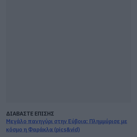
ΔΙΑΒΑΣΤΕ ΕΠΙΣΗΣ
Μεγάλο πανηγύρι στην Εύβοια: Πλημμύρισε με
κόσμο η Φαράκλα (pics&vid)