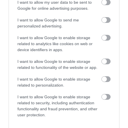
I want to allow my user data to be sent to
Google for online advertising purposes.
Εύβοια: Γυναίκα έπεσε θύμα
διαδικτυακής απάτης – Πλήρωσε
για τρακτέρ που δεν παρέλαβε
I want to allow Google to send me
personalized advertising.
07.08.2026 | 21:20
I want to allow Google to enable storage
Τραγωδία στην Εύβοια: Άνδρας
related to analytics like cookies on web or
ανασύρθηκε χωρίς τις αισθήσεις
του από τη θάλασσα
device identifiers in apps.
07.08.2026 | 20:57
I want to allow Google to enable storage
Όλες οι τελευταίες ειδήσεις
related to functionality of the website or app.
Ανακοινώθηκαν νέες προσλήψεις
σε δήμο της Εύβοιας: Δείτε εδώ
I want to allow Google to enable storage
07.08.2026 | 20:40
ΠΕΡΙΣΣΟΤΕΡΑ ΑΠΟ ΕΙΔΗΣΕΙΣ ΕΥΒΟΙΑ
related to personalization.
I want to allow Google to enable storage
Ποιοι και γιατί θα πάρουν
related to security, including authentication
διπλάσια σύνταξη τον Αύγουστο
functionality and fraud prevention, and other
07.08.2026 | 20:20
user protection.