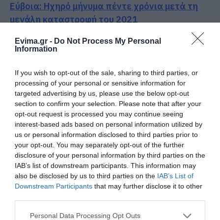
Εύβοια: Ηχηρό μήνυμα πέντε χρόνια μετά τη
μεγάλη καταστροφή του 2021
Εύβοια: Γυναίκα έπεσε θύμα διαδικτυακής
Evima.gr -
Do Not Process My Personal
Information
απάτης – Πλήρωσε για τρακτέρ που δεν
παρέλαβε
If you wish to opt-out of the sale, sharing to third parties, or
Τραγωδία στην Εύβοια: Άνδρας ανασύρθηκε
processing of your personal or sensitive information for
targeted advertising by us, please use the below opt-out
χωρίς τις αισθήσεις του από τη θάλασσα
section to confirm your selection. Please note that after your
opt-out request is processed you may continue seeing
Ακολουθήστε το evima.gr στο
Google News
interest-based ads based on personal information utilized by
us or personal information disclosed to third parties prior to
Διαβάστε όλες τις
ειδήσεις για την Εύβοια
your opt-out. You may separately opt-out of the further
disclosure of your personal information by third parties on the
Διαβάστε όλες τις
τελευταίες ειδήσεις
για την
IAB’s list of downstream participants. This information may
Ελλάδα
και τον
Κόσμο
στο
evima.gr
also be disclosed by us to third parties on the
IAB’s List of
Downstream Participants
that may further disclose it to other
TAGS:
third parties.
ΑΝΤΙΠΛΗΜΜΥΡΙΚΑ ΕΡΓΑ
ΕΙΔΗΣΕΙΣ ΕΥΒΟΙΑ
ΕΥΒΟΙΑ
ΝΕΑ
ΝΟΤΙΑ ΕΥΒΟΙΑ
Please note that this website/app uses one or more Google
Personal Data Processing Opt Outs