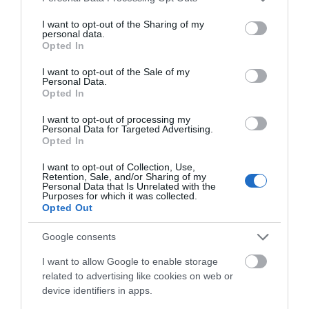
ξερά χόρτα
Εύβοια! Η Ιερά Μονή
services and may gather and store information including but
Οσίου Δαυΐδ έλαμψε
not limited to your visit or usage behaviour. You may click to
I want to opt-out of the Sharing of my
στη μεγάλη πανήγυρη
personal data.
grant or deny consent to Google and its third-party tags to
Αγανάκτηση σε χωριό της
της Μεταμορφώσεως
Opted In
Εύβοιας: Μένουν κάθε μέρα χωρίς
use your data for below specified purposes in below Google
νερό – Σοβαρή καταγγελία
consent section.
I want to opt-out of the Sale of my
Personal Data.
08.08.2026 | 18:20
Opted In
Αγροτικές ενισχύσεις: Ποιοι θα
I want to opt-out of processing my
λάβουν νωρίτερα τις
Personal Data for Targeted Advertising.
προκαταβολές
Opted In
08.08.2026 | 18:00
I want to opt-out of Collection, Use,
Εύβοια: Τέλος στις
Εύβοια: Η μαύρη
Retention, Sale, and/or Sharing of my
παράνομες χωματερές
Σε πελάγη ευτυχίας
επέτειος της
Personal Data that Is Unrelated with the
Purposes for which it was collected.
αντιδήμαρχος στην Εύβοια! Έγινε
– Έρχονται πρόστιμα
καταστροφικής
Opted Out
για τρίτη φορά παππούς!
χωρίς εξαιρέσεις
πυρκαγιάς – Το
χρονικό της τραγωδίας
08.08.2026 | 17:40
Google consents
Ευρυδίκη Βαλαβάνη: Οι
I want to allow Google to enable storage
οικογενειακές διακοπές στην
related to advertising like cookies on web or
Εύβοια! Δείτε σε ποια παραλία
device identifiers in apps.
08.08.2026 | 17:20