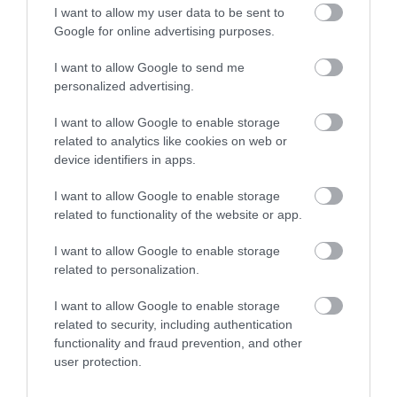
I want to allow my user data to be sent to
«Κόκκινος» συναγερμός στην
Google for online advertising purposes.
Εύβοια: Red Code αύριο Κυριακή –
Αυξημένη ετοιμότητα παντού
Εύβοια: Πότε θα γίνει ο
Κάνεις δεν ξεχνά τι
I want to allow Google to send me
καθιερωμένος έρανος
έζησε η Εύβοια πριν
08.08.2026 | 17:00
personalized advertising.
για το «Στιφάδο της
πέντε χρόνια
Παναγίας»
I want to allow Google to enable storage
Ρόδος: Έγραψαν 80χρονη για
κράνος!
related to analytics like cookies on web or
device identifiers in apps.
08.08.2026 | 16:40
I want to allow Google to enable storage
related to functionality of the website or app.
I want to allow Google to enable storage
related to personalization.
I want to allow Google to enable storage
related to security, including authentication
functionality and fraud prevention, and other
user protection.