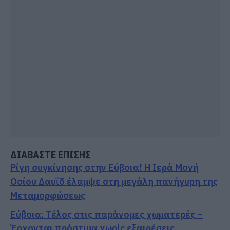
ΔΙΑΒΑΣΤΕ ΕΠΙΣΗΣ
Ρίγη συγκίνησης στην Εύβοια! Η Ιερά Μονή
Οσίου Δαυΐδ έλαμψε στη μεγάλη πανήγυρη της
Μεταμορφώσεως
Εύβοια: Τέλος στις παράνομες χωματερές –
Έρχονται πρόστιμα χωρίς εξαιρέσεις