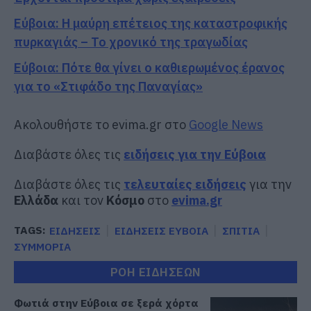
Εύβοια: Η μαύρη επέτειος της καταστροφικής
πυρκαγιάς – Το χρονικό της τραγωδίας
Εύβοια: Πότε θα γίνει ο καθιερωμένος έρανος
για το «Στιφάδο της Παναγίας»
Ακολουθήστε το evima.gr στο
Google News
Διαβάστε όλες τις
ειδήσεις για την Εύβοια
Διαβάστε όλες τις
τελευταίες ειδήσεις
για την
Ελλάδα
και τον
Κόσμο
στο
evima.gr
TAGS:
ΕΙΔΗΣΕΙΣ
ΕΙΔΗΣΕΙΣ ΕΥΒΟΙΑ
ΣΠΙΤΙΑ
ΣΥΜΜΟΡΙΑ
ΡΟΗ ΕΙΔΗΣΕΩΝ
Φωτιά στην Εύβοια σε ξερά χόρτα