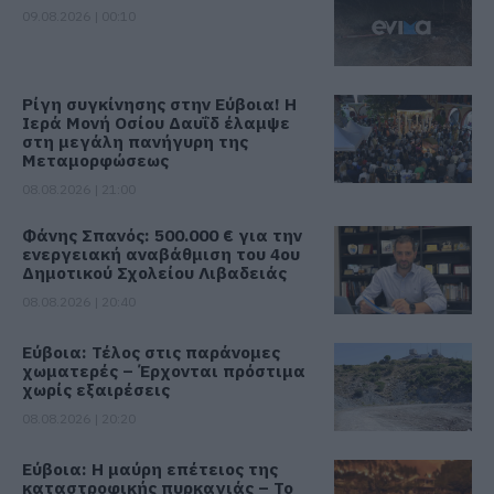
09.08.2026 | 00:10
Ρίγη συγκίνησης στην Εύβοια! Η
Ιερά Μονή Οσίου Δαυΐδ έλαμψε
στη μεγάλη πανήγυρη της
Μεταμορφώσεως
08.08.2026 | 21:00
Φάνης Σπανός: 500.000 € για την
ενεργειακή αναβάθμιση του 4ου
Δημοτικού Σχολείου Λιβαδειάς
08.08.2026 | 20:40
Εύβοια: Τέλος στις παράνομες
χωματερές – Έρχονται πρόστιμα
χωρίς εξαιρέσεις
08.08.2026 | 20:20
Εύβοια: Η μαύρη επέτειος της
καταστροφικής πυρκαγιάς – Το