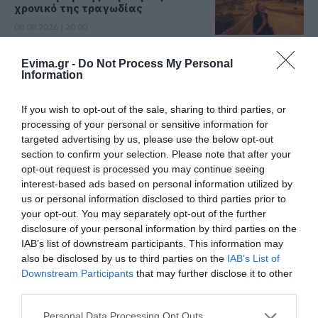
χρονικό της τραγωδίας
08.08.2026 | 20:00
Εύβοια: Πότε θα γίνει ο
Evima.gr -
Do Not Process My Personal
καθιερωμένος έρανος για το
Information
«Στιφάδο της Παναγίας»
08.08.2026 | 19:40
Όλες οι τελευταίες ειδήσεις
If you wish to opt-out of the sale, sharing to third parties, or
processing of your personal or sensitive information for
Ο Αλέξης Τσίπρας παρουσιάζει το
targeted advertising by us, please use the below opt-out
οικονομικό πρόγραμμα της ΕΛ.Α.Σ.
section to confirm your selection. Please note that after your
στη Θεσσαλονίκη
ΠΕΡΙΣΣΟΤΕΡΑ ΑΠΟ ΕΙΔΗΣΕΙΣ ΕΥΒΟΙΑ
opt-out request is processed you may continue seeing
08.08.2026 | 19:20
interest-based ads based on personal information utilized by
us or personal information disclosed to third parties prior to
Κάνεις δεν ξεχνά τι έζησε η
your opt-out. You may separately opt-out of the further
Εύβοια πριν πέντε χρόνια
disclosure of your personal information by third parties on the
08.08.2026 | 19:00
IAB’s list of downstream participants. This information may
also be disclosed by us to third parties on the
IAB’s List of
Downstream Participants
that may further disclose it to other
Σε δημοπρασία η μπάλα των
third parties.
ιστορικών γκολ του Μαραντόνα
Φωτιά στην Εύβοια σε
Ρίγη συγκίνησης στην
Please note that this website/app uses one or more Google
08.08.2026 | 18:40
Personal Data Processing Opt Outs