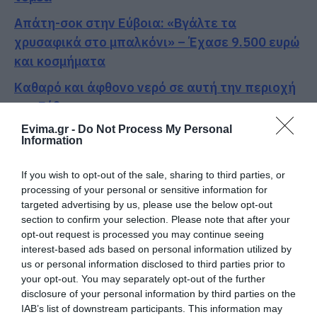
Απάτη-σοκ στην Εύβοια: «Βγάλτε τα
χρυσαφικά στο μπαλκόνι» – Έχασε 9.500 ευρώ
και κοσμήματα
Καθαρό και άφθονο νερό σε αυτή την περιοχή
της Εύβοιας
Evima.gr -
Do Not Process My Personal
Νύχτα τρόμου στην Εύβοια: Διέρρηξαν σπίτι
Information
95χρονης και προκάλεσαν σοβαρές ζημιές σε
ταβέρνα
If you wish to opt-out of the sale, sharing to third parties, or
processing of your personal or sensitive information for
targeted advertising by us, please use the below opt-out
Ακολουθήστε το evima.gr στο
Google News
section to confirm your selection. Please note that after your
opt-out request is processed you may continue seeing
Διαβάστε όλες τις
ειδήσεις για την Εύβοια
interest-based ads based on personal information utilized by
us or personal information disclosed to third parties prior to
Διαβάστε όλες τις
τελευταίες ειδήσεις
για την
your opt-out. You may separately opt-out of the further
Ελλάδα
και τον
Κόσμο
στο
evima.gr
disclosure of your personal information by third parties on the
IAB’s list of downstream participants. This information may
TAGS: