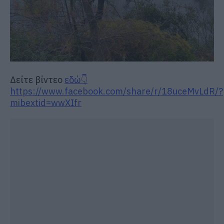
Δείτε βίντεο
εδώ👇
https://www.facebook.com/share/r/18uceMvLdR/?
mibextid=wwXIfr