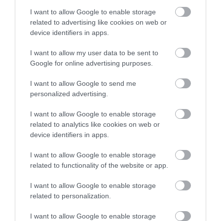
κάνει τετραπλή προσπέραση
I want to allow Google to enable storage
πάνω σε στροφή (βίντεο)
related to advertising like cookies on web or
05.08.2026 | 21:00
device identifiers in apps.
Φωτιά σε λεωφορείο στην Εύβοια
I want to allow my user data to be sent to
Google for online advertising purposes.
05.08.2026 | 20:39
I want to allow Google to send me
personalized advertising.
Η λειτουργία στα κλειδιά του
αυτοκινήτου που λίγοι οδηγοί
I want to allow Google to enable storage
γνωρίζουν και είναι πολύ χρήσιμη
related to analytics like cookies on web or
το καλοκαίρι
device identifiers in apps.
05.08.2026 | 20:20
Όλες οι τελευταίες ειδήσεις
I want to allow Google to enable storage
Καθαρό και άφθονο νερό σε αυτή
related to functionality of the website or app.
την περιοχή της Εύβοιας
ΠΕΡΙΣΣΟΤΕΡΑ ΑΠΟ ΕΙΔΗΣΕΙΣ ΕΥΒΟΙΑ
05.08.2026 | 20:00
I want to allow Google to enable storage
related to personalization.
Καραμπόλα τεσσάρων οχημάτων
I want to allow Google to enable storage