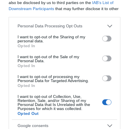
ΔΑΣΙΚΗ ΕΚΤΑΣΗ
ΕΙΔΗΣΕΙΣ ΕΥΒΟΙΑ
also be disclosed by us to third parties on the
IAB’s List of
ΕΥΒΟΙΑ
ΜΑΚΡΥΚΑΠΑ
ΝΕΑ
ΠΥΡΟΣΒΕΣΤΙΚΗ
Downstream Participants
that may further disclose it to other
ΦΩΤΙΑ
third parties.
ΡΟΗ ΕΙΔΗΣΕΩΝ
Please note that this website/app uses one or more Google
Personal Data Processing Opt Outs
services and may gather and store information including but
Ενισχύεται το ΕΚΑΒ Μαντουδίου
not limited to your visit or usage behaviour. You may click to
I want to opt-out of the Sharing of my
personal data.
με δύο ακόμη μόνιμους διασώστες
grant or deny consent to Google and its third-party tags to
Opted In
– Νέο ασθενοφόρο στον τομέα
use your data for below specified purposes in below Google
05.08.2026 | 22:00
consent section.
I want to opt-out of the Sale of my
Personal Data.
Opted In
Κοριτσάκι βρέθηκε μόνο στους
δρόμους – Χειροπέδες στον
I want to opt-out of processing my
25χρονο πατέρα του
Personal Data for Targeted Advertising.
05.08.2026 | 21:40
Opted In
I want to opt-out of Collection, Use,
Απάτη-σοκ στην Εύβοια: «Βγάλτε
Retention, Sale, and/or Sharing of my
τα χρυσαφικά στο μπαλκόνι» –
Personal Data that Is Unrelated with the
Έχασε 9.500 ευρώ και κοσμήματα
Purposes for which it was collected.
Opted Out
05.08.2026 | 21:20
Google consents
Σοκ σε επαρχιακό δρόμο: Οδηγός