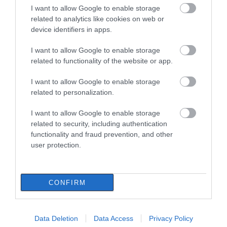
I want to allow Google to enable storage
Σίμος Κεδίκογλου: Η κίνηση του
related to analytics like cookies on web or
βουλευτή που «τρέλανε»
εθελοντές στην Εύβοια
device identifiers in apps.
07.08.2026 | 09:45
I want to allow Google to enable storage
related to functionality of the website or app.
Ιός Δυτικού Νείλου: 65 κρούσματα
στην Ελλάδα – Έξι νεκροί και 20
I want to allow Google to enable storage
ασθενείς σε νοσηλεία
Συναγερμός στην
Έκτακτη διακοπή
Εύβοια: Στιγμές
νερού τώρα στην
related to personalization.
07.08.2026 | 09:30
αγωνίας για ιστιοφόρο
παραλία Αυλίδας
με ξένους επιβάτες
I want to allow Google to enable storage
Υπό έλεγχο η φωτιά στην Σκύρο –
related to security, including authentication
Συνελήφθη μία 63χρονη γυναίκα
functionality and fraud prevention, and other
07.08.2026 | 09:15
user protection.
Εύβοια: Σε αυτό το γραφικό χωριό
μοίρασαν Κεσκέσι τη
CONFIRM
Μεταμόρφωση του Σωτήρος
07.08.2026 | 09:00
Η Κύμη στο επίκεντρο
Τι είναι οι
της γαστρονομίας –
γανωματήδες και γιατί
Data Deletion
Data Access
Privacy Policy
Σήμερα η μεγάλη
Ποιες περιοχές δεν θα έχουν
έφτασαν σε αυτό το