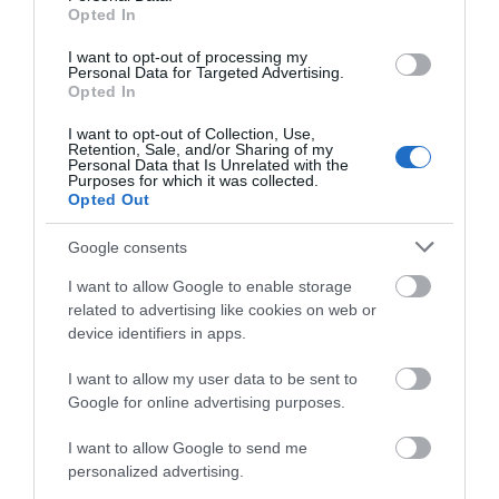
Opted In
Η Κύμη στο επίκεντρο της
γαστρονομίας – Σήμερα η μεγάλη
I want to opt-out of processing my
Personal Data for Targeted Advertising.
έναρξη!
Opted In
07.08.2026 | 10:45
I want to opt-out of Collection, Use,
Retention, Sale, and/or Sharing of my
Τι είναι οι γανωματήδες και γιατί
Personal Data that Is Unrelated with the
έφτασαν σε αυτό το χωριό της
Purposes for which it was collected.
Εύβοιας;
Opted Out
07.08.2026 | 10:30
Google consents
Συγκλονίζει μαρτυρία εθελοντή
I want to allow Google to enable storage
στην Εύβοια: Ετσι σώθηκε το
related to advertising like cookies on web or
Προκόπι από τη μεγάλη φωτιά
(vid)
device identifiers in apps.
07.08.2026 | 10:15
Όλες οι τελευταίες ειδήσεις
I want to allow my user data to be sent to
Google for online advertising purposes.
Είσαι διακοπές στην Εύβοια και
θες γεύσεις στα κάρβουνα; Έλα
στο «Παλιό Πιθάρι»!
I want to allow Google to send me
ΠΕΡΙΣΣΟΤΕΡΑ ΑΠΟ ΕΙΔΗΣΕΙΣ ΕΥΒΟΙΑ
personalized advertising.
07.08.2026 | 10:00