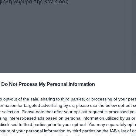
ψηλή γέφυρα της Χαλκίδας.
Λ
Η
ε
τ
δ
α
(
09
Α
τ
Ε
κ
-
Do Not Process My Personal Information
τ
09
to opt-out of the sale, sharing to third parties, or processing of your per
formation for targeted advertising by us, please use the below opt-out s
ες του evima η φωτιά εκδηλώθηκε σε ξερά
Σ
r selection. Please note that after your opt-out request is processed y
Π
γ
eing interest-based ads based on personal information utilized by us or
έ
disclosed to third parties prior to your opt-out. You may separately opt-
άμεις της Πυροσβεστικής υπηρεσίας.
losure of your personal information by third parties on the IAB’s list of
09