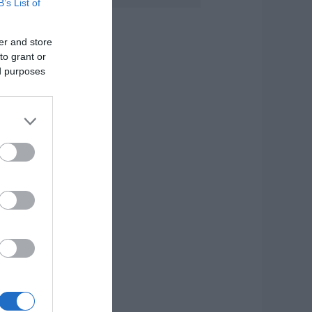
B’s List of
πορείς να
ροσπεράσεις
er and store
εριπολικό; Η
πάντηση που λίγοι
to grant or
δηγοί γνωρίζουν
ed purposes
.08.2026 | 18:40
ύβοια: Όλο το
ωριό ενώνεται για
ο «στιφάδο της
αναγίας» – Το
θιμο που
υνεχίζεται
.08.2026 | 18:20
ι χώρες με τους
ερισσότερους
λικιωμένους – Σε
οια θέση
ρίσκεται η Ελλάδα
.08.2026 | 18:00