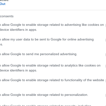
Χ
Out
π
τ
Ε
consents
έ
o allow Google to enable storage related to advertising like cookies on
09
evice identifiers in apps.
Τ
o allow my user data to be sent to Google for online advertising
κ
τ
s.
κ
α
to allow Google to send me personalized advertising.
ψ
09
o allow Google to enable storage related to analytics like cookies on
evice identifiers in apps.
Ε
Π
o allow Google to enable storage related to functionality of the website
η
ο
π
o allow Google to enable storage related to personalization.
09
o allow Google to enable storage related to security, including