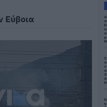
ν Εύβοια
Α
π
Ε
α
α
μ
Ν
09
Σ
ε
ε
α
Χ
Α
Ε
09
Ε
κ