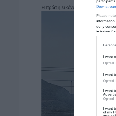
participants
Downstream 
Η πρώτη εικόνα
Please note
information 
deny consent
in below Go
Persona
I want t
Opted 
I want t
Opted 
I want 
Advertis
Opted 
I want t
of my P
was col