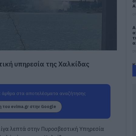
δ
Α
09
Α
α
τ
α
09
τική υπηρεσία της Χαλκίδας
Κ
α
Ε
β
τ
 άρθρα στα αποτελέσματα αναζήτησης
09
Σ
 του evima.gr στην Google
κ
1
σ
κ
 λίγα λεπτά στην Πυροσβεστική Υπηρεσία
09