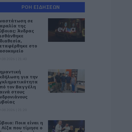
ΡΟΗ ΕΙΔΗΣΕΩΝ
ναστάτωση σε
αραλία της
ύβοιας: Άνδρας
ισθάνθηκε
διαθεσία,
εταφέρθηκε στο
οσοκομείο
.08.2026 | 21:40
ημαντική
κδήλωση για την
γκληματικότητα
πό τον Βαγγέλη
αινά στους
νδρονιάνους
υβοίας
.08.2026 | 21:20
ύβοια: Ποια είναι η
. Λίζα που τίμησε ο