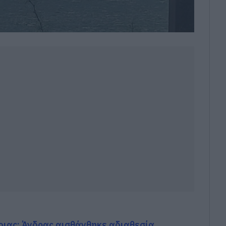
ιας: Άνδρας αισθάνθηκε αδιαθεσία,