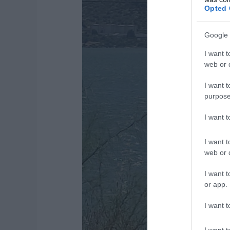
Opted 
Google 
I want t
web or d
I want t
purpose
I want 
I want t
web or d
I want t
or app.
I want t
I want t