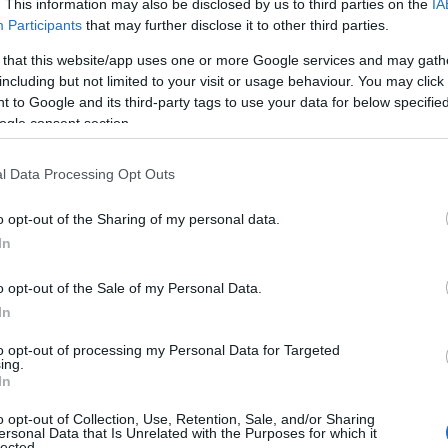
. This information may also be disclosed by us to third parties on the
IA
Participants
that may further disclose it to other third parties.
Μ
π
 that this website/app uses one or more Google services and may gath
π
α
including but not limited to your visit or usage behaviour. You may click 
ο
 to Google and its third-party tags to use your data for below specifi
ogle consent section.
09
Ε
l Data Processing Opt Outs
χ
τ
Π
o opt-out of the Sharing of my personal data.
έ
In
σ
09
o opt-out of the Sale of my Personal Data.
In
Ο
π
to opt-out of processing my Personal Data for Targeted
η
ing.
π
In
β
o opt-out of Collection, Use, Retention, Sale, and/or Sharing
09
ersonal Data that Is Unrelated with the Purposes for which it
lected.