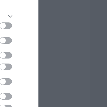
αμός με
ασίγνωστο
ραγουδιστή στην
ύβοια – Δείτε τι
γινε
.08.2026 | 17:40
έλος στις
αθυστερήσεις για
ις πινακίδες
υκλοφορίας – Τι
λλάζει με το νέο
ηφιακό σύστημα
.08.2026 | 17:20
ύβοια: Προσοχή!
ου απαγορεύεται
 κυκλοφορία
χημάτων και
εζών
.08.2026 | 17:00