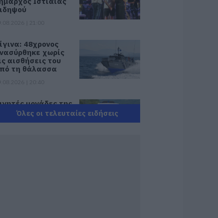
ήμαρχος Ιστιαίας
ιδηψού
.08.2026 | 21:00
ίγινα: 48χρονος
νασύρθηκε χωρίς
ις αισθήσεις του
πό τη θάλασσα
.08.2026 | 20:40
ινητές μονάδες της
στυνομίας στην
Όλες οι τελευταίες ειδήσεις
ύβοια: Που θα
ρίσκονται αυτή
ην εβδομάδα
.08.2026 | 20:20
κιάθος: 15χρονος
αταγγέλλει
7χρονο για
εξουαλική
ακοποίηση
.08.2026 | 20:00