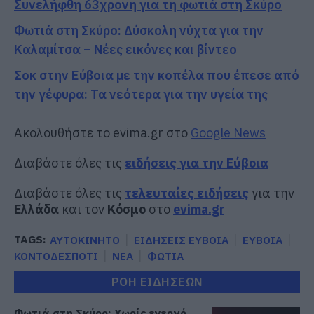
Συνελήφθη 63χρονη για τη φωτιά στη Σκύρο
Φωτιά στη Σκύρο: Δύσκολη νύχτα για την
Καλαμίτσα – Νέες εικόνες και βίντεο
Σοκ στην Εύβοια με την κοπέλα που έπεσε από
την γέφυρα: Τα νεότερα για την υγεία της
Ακολουθήστε το evima.gr στο
Google News
Διαβάστε όλες τις
ειδήσεις για την Εύβοια
Διαβάστε όλες τις
τελευταίες ειδήσεις
για την
Ελλάδα
και τον
Κόσμο
στο
evima.gr
TAGS:
ΑΥΤΟΚΙΝΗΤΟ
ΕΙΔΗΣΕΙΣ ΕΥΒΟΙΑ
ΕΥΒΟΙΑ
ΚΟΝΤΟΔΕΣΠΟΤΙ
ΝΕΑ
ΦΩΤΙΑ
ΡΟΗ ΕΙΔΗΣΕΩΝ
Φωτιά στη Σκύρο: Χωρίς ενεργό