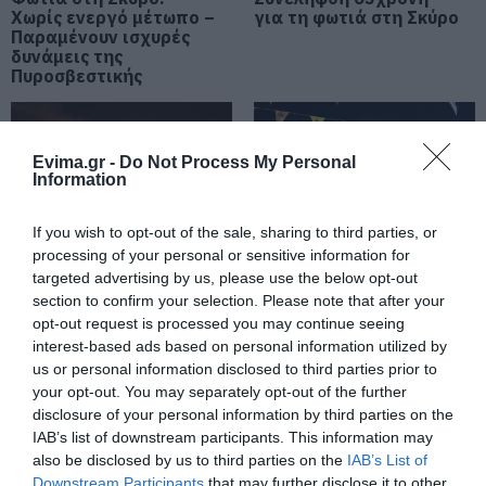
Χωρίς ενεργό μέτωπο –
για τη φωτιά στη Σκύρο
06.08.2026 | 20:40
Παραμένουν ισχυρές
δυνάμεις της
Ο λόγος που τηγανίζουμε ψάρια
Πυροσβεστικής
του Σωτήρος – Πως θα κάνετε το
τέλειο μαγείρεμα
06.08.2026 | 20:20
Evima.gr -
Do Not Process My Personal
Information
Θρήνος στην Εύβοια: Έφυγε από
τη ζωή ο 37χρονος που είχε
τροχαίο με αγριογούρουνο
If you wish to opt-out of the sale, sharing to third parties, or
processing of your personal or sensitive information for
06.08.2026 | 20:20
targeted advertising by us, please use the below opt-out
Φωτιά στη Σκύρο:
Εύβοια: Με κατάνυξη
section to confirm your selection. Please note that after your
Δύσκολη νύχτα για την
Νέο σοβαρό τροχαίο στην Εύβοια:
και πλήθος κόσμου η
Τούμπαρε αυτοκίνητο
Καλαμίτσα – Νέες
μεγάλη γιορτή στους
opt-out request is processed you may continue seeing
εικόνες και βίντεο
Ωρεούς – Παρών ο
interest-based ads based on personal information utilized by
06.08.2026 | 20:00
Θανάσης Ζεμπίλης
us or personal information disclosed to third parties prior to
your opt-out. You may separately opt-out of the further
disclosure of your personal information by third parties on the
Έσπασαν πιάτα στο κεφάλι του
Αταμάν – Βίντεο από τη Σύμη
IAB’s list of downstream participants. This information may
also be disclosed by us to third parties on the
IAB’s List of
06.08.2026 | 19:40
Downstream Participants
that may further disclose it to other