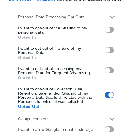
third parties.
Φωτιά στη Σκύρο: Συνεχίζει να
Please note that this website/app uses one or more Google
Personal Data Processing Opt Outs
καίει στο Νησί, συγκλονιστική
services and may gather and store information including but
μαρτυρία – Νέες εικόνες και
Σοκ στην Εύβοια με την
Νεότερα για τη Φωτιά
βίντεο
not limited to your visit or usage behaviour. You may click to
I want to opt-out of the Sharing of my
κοπέλα που έπεσε από
στη Σκύρο: Κινδύνευσε
personal data.
την γέφυρα: Τα
κτηνοτροφική μονάδα
grant or deny consent to Google and its third-party tags to
06.08.2026 | 19:40
Opted In
νεότερα για την υγεία
– Νέο βίντεο
use your data for below specified purposes in below Google
της
consent section.
Ξεκινάει τεράστιο έργο αξίας
I want to opt-out of the Sale of my
Personal Data.
2.425.000€ στην Εύβοια – Δείτε
Opted In
πού
06.08.2026 | 19:20
I want to opt-out of processing my
Personal Data for Targeted Advertising.
Opted In
I want to opt-out of Collection, Use,
Retention, Sale, and/or Sharing of my
Personal Data that Is Unrelated with the
Purposes for which it was collected.
Opted Out
Google consents
I want to allow Google to enable storage