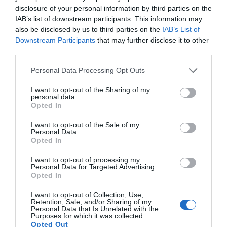
Πώς θα πληρωθούν όσοι
disclosure of your personal information by third parties on the
δουλέψουν στις 15 Αυγούστου
IAB’s list of downstream participants. This information may
07.08.2026 | 12:30
also be disclosed by us to third parties on the
IAB’s List of
Downstream Participants
that may further disclose it to other
Όλες οι τελευταίες ειδήσεις
third parties.
Τροχαίο με αυτοκίνητο μεγάλου
δήμου στην Εύβοια
Please note that this website/app uses one or more Google
Personal Data Processing Opt Outs
services and may gather and store information including but
07.08.2026 | 12:15
ΠΕΡΙΣΣΟΤΕΡΑ ΑΠΟ ΕΙΔΗΣΕΙΣ ΕΥΒΟΙΑ
not limited to your visit or usage behaviour. You may click to
I want to opt-out of the Sharing of my
personal data.
grant or deny consent to Google and its third-party tags to
Opted In
use your data for below specified purposes in below Google
Αυτές είναι οι επικίνδυνες
εβδομάδες του ελληνικού
consent section.
I want to opt-out of the Sale of my
καλοκαιριού για φωτιές
Personal Data.
Opted In
07.08.2026 | 12:00
I want to opt-out of processing my
Χωρίς νερό τώρα περιοχές της
Personal Data for Targeted Advertising.
Χαλκίδας
Opted In
07.08.2026 | 11:45
Μεγάλο πανηγύρι
Το evima.gr
I want to opt-out of Collection, Use,
απόψε με την Χαρά
Αποκαλύπτει: Τρία
Retention, Sale, and/or Sharing of my
Βέρρα στην Εύβοια – Η
πυροσβεστικά
Personal Data that Is Unrelated with the
Purposes for which it was collected.
περιοχή
οχήματα έφτασαν στην
Δελφίνια κολυμπούν δίπλα σε
Opted Out