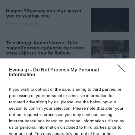
Νεκρός 75χρονος που είχε φύγει
για το χωράφι του
07.08.2026 | 13:30
Το evima.gr Αποκαλύπτει: Τρία
πυροσβεστικά οχήματα έφτασαν
στην Εύβοια! Που θα δοθούν
07.08.2026 | 13:05
Evima.gr -
Do Not Process My Personal
Συντάξεις: Ποιοι θα πάρουν
Information
αύξηση το 2027 – Τα ποσά
07.08.2026 | 13:00
If you wish to opt-out of the sale, sharing to third parties, or
processing of your personal or sensitive information for
targeted advertising by us, please use the below opt-out
Σκύρος: Στάχτη πάνω από 1.000
section to confirm your selection. Please note that after your
στρέμματα στο Νησί – Νέες
opt-out request is processed you may continue seeing
εικόνες
interest-based ads based on personal information utilized by
07.08.2026 | 12:45
us or personal information disclosed to third parties prior to
your opt-out. You may separately opt-out of the further