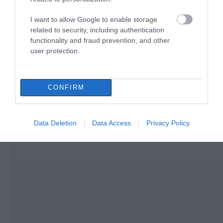
αγωνίας για ιστιοφόρο
07.08.2026 | 10:30
με ξένους επιβάτες
I want to allow Google to enable storage
related to security, including authentication
Συγκλονίζει μαρτυρία εθελοντή
functionality and fraud prevention, and other
στην Εύβοια: Ετσι σώθηκε το
Προκόπι από τη μεγάλη φωτιά
user protection.
(vid)
07.08.2026 | 10:15
CONFIRM
Data Deletion
Data Access
Privacy Policy