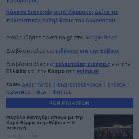
προορισμός!
Κάνετε διακοπές στην Κάρυστο; Δείτε τις
πολιτιστικές εκδηλώσεις του Αυγούστου
Ακολουθήστε το evima.gr στο
Google News
Διαβάστε όλες τις
ειδήσεις για την Εύβοια
Διαβάστε όλες τις
τελευταίες ειδήσεις
για την
Ελλάδα
και τον
Κόσμο
στο
evima.gr
TAGS:
ΔΑΣΕΡΓΑΤΕΣ
ΕΙΔΗΣΕΙΣΒΕΥΩΟΙΑ
ΕΥΒΟΙΑ
ΚΕΡΑΥΝΟΣ
ΝΕΑ
ΦΩΤΙΕΣ
ΡΟΗ ΕΙΔΗΣΕΩΝ
Μεγάλο πανηγύρι απόψε με την
Χαρά Βέρρα στην Εύβοια – Η
περιοχή
07.08.2026 | 13:45