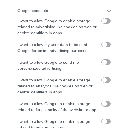
Εύβοια! Που θα δοθούν
σκάφος τουριστών – Δείτε βίντεο
07.08.2026 | 11:30
Google consents
I want to allow Google to enable storage
Συναγερμός στην Εύβοια: Στιγμές
related to advertising like cookies on web or
αγωνίας για ιστιοφόρο με ξένους
device identifiers in apps.
επιβάτες
07.08.2026 | 11:15
I want to allow my user data to be sent to
Google for online advertising purposes.
Σκύρος: Στάχτη πάνω
Τροχαίο με αυτοκίνητο
Έκτακτη διακοπή νερού τώρα
από 1.000 στρέμματα
μεγάλου δήμου στην
στην παραλία Αυλίδας
I want to allow Google to send me
στο Νησί – Νέες εικόνες
Εύβοια
personalized advertising.
07.08.2026 | 11:00
I want to allow Google to enable storage
related to analytics like cookies on web or
Η Κύμη στο επίκεντρο της
γαστρονομίας – Σήμερα η μεγάλη
device identifiers in apps.
έναρξη!
I want to allow Google to enable storage
07.08.2026 | 10:45
related to functionality of the website or app.
Τι είναι οι γανωματήδες και γιατί
Χωρίς νερό τώρα
Συναγερμός στην
I want to allow Google to enable storage
έφτασαν σε αυτό το χωριό της
περιοχές της Χαλκίδας
Εύβοια: Στιγμές
Εύβοιας;
related to personalization.