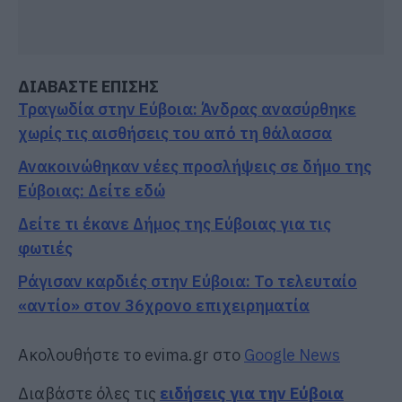
ΔΙΑΒΑΣΤΕ ΕΠΙΣΗΣ
Τραγωδία στην Εύβοια: Άνδρας ανασύρθηκε
χωρίς τις αισθήσεις του από τη θάλασσα
Ανακοινώθηκαν νέες προσλήψεις σε δήμο της
Εύβοιας: Δείτε εδώ
Δείτε τι έκανε Δήμος της Εύβοιας για τις
φωτιές
Ράγισαν καρδιές στην Εύβοια: Το τελευταίο
«αντίο» στον 36χρονο επιχειρηματία
Ακολουθήστε το evima.gr στο
Google News
Διαβάστε όλες τις
ειδήσεις για την Εύβοια