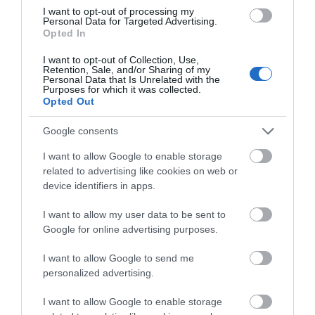
Δείτε τι έκανε Δήμος
Ράγισαν καρδιές στην
I want to opt-out of processing my
της Εύβοιας για τις
Εύβοια: Το τελευταίο
Εύβοια: Αυτός είναι ο 36χρονος
Personal Data for Targeted Advertising.
φωτιές
«αντίο» στον 36χρονο
επιχειρηματίας πού έχασε την
Opted In
επιχειρηματία
ζωή του
I want to opt-out of Collection, Use,
07.08.2026 | 17:20
Retention, Sale, and/or Sharing of my
Personal Data that Is Unrelated with the
Purposes for which it was collected.
Οδηγός λεωφορείου υπέστη
Opted Out
καρδιακό επεισόδιο ενώ οδηγούσε
07.08.2026 | 17:00
Google consents
I want to allow Google to enable storage
Αυγουστιάτικη απόβαση στην
related to advertising like cookies on web or
Αυτός ο δήμος της
Βαρύ πένθος για τον
Εύβοια – «Κόκκινο» πριν από την
device identifiers in apps.
Εύβοιας πάει στα
εκπαιδευτικό από την
Υψηλή Γέφυρα Χαλκίδας
δικαστήρια για τις
Εύβοια που έφυγε από
07.08.2026 | 16:45
ανεμογεννήτριες
τη ζωή
I want to allow my user data to be sent to
Google for online advertising purposes.
Άνδρας απειλούσε να πέσει από
το μπαλκόνι
I want to allow Google to send me
personalized advertising.
07.08.2026 | 16:30
I want to allow Google to enable storage