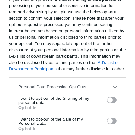
processing of your personal or sensitive information for
targeted advertising by us, please use the below opt-out
Αυτός ο δήμος της Εύβοιας πάει
section to confirm your selection. Please note that after your
στα δικαστήρια για τις
opt-out request is processed you may continue seeing
ανεμογεννήτριες
interest-based ads based on personal information utilized by
07.08.2026 | 18:40
us or personal information disclosed to third parties prior to
your opt-out. You may separately opt-out of the further
Τραγική κατάληξη είχε η
disclosure of your personal information by third parties on the
θαλάσσια εκδρομή για 57χρονο
IAB’s list of downstream participants. This information may
τουρίστα
Τραγωδία στην Εύβοια:
Ανακοινώθηκαν νέες
also be disclosed by us to third parties on the
IAB’s List of
07.08.2026 | 18:20
Άνδρας ανασύρθηκε
προσλήψεις σε δήμο
Downstream Participants
that may further disclose it to other
χωρίς τις αισθήσεις του
της Εύβοιας: Δείτε εδώ
third parties.
από τη θάλασσα
Βαρύ πένθος για τον εκπαιδευτικό
από την Εύβοια που έφυγε από τη
Please note that this website/app uses one or more Google
Personal Data Processing Opt Outs
ζωή
services and may gather and store information including but
07.08.2026 | 18:00
not limited to your visit or usage behaviour. You may click to
I want to opt-out of the Sharing of my
personal data.
grant or deny consent to Google and its third-party tags to
Opted In
Αυτοψία στα καμένα: 37 σπίτια
use your data for below specified purposes in below Google
κρίθηκαν κατεδαφιστέα στο
consent section.
I want to opt-out of the Sale of my
Πόρτο Γερμενό
Personal Data.
Opted In
07.08.2026 | 17:40