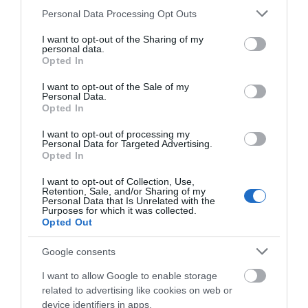
Please note that this website/app uses one or more Google
Personal Data Processing Opt Outs
Στο κόκκινο σήμερα Εύβοια και
services and may gather and store information including but
Σκύρος για κίνδυνο φωτιάς – Τι
απαγορεύεται
not limited to your visit or usage behaviour. You may click to
I want to opt-out of the Sharing of my
personal data.
grant or deny consent to Google and its third-party tags to
10.08.2026 | 08:00
Opted In
use your data for below specified purposes in below Google
consent section.
I want to opt-out of the Sale of my
Αναστάτωση σε παραλία της
Personal Data.
Εύβοιας: Άνδρας αισθάνθηκε
Opted In
αδιαθεσία, μεταφέρθηκε στο
Έκτακτη διακοπή
Μεγάλο βήμα για την
Νοσοκομείο
νερού στους Ωρεούς
υγεία στη Βόρεια
I want to opt-out of processing my
09.08.2026 | 21:40
Personal Data for Targeted Advertising.
Ευβοίας
Εύβοια
Opted In
Σημαντική εκδήλωση για την
I want to opt-out of Collection, Use,
εγκληματικότητα από τον
Retention, Sale, and/or Sharing of my
Βαγγέλη Χαινά στους
Personal Data that Is Unrelated with the
Ανδρονιάνους Ευβοίας
Purposes for which it was collected.
Opted Out
09.08.2026 | 21:20
Google consents
I want to allow Google to enable storage
related to advertising like cookies on web or
device identifiers in apps.