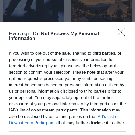
Εορτολόγιο: Ποιοι γιορτάζουν
σήμερα, Δευτέρα 10 Αυγούστου
10.08.2026 | 09:20
Σοβαρή καταγγελία
Αύγουστος στην
Evima.gr -
Do Not Process My Personal
στη Χαλκίδα: Άγριος
Εύβοια: Τι θα γίνει
Information
ξυλοδαρμός στον
αύριο στα σοκάκια
κόμβο των ΚΤΕΛ – Τι
αυτού χωριού
Εύβοια: Που έχει διακοπή
συνέβη
ρεύματος σήμερα Δευτέρα 10
If you wish to opt-out of the sale, sharing to third parties, or
Αυγούστου
processing of your personal or sensitive information for
10.08.2026 | 09:00
targeted advertising by us, please use the below opt-out
section to confirm your selection. Please note that after your
Μεγάλη φωτιά στον Κουβαρά
opt-out request is processed you may continue seeing
Αττικής: Ήχησε το 112, καίει
interest-based ads based on personal information utilized by
κοντά σε σπίτια
us or personal information disclosed to third parties prior to
10.08.2026 | 08:40
your opt-out. You may separately opt-out of the further
disclosure of your personal information by third parties on the
Η Λίμνη Ευβοίας
Χαλκίδα: Γιατί
Καιρός: Επιμένουν και σήμερα τα
IAB’s list of downstream participants. This information may
γίνεται σημείο
φωτίστηκε στα μωβ-
μποφόρ και η ζέστη στην Εύβοια
also be disclosed by us to third parties on the
IAB’s List of
συνάντησης των
ροζ το δημαρχείο στην
Downstream Participants
that may further disclose it to other
10.08.2026 | 08:20
γεύσεων της Στερεάς
παραλία
third parties.
Ελλάδας