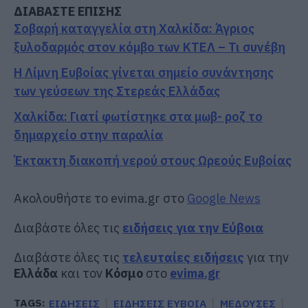
ΔΙΑΒΑΣΤΕ ΕΠΙΣΗΣ
Σοβαρή καταγγελία στη Χαλκίδα: Άγριος
ξυλοδαρμός στον κόμβο των ΚΤΕΛ – Τι συνέβη
Η Λίμνη Ευβοίας γίνεται σημείο συνάντησης
των γεύσεων της Στερεάς Ελλάδας
Χαλκίδα: Γιατί φωτίστηκε στα μωβ- ροζ το
δημαρχείο στην παραλία
Έκτακτη διακοπή νερού στους Ωρεούς Ευβοίας
Ακολουθήστε το evima.gr στο
Google News
Διαβάστε όλες τις
ειδήσεις για την Εύβοια
Διαβάστε όλες τις
τελευταίες ειδήσεις
για την
Ελλάδα
και τον
Κόσμο
στο
evima.gr
TAGS:
ΕΙΔΗΣΕΙΣ
ΕΙΔΗΣΕΙΣ ΕΥΒΟΙΑ
ΜΕΔΟΥΣΕΣ