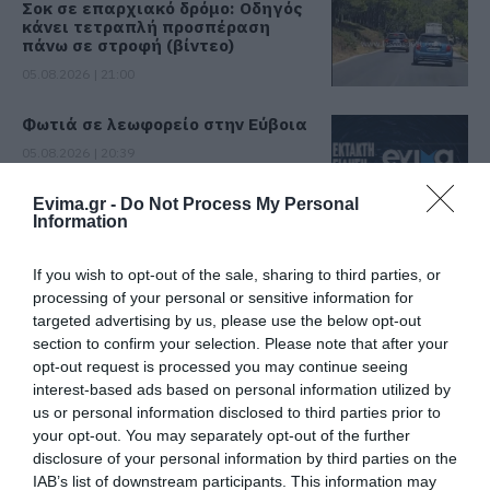
Σοκ σε επαρχιακό δρόμο: Οδηγός
κάνει τετραπλή προσπέραση
πάνω σε στροφή (βίντεο)
05.08.2026 | 21:00
Φωτιά σε λεωφορείο στην Εύβοια
05.08.2026 | 20:39
Evima.gr -
Do Not Process My Personal
Information
Η λειτουργία στα κλειδιά του
αυτοκινήτου που λίγοι οδηγοί
γνωρίζουν και είναι πολύ χρήσιμη
If you wish to opt-out of the sale, sharing to third parties, or
το καλοκαίρι
processing of your personal or sensitive information for
targeted advertising by us, please use the below opt-out
05.08.2026 | 20:20
Όλες οι τελευταίες ειδήσεις
section to confirm your selection. Please note that after your
opt-out request is processed you may continue seeing
Καθαρό και άφθονο νερό σε αυτή
την περιοχή της Εύβοιας
interest-based ads based on personal information utilized by
ΠΕΡΙΣΣΟΤΕΡΑ ΑΠΟ ΕΙΔΗΣΕΙΣ ΕΥΒΟΙΑ
us or personal information disclosed to third parties prior to
05.08.2026 | 20:00
your opt-out. You may separately opt-out of the further
disclosure of your personal information by third parties on the
IAB’s list of downstream participants. This information may
Καραμπόλα τεσσάρων οχημάτων