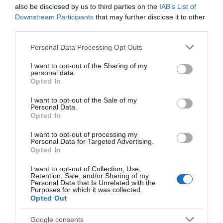
προκάλεσε αναστάτωση στην
also be disclosed by us to third parties on the
IAB’s List of
κυκλοφορία
Downstream Participants
that may further disclose it to other
third parties.
05.08.2026 | 19:40
Please note that this website/app uses one or more Google
Personal Data Processing Opt Outs
Νύχτα τρόμου στην Εύβοια:
services and may gather and store information including but
Διέρρηξαν σπίτι 95χρονης και
not limited to your visit or usage behaviour. You may click to
I want to opt-out of the Sharing of my
προκάλεσαν σοβαρές ζημιές σε
Ενισχύεται το ΕΚΑΒ
Απάτη-σοκ στην
personal data.
ταβέρνα
Μαντουδίου με δύο
Εύβοια: «Βγάλτε τα
grant or deny consent to Google and its third-party tags to
Opted In
ακόμη μόνιμους
χρυσαφικά στο
use your data for below specified purposes in below Google
05.08.2026 | 19:20
διασώστες – Νέο
μπαλκόνι» – Έχασε
consent section.
I want to opt-out of the Sale of my
ασθενοφόρο στον
9.500 ευρώ και
Personal Data.
Ο απόλυτος οδηγός για να ζήσεις
τομέα
κοσμήματα
Opted In
τη Σαντορίνη από τη θάλασσα
05.08.2026 | 19:00
I want to opt-out of processing my
Personal Data for Targeted Advertising.
Opted In
Κρίσιμες ώρες για άνδρα που
I want to opt-out of Collection, Use,
τραυματίστηκε σε τροχαίο στην
Retention, Sale, and/or Sharing of my
Εύβοια
Personal Data that Is Unrelated with the
Purposes for which it was collected.
05.08.2026 | 18:40
Opted Out
Φωτιά σε λεωφορείο
Καθαρό και άφθονο
Τρόμος σε πτήση της Air India: Το
στην Εύβοια
νερό σε αυτή την
Google consents