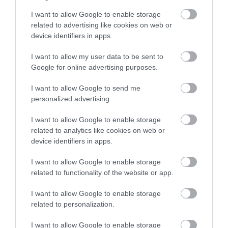
αεροσκάφος έχασε απότομα ύψος
περιοχή της Εύβοιας
– 17 τραυματίες
I want to allow Google to enable storage
05.08.2026 | 18:20
related to advertising like cookies on web or
device identifiers in apps.
Μεγάλη προσοχή στην Εύβοια:
Νέα τηλεφωνική απάτη
I want to allow my user data to be sent to
Google for online advertising purposes.
05.08.2026 | 18:00
I want to allow Google to send me
personalized advertising.
Μύκονος: Έψαχναν τσάντα και
Νύχτα τρόμου στην
Κρίσιμες ώρες για
Rolex αξίας 75.000 ευρώ – Η
Εύβοια: Διέρρηξαν
άνδρα που
ανακάλυψη κάτω από τα βράχια
σπίτι 95χρονης και
τραυματίστηκε σε
I want to allow Google to enable storage
προκάλεσαν σοβαρές
τροχαίο στην Εύβοια
related to analytics like cookies on web or
05.08.2026 | 17:40
ζημιές σε ταβέρνα
device identifiers in apps.
Τρόμος στην Εύβοια: Δύο
άγνωστοι εισέβαλαν σε σπίτι
I want to allow Google to enable storage
μέσα στη νύχτα – Δείτε τι
related to functionality of the website or app.
άρπαξαν
I want to allow Google to enable storage
05.08.2026 | 17:20
related to personalization.
I want to allow Google to enable storage