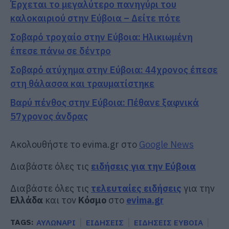
Έρχεται το μεγαλύτερο πανηγύρι του
καλοκαιριού στην Εύβοια – Δείτε πότε
Σοβαρό τροχαίο στην Εύβοια: Ηλικιωμένη
έπεσε πάνω σε δέντρο
Σοβαρό ατύχημα στην Εύβοια: 44χρονος έπεσε
στη θάλασσα και τραυματίστηκε
Βαρύ πένθος στην Εύβοια: Πέθανε ξαφνικά
57χρονος άνδρας
Ακολουθήστε το evima.gr στο
Google News
Διαβάστε όλες τις
ειδήσεις για την Εύβοια
Διαβάστε όλες τις
τελευταίες ειδήσεις
για την
Ελλάδα
και τον
Κόσμο
στο
evima.gr
TAGS:
ΑΥΛΩΝΑΡΙ
ΕΙΔΗΣΕΙΣ
ΕΙΔΗΣΕΙΣ ΕΥΒΟΙΑ