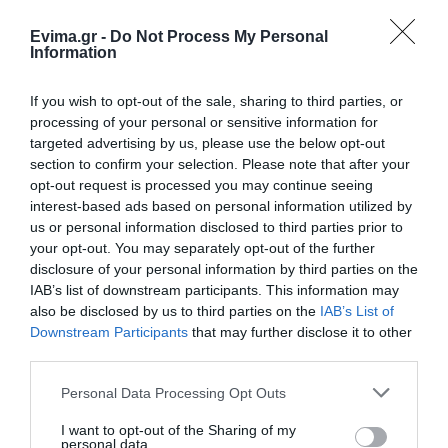
Evima.gr -
Do Not Process My Personal
Έξοδος Αυγούστου: Οι Αθηναίοι
Information
«ψηφίζουν» Εύβοια για τις
διακοπές τους!
If you wish to opt-out of the sale, sharing to third parties, or
08.08.2026 | 13:40
processing of your personal or sensitive information for
Όλες οι τελευταίες ειδήσεις
targeted advertising by us, please use the below opt-out
Μεταφορές χρημάτων: Σε ποιες
section to confirm your selection. Please note that after your
περιπτώσεις η ΑΑΔΕ επιβάλλει
φόρο από 10% έως 40%
opt-out request is processed you may continue seeing
ΠΕΡΙΣΣΟΤΕΡΑ ΑΠΟ ΕΙΔΗΣΕΙΣ ΕΥΒΟΙΑ
interest-based ads based on personal information utilized by
08.08.2026 | 13:20
us or personal information disclosed to third parties prior to
your opt-out. You may separately opt-out of the further
Εικόνες σοκ σε κοιμητήριο της
disclosure of your personal information by third parties on the
Εύβοιας: Δείτε τι έκαναν
IAB’s list of downstream participants. This information may
08.08.2026 | 13:00
also be disclosed by us to third parties on the
IAB’s List of
Downstream Participants
that may further disclose it to other
third parties.
Α. Ο. Χαλκίς: Πρώτο φιλικό σήμερα
για νέα αγωνιστική περίοδο – Η
Please note that this website/app uses one or more Google
Personal Data Processing Opt Outs
ώρα
services and may gather and store information including but
Μεγάλη προσοχή στην
Σήμερα το μεγαλύτερο
08.08.2026 | 12:40
Εύβοια: Σπείρα ανοίγει
πανηγύρι του
not limited to your visit or usage behaviour. You may click to
I want to opt-out of the Sharing of my
personal data.