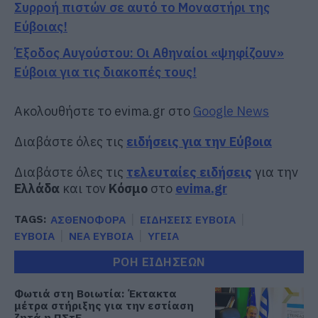
Συρροή πιστών σε αυτό το Μοναστήρι της
Εύβοιας!
Έξοδος Αυγούστου: Οι Αθηναίοι «ψηφίζουν»
Εύβοια για τις διακοπές τους!
Ακολουθήστε το evima.gr στο
Google News
Διαβάστε όλες τις
ειδήσεις για την Εύβοια
Διαβάστε όλες τις
τελευταίες ειδήσεις
για την
Ελλάδα
και τον
Κόσμο
στο
evima.gr
TAGS:
ΑΣΘΕΝΟΦΟΡΑ
ΕΙΔΗΣΕΙΣ ΕΥΒΟΙΑ
ΕΥΒΟΙΑ
ΝΕΑ ΕΥΒΟΙΑ
ΥΓΕΙΑ
ΡΟΗ ΕΙΔΗΣΕΩΝ
Φωτιά στη Βοιωτία: Έκτακτα
μέτρα στήριξης για την εστίαση
ζητά η ΠΣτΕ