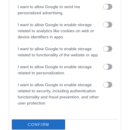
Εικόνες σοκ σε
Α. Ο. Χαλκίς: Πρώτο
εξέδωσε ανακοίνωση για το
I want to allow Google to send me
κοιμητήριο της
φιλικό σήμερα για νέα
βουλευτή Σίμο Κεδίκογλου- Τι
personalized advertising.
Εύβοιας: Δείτε τι
αγωνιστική περίοδο –
αναφέρει
έκαναν
Η ώρα
08.08.2026 | 11:00
I want to allow Google to enable storage
related to analytics like cookies on web or
Εύβοια: «Πλιάτσικο» σε έργο
device identifiers in apps.
ανάπλασης παραλίας – Η
καταγγελία που προκαλεί
αντιδράσεις
I want to allow Google to enable storage
related to functionality of the website or app.
08.08.2026 | 10:20
I want to allow Google to enable storage
related to personalization.
I want to allow Google to enable storage
related to security, including authentication
functionality and fraud prevention, and other
user protection.
CONFIRM