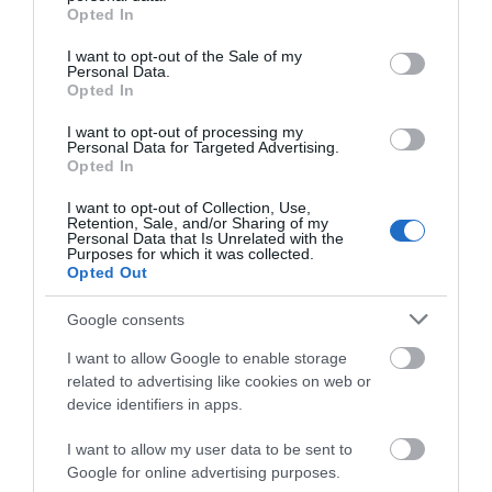
επιχειρήσεις
καλοκαιριού στην
grant or deny consent to Google and its third-party tags to
Opted In
Εύβοια
Τι γίνεται με τις τσούχτρες στην
use your data for below specified purposes in below Google
Εύβοια;
consent section.
I want to opt-out of the Sale of my
Personal Data.
08.08.2026 | 12:20
Opted In
I want to opt-out of processing my
Καύσωνας και πολλά μποφόρ
Personal Data for Targeted Advertising.
αύριο στην Εύβοια! Συνεδρίασε η
Opted In
επιτροπή εκτίμησης κινδύνου
I want to opt-out of Collection, Use,
08.08.2026 | 12:00
Retention, Sale, and/or Sharing of my
Συρροή πιστών σε αυτό
Έξοδος Αυγούστου: Οι
Personal Data that Is Unrelated with the
το Μοναστήρι της
Αθηναίοι «ψηφίζουν»
Purposes for which it was collected.
Εύβοια: Οι ισχυροί άνεμοι
Εύβοιας!
Εύβοια για τις
Opted Out
έσπασαν μεγάλο πεύκο σε αυλή
διακοπές τους!
εκκλησίας
Google consents
08.08.2026 | 11:40
I want to allow Google to enable storage
Εύβοια: Αποκαταστάθηκε το
related to advertising like cookies on web or
ίντερνετ στον Οξύλιθο μετά από
device identifiers in apps.
επέμβαση της CP COMPANY Ε.Ε.
08.08.2026 | 11:20
I want to allow my user data to be sent to
Google for online advertising purposes.
Αθλητικό σωματείο της Εύβοιας