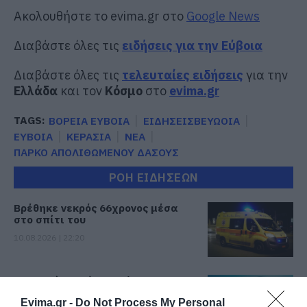
Ακολουθήστε το evima.gr στο
Google News
Διαβάστε όλες τις
ειδήσεις για την Εύβοια
Διαβάστε όλες τις
τελευταίες ειδήσεις
για την
Ελλάδα
και τον
Κόσμο
στο
evima.gr
TAGS:
ΒΟΡΕΙΑ ΕΥΒΟΙΑ
ΕΙΔΗΣΕΙΣΒΕΥΩΟΙΑ
ΕΥΒΟΙΑ
ΚΕΡΑΣΙΑ
ΝΕΑ
ΠΑΡΚΟ ΑΠΟΛΙΘΩΜΕΝΟΥ ΔΑΣΟΥΣ
ΡΟΗ ΕΙΔΗΣΕΩΝ
Βρέθηκε νεκρός 66χρονος μέσα
στο σπίτι του
10.08.2026 | 22:20
Διακοπή νερού στη Λάμψακο
Ευβοίας
Evima.gr -
Do Not Process My Personal