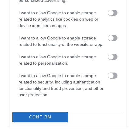
personalized advertising.
Ταξίδι με αυτοκίνητο τον
Αύγουστο: Οι κάμερες και τα
I want to allow Google to enable storage
ραντάρ που καταγράφουν τις
related to analytics like cookies on web or
παραβάσεις
Αυτό το πανηγύρι της
Έκτακτη διακοπή
device identifiers in apps.
10.08.2026 | 19:20
Εύβοιας «βούλιαξε»
νερού τώρα σε χωριό
από κόσμο – Δείτε
της Εύβοιας
I want to allow Google to enable storage
εικόνες
Έκτακτη ανακοίνωση για τα
related to functionality of the website or app.
σκουπίδια στη Εύβοια – Δείτε
ποιο χωριό αφορά
I want to allow Google to enable storage
10.08.2026 | 19:00
related to personalization.
Τα 8 αριστουργήματα της
I want to allow Google to enable storage
επιστημονικής φαντασίας που
related to security, including authentication
πρέπει να διαβάσεις τον
functionality and fraud prevention, and other
Αύγουστο
user protection.
10.08.2026 | 18:40
Φωτιά στη Χαλκίδα – Τι
Συναγερμός στην
λέει στο evima ο
Πυροσβεστική μετά
Σοβαρό περιστατικό σε λιμάνι της
αντιδήμαρχος
από κλήσεις για δύο
Εύβοιας με 37χρονο άνδρα
Πολιτικής Προστασίας-
φωτιές τώρα στην
CONFIRM
Νέες φωτογραφίες
Εύβοια
10.08.2026 | 18:20