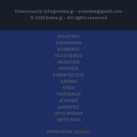
Επικοινωνία:
info@evima.gr
-
eviavima@gmail.com
© 2026 Evima.gr - All rights reserved
ΠΟΛΙΤΙΚΗ
ΟΙΚΟΝΟΜΙΑ
ΚΟΙΝΩΝΙΑ
ΠΟΛΙΤΙΣΜΟΣ
ΑΘΛΗΤΙΚΑ
ΑΠΟΨΕΙΣ
ΣΥΝΕΝΤΕΥΞΕΙΣ
ΔΙΕΘΝΗ
ΥΓΕΙΑ
ΤΟΥΡΙΣΜΟΣ
ΑΓΓΕΛΙΕΣ
ΔΙΑΚΟΠΕΣ
ΟΡΟΙ ΧΡΗΣΗΣ
ΤΑΥΤΟΤΗΤΑ
PRODUCED BY
WHISKEY