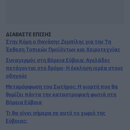
ΔΙΑΒΑΣΤΕ ΕΠΙΣΗΣ
Στην Κύμη ο Θανάσης Ζεμπίλης για την 7η
Έκθεση Τοπικών Προϊόντων και Χειροτεχνίας
Συναγερμός στη Βόρεια Εύβοια: Αγελάδες
πετάγονται στο δρόμο- Η έκκληση ιερέα στους
οδηγούς
Μεταμόρφωση του Σωτήρος: Η γιορτή που θα
θυμίζει πάντα την καταστροφική φωτιά στη
Βόρεια Εύβοια
Τι θα γίνει σήμερα σε αυτό το χωριό της
Εύβοιας;