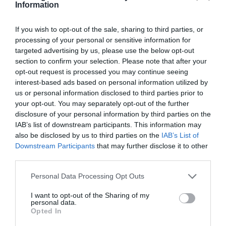
10.08.2026 | 22:00
Information
If you wish to opt-out of the sale, sharing to third parties, or
Υπό πλήρη έλεγχο η φωτιά στη
processing of your personal or sensitive information for
Χαλκίδα – Τι δήλωσε η δήμαρχος
targeted advertising by us, please use the below opt-out
10.08.2026 | 22:00
section to confirm your selection. Please note that after your
opt-out request is processed you may continue seeing
interest-based ads based on personal information utilized by
Αυτό το πανηγύρι της Εύβοιας
us or personal information disclosed to third parties prior to
«βούλιαξε» από κόσμο – Δείτε
your opt-out. You may separately opt-out of the further
εικόνες
disclosure of your personal information by third parties on the
10.08.2026 | 21:40
IAB’s list of downstream participants. This information may
also be disclosed by us to third parties on the
IAB’s List of
Πώς να φυλάτε σωστά τα
Downstream Participants
that may further disclose it to other
κοσμήματά σας – Τα λάθη που
third parties.
πρέπει να αποφεύγετε
10.08.2026 | 21:20
Please note that this website/app uses one or more Google
Personal Data Processing Opt Outs
services and may gather and store information including but
Έκτακτη διακοπή νερού τώρα σε
not limited to your visit or usage behaviour. You may click to
I want to opt-out of the Sharing of my
χωριό της Εύβοιας
personal data.
grant or deny consent to Google and its third-party tags to
Opted In
use your data for below specified purposes in below Google
10.08.2026 | 21:00