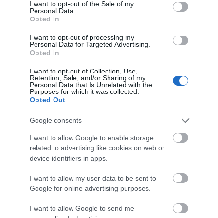
consent section.
I want to opt-out of the Sale of my
Όλες οι τελευταίες ειδήσεις
Personal Data.
Opted In
Το απλό κόλπο με δύο υλικά για
καθαρό και λαμπερό τζάμι στη
ντουζιέρα
I want to opt-out of processing my
Personal Data for Targeted Advertising.
ΠΕΡΙΣΣΟΤΕΡΑ ΑΠΟ ΕΙΔΗΣΕΙΣ ΕΥΒΟΙΑ
10.08.2026 | 20:40
Opted In
I want to opt-out of Collection, Use,
Φωτιά στη Χαλκίδα – Τι λέει στο
Retention, Sale, and/or Sharing of my
evima ο αντιδήμαρχος Πολιτικής
Personal Data that Is Unrelated with the
Προστασίας- Νέες φωτογραφίες
Purposes for which it was collected.
Opted Out
10.08.2026 | 20:20
Google consents
Συναγερμός στην Πυροσβεστική
μετά από κλήσεις για δύο φωτιές
I want to allow Google to enable storage
τώρα στην Εύβοια
Διακοπή νερού στη
Υπό πλήρη έλεγχο η
related to advertising like cookies on web or
10.08.2026 | 20:00
Λάμψακο Ευβοίας
φωτιά στη Χαλκίδα – Τι
device identifiers in apps.
δήλωσε η δήμαρχος
Εύβοια: 20χρονος συνελήφθη μετά
I want to allow my user data to be sent to
από σοβαρό επεισόδιο μέσα στο
Google for online advertising purposes.
σπίτι – Τι καταγγέλθηκε
10.08.2026 | 19:29
I want to allow Google to send me