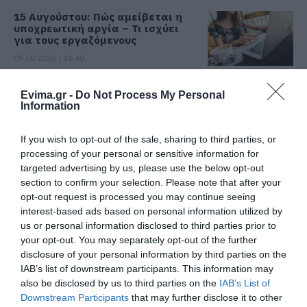
15 Αυγούστου: Πώς αμείβεται η
υποχρεωτική αργία – Τι ισχύει
για τους εργαζόμενους
09.08.2026 | 16:40
Χάος στην Εύβοια: Ουρά
Evima.gr -
Do Not Process My Personal
χιλιομέτρων μέσα στον Αύγουστο
Information
– «Κινδυνεύουμε να χάσουμε το
πλοίο!»
Όλες οι τελευταίες ειδήσεις
If you wish to opt-out of the sale, sharing to third parties, or
09.08.2026 | 16:20
processing of your personal or sensitive information for
targeted advertising by us, please use the below opt-out
Παραλία «διαμάντι»: Θυμίζει
Κουφονήσια και απέχει μόλις 1,5
section to confirm your selection. Please note that after your
ΠΕΡΙΣΣΟΤΕΡΑ ΑΠΟ ΕΙΔΗΣΕΙΣ ΕΥΒΟΙΑ
ώρα από την Αθήνα
opt-out request is processed you may continue seeing
interest-based ads based on personal information utilized by
09.08.2026 | 16:00
us or personal information disclosed to third parties prior to
your opt-out. You may separately opt-out of the further
Νέα τραγωδία σε παραλία της
Εύβοιας: Πέθανε άνδρας
disclosure of your personal information by third parties on the
IAB’s list of downstream participants. This information may
09.08.2026 | 15:40
also be disclosed by us to third parties on the
IAB’s List of
Downstream Participants
that may further disclose it to other