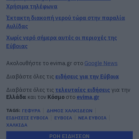
Χρήσιμα τηλέφωνα
Έκτακτη διακοπή νερού τώρα στην παραλία
Αυλίδας
Χωρίς νερό σήμερα αυτές οι περιοχές της
Εύβοιας
Ακολουθήστε το evima.gr στο
Google News
Διαβάστε όλες τις
ειδήσεις για την Εύβοια
Διαβάστε όλες τις
τελευταίες ειδήσεις
για την
Ελλάδα
και τον
Κόσμο
στο
evima.gr
TAGS:
ΓΕΦΥΡΑ
ΔΗΜΟΣ ΧΑΛΚΙΔΕΩΝ
ΕΙΔΗΣΕΙΣ ΕΥΒΟΙΑ
ΕΥΒΟΙΑ
ΝΕΑ ΕΥΒΟΙΑ
ΧΑΛΚΙΔΑ
ΡΟΗ ΕΙΔΗΣΕΩΝ