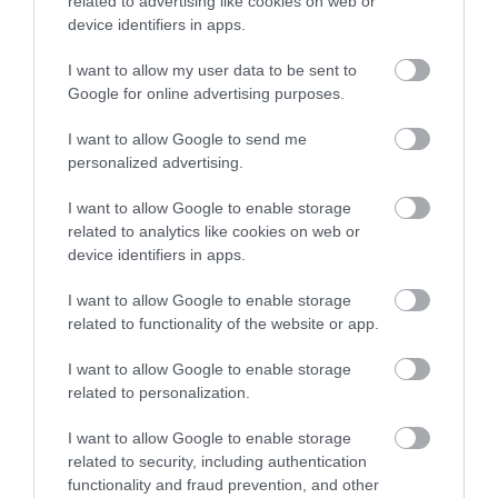
related to advertising like cookies on web or
δικαιούχοι πληρώνονται έως τις
14 Αυγούστου
device identifiers in apps.
09.08.2026 | 14:00
I want to allow my user data to be sent to
Google for online advertising purposes.
Κατάνυξη στην Εύβοια:
Εύβοια: Έργα
Έκτακτα μέτρα και
Παράκληση της Παναγίας στη
οδοποιίας 2,4 εκατ.
απαγορεύσεις σήμερα
I want to allow Google to send me
Λούτσα με κεράσματα και
ευρώ – Ποιοι δρόμοι
στην Εύβοια – Μεγάλη
αναψυκτικά
personalized advertising.
αλλάζουν
προσοχή!
09.08.2026 | 13:40
I want to allow Google to enable storage
related to analytics like cookies on web or
Σκύλος ή γάτα; Δείτε πόσα
device identifiers in apps.
χρήματα θα χρειαστείτε κάθε
χρόνο
I want to allow Google to enable storage
09.08.2026 | 13:20
related to functionality of the website or app.
I want to allow Google to enable storage
related to personalization.
I want to allow Google to enable storage
related to security, including authentication
functionality and fraud prevention, and other