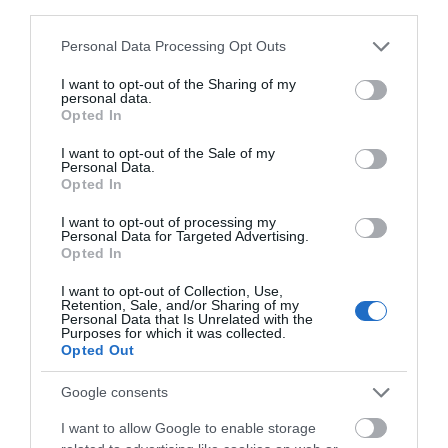
third parties.
Market Pass: Νέος κύκλος από το
φθινόπωρο του 2026 – Πότε
Χαμός με πασίγνωστο
Εύβοια: Προσοχή! Που
Please note that this website/app uses one or more Google
αναμένονται οι πληρωμές
Personal Data Processing Opt Outs
τραγουδιστή στην
απαγορεύεται η
services and may gather and store information including but
Εύβοια – Δείτε τι έγινε
κυκλοφορία οχημάτων
09.08.2026 | 15:20
not limited to your visit or usage behaviour. You may click to
I want to opt-out of the Sharing of my
και πεζών
personal data.
grant or deny consent to Google and its third-party tags to
Opted In
Εύβοια: Έργα οδοποιίας 2,4 εκατ.
use your data for below specified purposes in below Google
ευρώ – Ποιοι δρόμοι αλλάζουν
consent section.
I want to opt-out of the Sale of my
09.08.2026 | 15:00
Personal Data.
Opted In
I want to opt-out of processing my
Τουρισμός για Όλους 2026-2027:
Personal Data for Targeted Advertising.
Ποιοι κάνουν αίτηση σήμερα –
Opted In
Έως 600 ευρώ η επιδότηση
Χάος στην Εύβοια:
Νέα τραγωδία σε
09.08.2026 | 14:40
I want to opt-out of Collection, Use,
Ουρά χιλιομέτρων
παραλία της Εύβοιας:
Retention, Sale, and/or Sharing of my
μέσα στον Αύγουστο –
Πέθανε άνδρας
Personal Data that Is Unrelated with the
Έκτακτα μέτρα και απαγορεύσεις
Purposes for which it was collected.
«Κινδυνεύουμε να
σήμερα στην Εύβοια – Μεγάλη
Opted Out
χάσουμε το πλοίο!»
προσοχή!
09.08.2026 | 14:20
Google consents
I want to allow Google to enable storage
e-ΕΦΚΑ και ΔΥΠΑ: Ποιοι