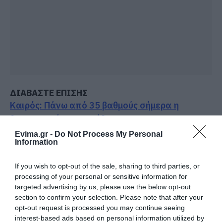
ΔΙΑΒΑΣΤΕ ΕΠΙΣΗΣ
Καιρός: Πάνω από 35 βαθμούς σήμερα η
θερμοκρασία στην Εύβοια
Evima.gr -
Do Not Process My Personal
Έρχεται ισχυρό κύμα ζέστης: Πότε η
Information
θερμοκρασία θα χτυπήσει 40άρια
If you wish to opt-out of the sale, sharing to third parties, or
Καιρός: Ανεβαίνει από σήμερα ο υδράργυρος
processing of your personal or sensitive information for
στην Εύβοια! Επιμένουν τα μποφόρ
targeted advertising by us, please use the below opt-out
section to confirm your selection. Please note that after your
Καιρός: Θα βράσει σήμερα η Εύβοια- Πάνω από
opt-out request is processed you may continue seeing
35 βαθμούς η θερμοκρασία- Πόσα μποφόρ θα
interest-based ads based on personal information utilized by