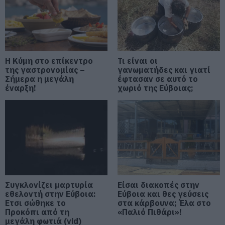
Εύβοια: Σε αυτό το γραφικό χωριό
μοίρασαν Κεσκέσι τη
Μεταμόρφωση του Σωτήρος
07.08.2026 | 09:00
Η Κύμη στο επίκεντρο
Τι είναι οι
της γαστρονομίας –
γανωματήδες και γιατί
Σήμερα η μεγάλη
Ποιες περιοχές δεν θα έχουν
έφτασαν σε αυτό το
ρεύμα σήμερα στην Εύβοια
έναρξη!
χωριό της Εύβοιας;
07.08.2026 | 08:45
Εορτολόγιο: Ποιοι γιορτάζουν
σήμερα, Παρασκευή 7 Αυγούστου
07.08.2026 | 08:30
Συγκλονίζει μαρτυρία
Είσαι διακοπές στην
Καιρός: Πάνω από 35 βαθμούς
εθελοντή στην Εύβοια:
σήμερα η θερμοκρασία στην
Εύβοια και θες γεύσεις
Εύβοια
Ετσι σώθηκε το
στα κάρβουνα; Έλα στο
Προκόπι από τη
«Παλιό Πιθάρι»!
07.08.2026 | 08:15
μεγάλη φωτιά (vid)