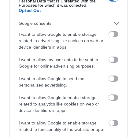
Personal Data that Is Unrelated with the
επιβάτες
Purposes for which it was collected.
Opted Out
07.08.2026 | 11:15
Google consents
Έκτακτη διακοπή νερού τώρα
στην παραλία Αυλίδας
I want to allow Google to enable storage
07.08.2026 | 11:00
related to advertising like cookies on web or
device identifiers in apps.
Η Κύμη στο επίκεντρο της
I want to allow my user data to be sent to
γαστρονομίας – Σήμερα η μεγάλη
Google for online advertising purposes.
έναρξη!
07.08.2026 | 10:45
I want to allow Google to send me
personalized advertising.
Τι είναι οι γανωματήδες και γιατί
έφτασαν σε αυτό το χωριό της
I want to allow Google to enable storage
Εύβοιας;
related to analytics like cookies on web or
07.08.2026 | 10:30
device identifiers in apps.
I want to allow Google to enable storage
Συγκλονίζει μαρτυρία εθελοντή
στην Εύβοια: Ετσι σώθηκε το
related to functionality of the website or app.
Προκόπι από τη μεγάλη φωτιά