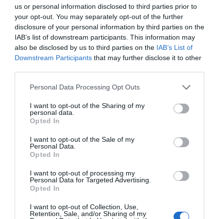
έχει
us or personal information disclosed to third parties prior to
your opt-out. You may separately opt-out of the further
disclosure of your personal information by third parties on the
Ακολουθήστε το evima.gr στο
Google News
IAB’s list of downstream participants. This information may
also be disclosed by us to third parties on the
IAB’s List of
Διαβάστε όλες τις
ειδήσεις για την Εύβοια
Downstream Participants
that may further disclose it to other
third parties.
Διαβάστε όλες τις
τελευταίες ειδήσεις
για την
Ελλάδα
και τον
Κόσμο
στο
evima.gr
Please note that this website/app uses one or more Google
Personal Data Processing Opt Outs
services and may gather and store information including but
TAGS:
not limited to your visit or usage behaviour. You may click to
I want to opt-out of the Sharing of my
#KAIROS
ΒΡΟΧΕΣ
ΕΙΔΗΣΕΙΣ ΕΥΒΟΙΑ
personal data.
grant or deny consent to Google and its third-party tags to
ΕΥΒΟΙΑ
ΝΕΑ
Opted In
use your data for below specified purposes in below Google
ΡΟΗ ΕΙΔΗΣΕΩΝ
consent section.
I want to opt-out of the Sale of my
Personal Data.
Opted In
Δελφίνια κολυμπούν δίπλα σε
σκάφος τουριστών – Δείτε βίντεο
I want to opt-out of processing my
07.08.2026 | 11:30
Personal Data for Targeted Advertising.
Opted In
I want to opt-out of Collection, Use,
Συναγερμός στην Εύβοια: Στιγμές
Retention, Sale, and/or Sharing of my
αγωνίας για ιστιοφόρο με ξένους