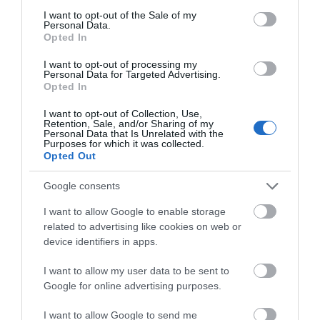
Ο καιρός αλλάζει πρόσωπο:
consent section.
I want to opt-out of the Sale of my
Έρχονται 40άρια μαζί με
Personal Data.
θυελλώδη μελτέμια
Opted In
07.08.2026 | 22:20
I want to opt-out of processing my
Personal Data for Targeted Advertising.
Εύβοια: Ηχηρό μήνυμα πέντε
Opted In
χρόνια μετά τη μεγάλη
καταστροφή του 2021
I want to opt-out of Collection, Use,
Retention, Sale, and/or Sharing of my
07.08.2026 | 22:00
Personal Data that Is Unrelated with the
Purposes for which it was collected.
Opted Out
Νέο τροχαίο με υλικές ζημιές
07.08.2026 | 21:40
Google consents
I want to allow Google to enable storage
related to advertising like cookies on web or
Εύβοια: Γυναίκα έπεσε θύμα
device identifiers in apps.
διαδικτυακής απάτης – Πλήρωσε
για τρακτέρ που δεν παρέλαβε
I want to allow my user data to be sent to
07.08.2026 | 21:20
Google for online advertising purposes.
Τραγωδία στην Εύβοια: Άνδρας
I want to allow Google to send me