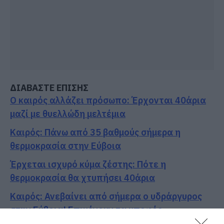
ΔΙΑΒΑΣΤΕ ΕΠΙΣΗΣ
Ο καιρός αλλάζει πρόσωπο: Έρχονται 40άρια
μαζί με θυελλώδη μελτέμια
Καιρός: Πάνω από 35 βαθμούς σήμερα η
θερμοκρασία στην Εύβοια
Έρχεται ισχυρό κύμα ζέστης: Πότε η
θερμοκρασία θα χτυπήσει 40άρια
Καιρός: Ανεβαίνει από σήμερα ο υδράργυρος
στην Εύβοια! Επιμένουν τα μποφόρ