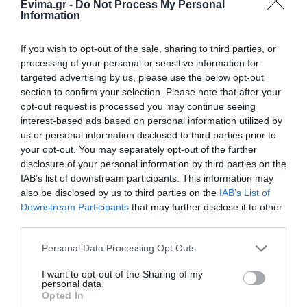
Evima.gr -
Do Not Process My Personal
Information
Ακολουθήστε το evima.gr στο
Google News
Διαβάστε όλες τις
ειδήσεις για την Εύβοια
If you wish to opt-out of the sale, sharing to third parties, or
processing of your personal or sensitive information for
Διαβάστε όλες τις
τελευταίες ειδήσεις
για την
targeted advertising by us, please use the below opt-out
Ελλάδα
και τον
Κόσμο
στο
evima.gr
section to confirm your selection. Please note that after your
opt-out request is processed you may continue seeing
interest-based ads based on personal information utilized by
TAGS:
#KAIROS
us or personal information disclosed to third parties prior to
#ΚΑΙΡΟΣ #ΕΚΤΑΚΤΟ #ΕΜΥ #ΕΙΔΗΣΕΙΣ #ΝΕΑ #ΕΥΒΟΙΑ 
your opt-out. You may separately opt-out of the further
disclosure of your personal information by third parties on the
ΑΝΟΔΟΣ ΘΕΡΜΟΚΡΑΣΙΑΣ
ΕΙΔΗΣΕΙΣ ΕΥΒΟΙΑ
IAB’s list of downstream participants. This information may
ΕΜΥ
ΕΥΒΟΙΑ
ΝΕΑ
also be disclosed by us to third parties on the
IAB’s List of
Downstream Participants
that may further disclose it to other
ΡΟΗ ΕΙΔΗΣΕΩΝ
third parties.
Μεγάλο πανηγύρι στην Εύβοια:
Please note that this website/app uses one or more Google
Personal Data Processing Opt Outs
Πλημμύρισε με κόσμο η Φαράκλα
services and may gather and store information including but
(pics&vid)
not limited to your visit or usage behaviour. You may click to
I want to opt-out of the Sharing of my
08.08.2026 | 00:59
personal data.
grant or deny consent to Google and its third-party tags to
Opted In
use your data for below specified purposes in below Google