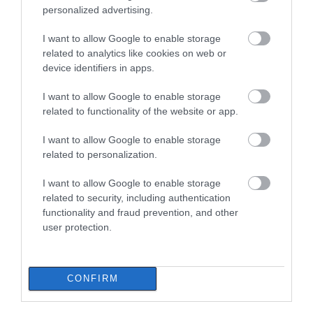
ανασύρθηκε χωρίς τις αισθήσεις
personalized advertising.
του από τη θάλασσα
07.08.2026 | 20:57
I want to allow Google to enable storage
Όλες οι τελευταίες ειδήσεις
related to analytics like cookies on web or
Ανακοινώθηκαν νέες προσλήψεις
device identifiers in apps.
σε δήμο της Εύβοιας: Δείτε εδώ
07.08.2026 | 20:40
I want to allow Google to enable storage
ΠΕΡΙΣΣΟΤΕΡΑ ΑΠΟ ΕΙΔΗΣΕΙΣ ΕΥΒΟΙΑ
related to functionality of the website or app.
Ποιοι και γιατί θα πάρουν
I want to allow Google to enable storage
διπλάσια σύνταξη τον Αύγουστο
related to personalization.
07.08.2026 | 20:20
I want to allow Google to enable storage
related to security, including authentication
Δείτε τι έκανε Δήμος της Εύβοιας
functionality and fraud prevention, and other
για τις φωτιές
user protection.
07.08.2026 | 20:00
Μεγάλο πανηγύρι στην
Εύβοια: Ηχηρό μήνυμα
Εύβοια: Πλημμύρισε με
πέντε χρόνια μετά τη
κόσμο η Φαράκλα
μεγάλη καταστροφή
CONFIRM
(pics&vid)
του 2021
Μητέρα και γιος οι νεκροί από τη
σύγκρουση αυτοκινήτου με
φορτηγό