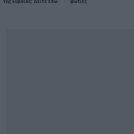
της Εύβοιας: Δείτε εδώ
φωτιές
Βαρύ πένθος για τον εκπαιδευτικό
από την Εύβοια που έφυγε από τη
ζωή
07.08.2026 | 18:00