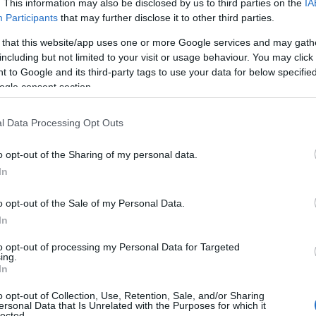
. This information may also be disclosed by us to third parties on the
IA
γ
Participants
that may further disclose it to other third parties.
γ
06
 that this website/app uses one or more Google services and may gath
. Καλλιάνος είπε ότι «η εβδομάδα μπαίνει με
including but not limited to your visit or usage behaviour. You may click 
Ν
 to Google and its third-party tags to use your data for below specifi
μα έρχονται από την Τρίτη γιατί θα δούμε
Φ
ogle consent section.
την Τρίτη μέχρι την Παρασκευή. Θα έχουμε
Κ
κ
ς αλλά το μεσημέρι και το απόγευμα
μ
l Data Processing Opt Outs
06
o opt-out of the Sharing of my personal data.
ιρό του τριημέρου του Αγίου Πνεύματος, ο κ.
Κ
In
τ
 «πολύ μακριά», είπε: «Θα κάνω μια πρώτη
κ
o opt-out of the Sale of my Personal Data.
σ
ι και το απόγευμα αυτού του είδους τον
σ
In
πικές καταιγίδες στα ηπειρωτικά, κυρίως στα
ε
 αλλά καλές θερμοκρασίες γύρω 26-29
to opt-out of processing my Personal Data for Targeted
06
ing.
ωστόσο, δεν θα βρέχει όλη μέρα, νωρίς το
In
«
πολύ καλύτερες οι καιρικές συνθήκες».
α
o opt-out of Collection, Use, Retention, Sale, and/or Sharing
Ε
ersonal Data that Is Unrelated with the Purposes for which it
Ο
lected.