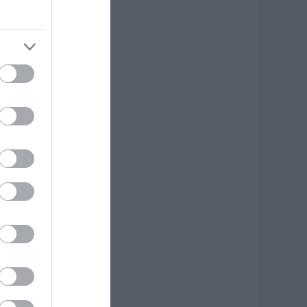
εγάλο έργο
.08.2026 | 20:40
 λόγος που
ηγανίζουμε ψάρια
ου Σωτήρος – Πως
α κάνετε το τέλειο
αγείρεμα
.08.2026 | 20:20
ρήνος στην Εύβοια:
φυγε από τη ζωή ο
7χρονος που είχε
ροχαίο με
γριογούρουνο
.08.2026 | 20:20