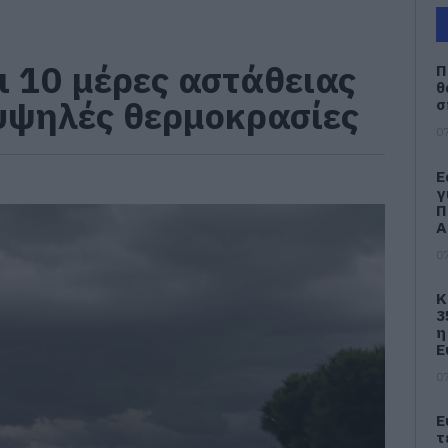
ι 10 μέρες αστάθειας
Π
θ
υψηλές θερμοκρασίες
σ
07
Ε
γ
Π
Α
07
Κ
3
η
Ε
07
Ε
τ