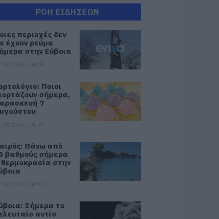
ΡΟΗ ΕΙΔΗΣΕΩΝ
οιες περιοχές δεν
α έχουν ρεύμα
ήμερα στην Εύβοια
.08.2026 | 08:45
ορτολόγιο: Ποιοι
ιορτάζουν σήμερα,
αρασκευή 7
υγούστου
.08.2026 | 08:30
αιρός: Πάνω από
5 βαθμούς σήμερα
 θερμοκρασία στην
ύβοια
.08.2026 | 08:15
ύβοια: Σήμερα το
ελευταίο αντίο