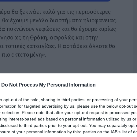
β
έρα θα ξεκινάει καλά για τις περισσότερες
06
τι θα έχουμε μεγάλα διαστήματα ηλιοφάνειας.
Ε
θα πυκνώνουν νεφώσεις και θα έχουμε κυρίως
κ
π
ννησο ως τη Θράκη, ασφαλώς και στην
μ
αι τοπικές καταιγίδες. Η αστάθεια άλλοτε θα
σ
Π
ε πιο εκτεταμένη».
Ζ
06
Σ
Σ
-
Do Not Process My Personal Information
Π
ο
η
to opt-out of the sale, sharing to third parties, or processing of your per
Ε
formation for targeted advertising by us, please use the below opt-out s
06
r selection. Please note that after your opt-out request is processed y
eing interest-based ads based on personal information utilized by us or
Σ
disclosed to third parties prior to your opt-out. You may separately opt-
τ
losure of your personal information by third parties on the IAB’s list of
έ