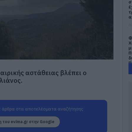
σ
έ
τ
α
07
Φ
Χ
μ
Π
δ
Π
αιρικής αστάθειας βλέπει ο
07
λιάνος.
Σ
γ
Σ
06
 άρθρα στα αποτελέσματα αναζήτησης
Φ
Δ
 του evima.gr στην Google
τ
Ν