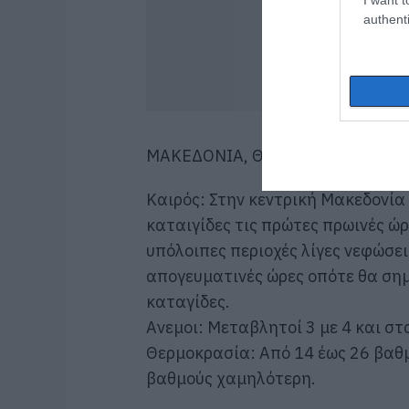
authenti
ΜΑΚΕΔΟΝΙΑ, ΘΡΑΚΗ
Καιρός: Στην κεντρική Μακεδονία
καταιγίδες τις πρώτες πρωινές ώρ
υπόλοιπες περιοχές λίγες νεφώσει
απογευματινές ώρες οπότε θα σημ
καταγίδες.
Ανεμοι: Μεταβλητοί 3 με 4 και σ
Θερμοκρασία: Από 14 έως 26 βαθμ
βαθμούς χαμηλότερη.