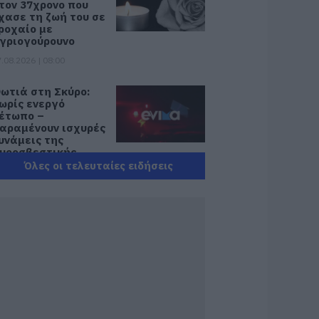
τον 37χρονο που
χασε τη ζωή του σε
ροχαίο με
γριογούρουνο
.08.2026 | 08:00
ωτιά στη Σκύρο:
ωρίς ενεργό
έτωπο –
αραμένουν ισχυρές
υνάμεις της
υροσβεστικής
Όλες οι τελευταίες ειδήσεις
.08.2026 | 00:10
υνελήφθη 63χρονη
ια τη φωτιά στη
κύρο
.08.2026 | 23:15
ωτιά στη Σκύρο:
ύσκολη νύχτα για
ην Καλαμίτσα –
έες εικόνες και