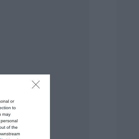
ίντεο
.08.2026 | 22:04
ύβοια: Με
ατάνυξη και
λήθος κόσμου η
εγάλη γιορτή
τους Ωρεούς –
αρών ο Θανάσης
εμπίλης
.08.2026 | 22:00
υντάξεις
επτεμβρίου 2026:
ότε πληρώνονται
ι δικαιούχοι – Οι
μερομηνίες του e-
sonal or
ΦΚΑ
ection to
.08.2026 | 21:40
ou may
 personal
οκ στην Εύβοια με
out of the
ην κοπέλα που
 downstream
πεσε από την