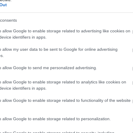
μ
Out
06
, για την Κυριακή, αναμένονται παροδικά
consents
σημέρι – απόγευμα με τοπικές βροχές και στα
Ο
τ
o allow Google to enable storage related to advertising like cookies on
ητα τις πρωινές ώρες στα ηπειρωτικά θα
τ
evice identifiers in apps.
θ
μ
o allow my user data to be sent to Google for online advertising
ταβλητοί 3 με 4 και στα ανατολικά θα πνέουν
06
s.
τοπικά στο Αιγαίο 6μποφόρ.Η θερμοκρασία θα
Θ
to allow Google to send me personalized advertising.
 βαθμούς και στην υπόλοιπη χώρα τους 26
Έ
3
τ
o allow Google to enable storage related to analytics like cookies on
α
evice identifiers in apps.
06
o allow Google to enable storage related to functionality of the website
o allow Google to enable storage related to personalization.
o allow Google to enable storage related to security, including