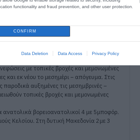
cation functionality and fraud prevention, and other user protection.
CONFIRM
Data Deletion
Data Access
Privacy Policy
 νεφώσεις με τοπικές βροχές και μεμονωμένες
ες και εκ νέου το μεσημέρι – απόγευμα. Στις
ς παροδικά αυξημένες τις μεσημβρινές –
ειωθούν τοπικές βροχές και μεμονωμένες
τα ανατολικά βορειοανατολικοί 4 με 5μποφόρ.
ούς Κελσίου. Στη δυτική Μακεδονία 2με 3