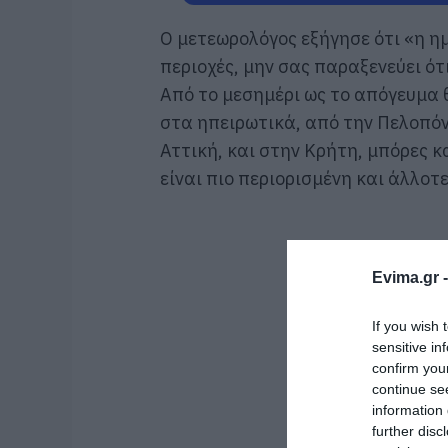
Ο μετεωρολόγος εξήγησε ότι «η ημ
περιοχές, μην σας παραξενεύει ό
Από το μεσημέρι ως το απόγευμα 
στα ηπειρωτικά, από την Πελοπό
Αττική, και στην Κρήτη, μπόρες κ
είναι πιο περιορισμένη και άλλοτ
Evima.gr 
If you wish 
sensitive in
confirm you
continue se
information 
further disc