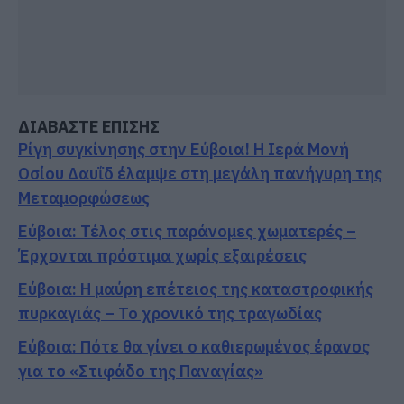
ΔΙΑΒΑΣΤΕ ΕΠΙΣΗΣ
Ρίγη συγκίνησης στην Εύβοια! Η Ιερά Μονή
Οσίου Δαυΐδ έλαμψε στη μεγάλη πανήγυρη της
Μεταμορφώσεως
Εύβοια: Τέλος στις παράνομες χωματερές –
Έρχονται πρόστιμα χωρίς εξαιρέσεις
Εύβοια: Η μαύρη επέτειος της καταστροφικής
πυρκαγιάς – Το χρονικό της τραγωδίας
Εύβοια: Πότε θα γίνει ο καθιερωμένος έρανος
για το «Στιφάδο της Παναγίας»