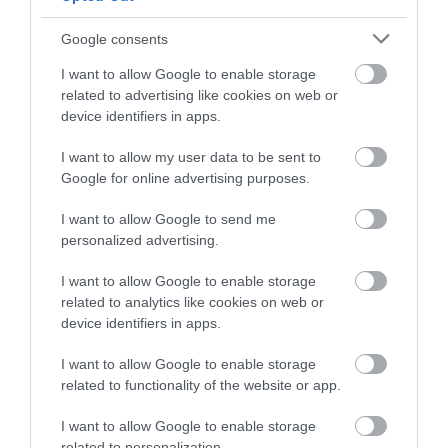
Ο Αλέξης Τσίπρας παρουσιάζει το
Google consents
οικονομικό πρόγραμμα της ΕΛ.Α.Σ.
στη Θεσσαλονίκη
ΠΕΡΙΣΣΟΤΕΡΑ ΑΠΟ ΕΙΔΗΣΕΙΣ ΕΥΒΟΙΑ
I want to allow Google to enable storage
08.08.2026 | 19:20
related to advertising like cookies on web or
device identifiers in apps.
Κάνεις δεν ξεχνά τι έζησε η
Εύβοια πριν πέντε χρόνια
I want to allow my user data to be sent to
08.08.2026 | 19:00
Google for online advertising purposes.
I want to allow Google to send me
Σε δημοπρασία η μπάλα των
personalized advertising.
ιστορικών γκολ του Μαραντόνα
Φωτιά στην Εύβοια σε
Ρίγη συγκίνησης στην
I want to allow Google to enable storage
08.08.2026 | 18:40
ξερά χόρτα
Εύβοια! Η Ιερά Μονή
related to analytics like cookies on web or
Οσίου Δαυΐδ έλαμψε
device identifiers in apps.
στη μεγάλη πανήγυρη
Αγανάκτηση σε χωριό της
της Μεταμορφώσεως
Εύβοιας: Μένουν κάθε μέρα χωρίς
I want to allow Google to enable storage
νερό – Σοβαρή καταγγελία
related to functionality of the website or app.
08.08.2026 | 18:20
I want to allow Google to enable storage
related to personalization.