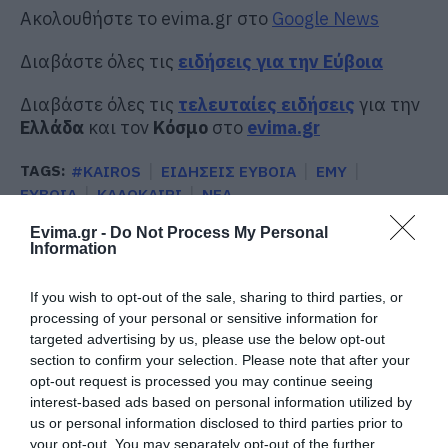
Ακολουθήστε το evima.gr στο
Google News
Διαβάστε όλες τις
ειδήσεις για την Εύβοια
Διαβάστε όλες τις
τελευταίες ειδήσεις
για την
Ελλάδα
και τον
Κόσμο
στο
evima.gr
TAGS:
#KAIROS
ΕΙΔΗΣΕΙΣ ΕΥΒΟΙΑ
ΕΜΥ
ΕΥΒΟΙΑ
ΚΑΛΟΚΑΙΡΙ
ΝΕΑ
ΡΟΗ ΕΙΔΗΣΕΩΝ
Evima.gr -
Do Not Process My Personal
Information
Φωτιά στην Εύβοια σε ξερά χόρτα
If you wish to opt-out of the sale, sharing to third parties, or
09.08.2026 | 00:10
processing of your personal or sensitive information for
targeted advertising by us, please use the below opt-out
section to confirm your selection. Please note that after your
Ρίγη συγκίνησης στην Εύβοια! Η
opt-out request is processed you may continue seeing
Ιερά Μονή Οσίου Δαυΐδ έλαμψε
interest-based ads based on personal information utilized by
στη μεγάλη πανήγυρη της
us or personal information disclosed to third parties prior to
Μεταμορφώσεως
your opt-out. You may separately opt-out of the further