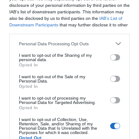
08.08.2026 | 21:00
disclosure of your personal information by third parties on the
IAB’s list of downstream participants. This information may
Φάνης Σπανός: 500.000 € για την
also be disclosed by us to third parties on the
IAB’s List of
ενεργειακή αναβάθμιση του 4ου
Downstream Participants
that may further disclose it to other
Δημοτικού Σχολείου Λιβαδειάς
third parties.
08.08.2026 | 20:40
Please note that this website/app uses one or more Google
Personal Data Processing Opt Outs
Εύβοια: Τέλος στις παράνομες
services and may gather and store information including but
χωματερές – Έρχονται πρόστιμα
not limited to your visit or usage behaviour. You may click to
I want to opt-out of the Sharing of my
χωρίς εξαιρέσεις
personal data.
grant or deny consent to Google and its third-party tags to
Opted In
08.08.2026 | 20:20
use your data for below specified purposes in below Google
consent section.
I want to opt-out of the Sale of my
Personal Data.
Εύβοια: Η μαύρη επέτειος της
Opted In
καταστροφικής πυρκαγιάς – Το
χρονικό της τραγωδίας
I want to opt-out of processing my
08.08.2026 | 20:00
Personal Data for Targeted Advertising.
Opted In
Εύβοια: Πότε θα γίνει ο
καθιερωμένος έρανος για το
I want to opt-out of Collection, Use,
Retention, Sale, and/or Sharing of my
«Στιφάδο της Παναγίας»
Personal Data that Is Unrelated with the
Purposes for which it was collected.
08.08.2026 | 19:40
Όλες οι τελευταίες ειδήσεις
Opted Out