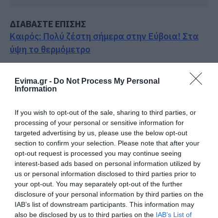
ΔΙΑΒΑΣΤΕ ΕΠΙΣΗΣ
Καιρός: Πολύ ζέστη σήμερα στην Εύβοια! Στα
ύψη το θερμόμετρο
Ο καιρός αλλάζει πρόσωπο: Έρχονται 40άρια
μαζί με θυελλώδη μελτέμια
Evima.gr -
Do Not Process My Personal
Information
Σκύρος: Επέστρεψαν στην Εύβοια οι
πυροσβέστες που έδωσαν μάχη με τις φλόγες –
If you wish to opt-out of the sale, sharing to third parties, or
processing of your personal or sensitive information for
Έφτασαν στην Κύμη
targeted advertising by us, please use the below opt-out
Σκύρος: Στάχτη πάνω από 1.000 στρέμματα
section to confirm your selection. Please note that after your
opt-out request is processed you may continue seeing
στο Νησί – Νέες εικόνες
interest-based ads based on personal information utilized by
us or personal information disclosed to third parties prior to
Ακολουθήστε το evima.gr στο
Google News
your opt-out. You may separately opt-out of the further
disclosure of your personal information by third parties on the
Διαβάστε όλες τις
ειδήσεις για την Εύβοια
IAB’s list of downstream participants. This information may
also be disclosed by us to third parties on the
IAB’s List of