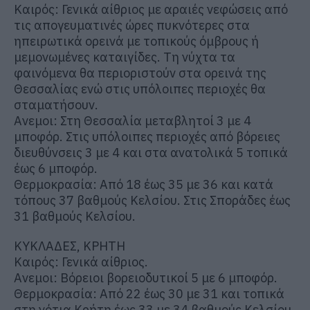
Καιρός: Γενικά αίθριος με αραιές νεφώσεις από
τις απογευματινές ώρες πυκνότερες στα
ηπειρωτικά ορεινά με τοπικούς όμβρους ή
μεμονωμένες καταιγίδες. Τη νύχτα τα
φαινόμενα θα περιοριστούν στα ορεινά της
Θεσσαλίας ενώ στις υπόλοιπες περιοχές θα
σταματήσουν.
Ανεμοι: Στη Θεσσαλία μεταβλητοί 3 με 4
μποφόρ. Στις υπόλοιπες περιοχές από βόρειες
διευθύνσεις 3 με 4 και στα ανατολικά 5 τοπικά
έως 6 μποφόρ.
Θερμοκρασία: Από 18 έως 35 με 36 και κατά
τόπους 37 βαθμούς Κελσίου. Στις Σποράδες έως
31 βαθμούς Κελσίου.
ΚΥΚΛΑΔΕΣ, ΚΡΗΤΗ
Καιρός: Γενικά αίθριος.
Ανεμοι: Βόρειοι βορειοδυτικοί 5 με 6 μποφόρ.
Θερμοκρασία: Από 22 έως 30 με 31 και τοπικά
στη νότια Κρήτη έως 33 με 34 βαθμούς Κελσίου.