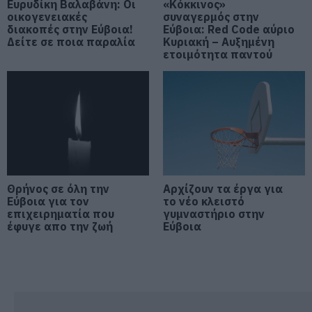
Ευρυδίκη Βαλαβάνη: Οι
«Κόκκινος»
οικογενειακές
συναγερμός στην
Μεγάλη προσοχή στην Εύβοια:
διακοπές στην Εύβοια!
Εύβοια: Red Code αύριο
Σπείρα ανοίγει επιχειρήσεις
Δείτε σε ποια παραλία
Κυριακή – Αυξημένη
08.08.2026 | 15:00
ετοιμότητα παντού
Όμιλος ΔΕΗ: Νέα συμφωνία για
χαρτοφυλάκιο έργων ΑΠΕ
08.08.2026 | 14:40
Σήμερα το μεγαλύτερο πανηγύρι
του καλοκαιριού στην Εύβοια
Θρήνος σε όλη την
Αρχίζουν τα έργα για
08.08.2026 | 14:20
Εύβοια για τον
το νέο κλειστό
επιχειρηματία που
γυμναστήριο στην
έφυγε απο την ζωή
Εύβοια
Συρροή πιστών σε αυτό το
Μοναστήρι της Εύβοιας!
08.08.2026 | 14:00