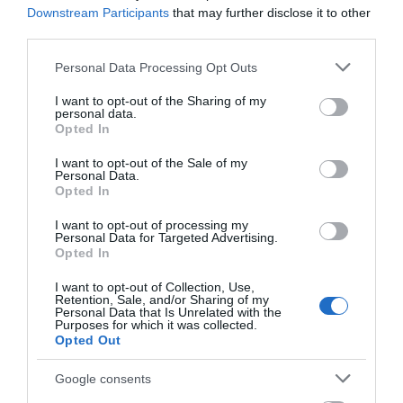
Διαβάστε όλες τις
τελευταίες ειδήσεις
για την
Downstream Participants
that may further disclose it to other
Ελλάδα
και τον
Κόσμο
στο
evima.gr
third parties.
Please note that this website/app uses one or more Google
Personal Data Processing Opt Outs
TAGS:
#KAIROS
#SKYROS #
services and may gather and store information including but
ΑΝΟΔΟΣ ΘΕΡΜΟΚΡΑΣΙΑΣ
ΕΙΔΗΣΕΙΣ ΕΥΒΟΙΑ
not limited to your visit or usage behaviour. You may click to
I want to opt-out of the Sharing of my
ΕΥΒΟΙΑ
ΝΕΑ
personal data.
grant or deny consent to Google and its third-party tags to
Opted In
use your data for below specified purposes in below Google
ΡΟΗ ΕΙΔΗΣΕΩΝ
consent section.
I want to opt-out of the Sale of my
Personal Data.
Σε δημοπρασία η μπάλα των
Opted In
ιστορικών γκολ του Μαραντόνα
I want to opt-out of processing my
08.08.2026 | 18:40
Personal Data for Targeted Advertising.
Opted In
Αγανάκτηση σε χωριό της
I want to opt-out of Collection, Use,
Εύβοιας: Μένουν κάθε μέρα χωρίς
Retention, Sale, and/or Sharing of my
νερό – Σοβαρή καταγγελία
Personal Data that Is Unrelated with the
Purposes for which it was collected.
08.08.2026 | 18:20
Opted Out
Αγροτικές ενισχύσεις: Ποιοι θα
Google consents
λάβουν νωρίτερα τις