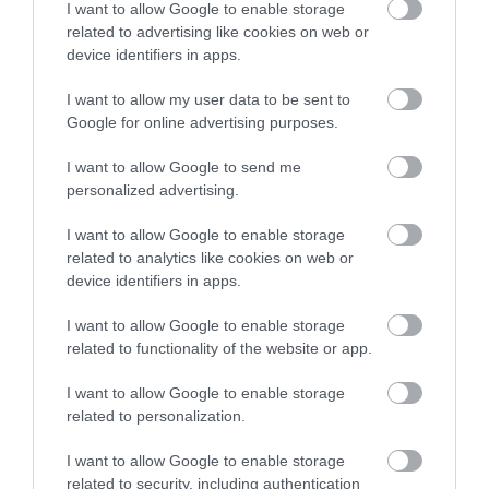
προκαταβολές
I want to allow Google to enable storage
related to advertising like cookies on web or
08.08.2026 | 18:00
device identifiers in apps.
Σε πελάγη ευτυχίας
I want to allow my user data to be sent to
αντιδήμαρχος στην Εύβοια! Έγινε
για τρίτη φορά παππούς!
Google for online advertising purposes.
08.08.2026 | 17:40
I want to allow Google to send me
personalized advertising.
Ευρυδίκη Βαλαβάνη: Οι
οικογενειακές διακοπές στην
Εύβοια! Δείτε σε ποια παραλία
I want to allow Google to enable storage
related to analytics like cookies on web or
08.08.2026 | 17:20
device identifiers in apps.
«Κόκκινος» συναγερμός στην
I want to allow Google to enable storage
Εύβοια: Red Code αύριο Κυριακή –
related to functionality of the website or app.
Αυξημένη ετοιμότητα παντού
08.08.2026 | 17:00
I want to allow Google to enable storage
Όλες οι τελευταίες ειδήσεις
related to personalization.
Ρόδος: Έγραψαν 80χρονη για
κράνος!
I want to allow Google to enable storage
08.08.2026 | 16:40
related to security, including authentication
ΠΕΡΙΣΣΟΤΕΡΑ ΑΠΟ ΕΙΔΗΣΕΙΣ ΕΥΒΟΙΑ