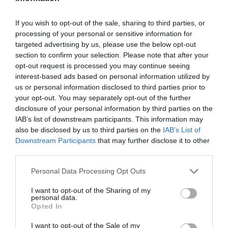
Διαβάστε όλες τις
τελευταίες ειδήσεις
για την
Ελλάδα
και τον
Κόσμο
στο
evima.gr
If you wish to opt-out of the sale, sharing to third parties, or
TAGS:
processing of your personal or sensitive information for
#KAIROS
ΕΙΔΗΣΕΙΣ ΕΥΒΟΙΑ
ΕΜΥ
targeted advertising by us, please use the below opt-out
ΕΥΒΟΙΑ
ΖΕΣΤΗ
ΝΕΑ
section to confirm your selection. Please note that after your
ΡΟΗ ΕΙΔΗΣΕΩΝ
opt-out request is processed you may continue seeing
interest-based ads based on personal information utilized by
Ρίγη συγκίνησης στην Εύβοια! Η
us or personal information disclosed to third parties prior to
Ιερά Μονή Οσίου Δαυΐδ έλαμψε
your opt-out. You may separately opt-out of the further
στη μεγάλη πανήγυρη της
disclosure of your personal information by third parties on the
Μεταμορφώσεως
IAB’s list of downstream participants. This information may
08.08.2026 | 21:00
also be disclosed by us to third parties on the
IAB’s List of
Downstream Participants
that may further disclose it to other
Φάνης Σπανός: 500.000 € για την
third parties.
ενεργειακή αναβάθμιση του 4ου
Δημοτικού Σχολείου Λιβαδειάς
Please note that this website/app uses one or more Google
Personal Data Processing Opt Outs
08.08.2026 | 20:40
services and may gather and store information including but
not limited to your visit or usage behaviour. You may click to
I want to opt-out of the Sharing of my
personal data.
grant or deny consent to Google and its third-party tags to
Εύβοια: Τέλος στις παράνομες
Opted In
χωματερές – Έρχονται πρόστιμα
use your data for below specified purposes in below Google
χωρίς εξαιρέσεις
consent section.
I want to opt-out of the Sale of my