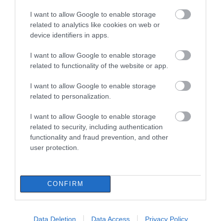
I want to allow Google to enable storage
Σε δημοπρασία η μπάλα των
ιστορικών γκολ του Μαραντόνα
related to analytics like cookies on web or
device identifiers in apps.
08.08.2026 | 18:40
I want to allow Google to enable storage
related to functionality of the website or app.
Αγανάκτηση σε χωριό της
Εύβοιας: Μένουν κάθε μέρα χωρίς
νερό – Σοβαρή καταγγελία
Ρίγη συγκίνησης στην
Εύβοια: Τέλος στις
I want to allow Google to enable storage
Εύβοια! Η Ιερά Μονή
παράνομες χωματερές
related to personalization.
08.08.2026 | 18:20
Οσίου Δαυΐδ έλαμψε
– Έρχονται πρόστιμα
στη μεγάλη πανήγυρη
χωρίς εξαιρέσεις
I want to allow Google to enable storage
Αγροτικές ενισχύσεις: Ποιοι θα
της Μεταμορφώσεως
related to security, including authentication
λάβουν νωρίτερα τις
προκαταβολές
functionality and fraud prevention, and other
user protection.
08.08.2026 | 18:00
Σε πελάγη ευτυχίας
αντιδήμαρχος στην Εύβοια! Έγινε
CONFIRM
για τρίτη φορά παππούς!
08.08.2026 | 17:40
Εύβοια: Η μαύρη
Εύβοια: Πότε θα γίνει ο
Data Deletion
Data Access
Privacy Policy