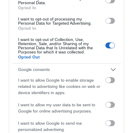
Personal Data.
08.08.2026 | 20:20
Opted In
Εύβοια: Η μαύρη επέτειος της
I want to opt-out of processing my
καταστροφικής πυρκαγιάς – Το
Personal Data for Targeted Advertising.
χρονικό της τραγωδίας
Opted In
08.08.2026 | 20:00
I want to opt-out of Collection, Use,
Retention, Sale, and/or Sharing of my
Εύβοια: Πότε θα γίνει ο
Personal Data that Is Unrelated with the
Purposes for which it was collected.
καθιερωμένος έρανος για το
Opted Out
«Στιφάδο της Παναγίας»
08.08.2026 | 19:40
Google consents
Ο Αλέξης Τσίπρας παρουσιάζει το
I want to allow Google to enable storage
οικονομικό πρόγραμμα της ΕΛ.Α.Σ.
related to advertising like cookies on web or
στη Θεσσαλονίκη
device identifiers in apps.
08.08.2026 | 19:20
Όλες οι τελευταίες ειδήσεις
I want to allow my user data to be sent to
Κάνεις δεν ξεχνά τι έζησε η
Google for online advertising purposes.
Εύβοια πριν πέντε χρόνια
ΠΕΡΙΣΣΟΤΕΡΑ ΑΠΟ ΕΙΔΗΣΕΙΣ ΕΥΒΟΙΑ
I want to allow Google to send me
08.08.2026 | 19:00
personalized advertising.