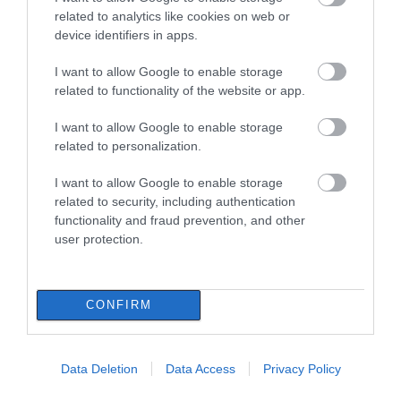
Ζεμπίλης
related to analytics like cookies on web or
device identifiers in apps.
06.08.2026 | 22:00
Συντάξεις Σεπτεμβρίου 2026:
I want to allow Google to enable storage
Πότε πληρώνονται οι δικαιούχοι –
related to functionality of the website or app.
Ποιες περιοχές δεν θα
Καιρός: Πάνω από 35
Οι ημερομηνίες του e-ΕΦΚΑ
έχουν ρεύμα σήμερα
βαθμούς σήμερα η
στην Εύβοια
θερμοκρασία στην
I want to allow Google to enable storage
06.08.2026 | 21:40
Εύβοια
related to personalization.
Σοκ στην Εύβοια με την κοπέλα
που έπεσε από την γέφυρα: Τα
I want to allow Google to enable storage
νεότερα για την υγεία της
related to security, including authentication
functionality and fraud prevention, and other
06.08.2026 | 21:20
user protection.
Νεότερα για τη Φωτιά στη Σκύρο:
Κινδύνευσε κτηνοτροφική μονάδα
– Νέο βίντεο
CONFIRM
Εύβοια: Σήμερα το
Φωτιά στη Σκύρο:
06.08.2026 | 21:00
τελευταίο αντίο στον
Χωρίς ενεργό μέτωπο –
37χρονο που έχασε τη
Παραμένουν ισχυρές
Καφές: Τα οφέλη της μέτριας
ζωή του σε τροχαίο με
δυνάμεις της
Data Deletion
Data Access
Privacy Policy
κατανάλωσης σύμφωνα με ειδικό
αγριογούρουνο
Πυροσβεστικής
στο μικροβίωμα του εντέρου