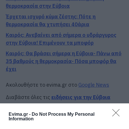
θερμοκρασία στην Εύβοια
Έρχεται ισχυρό κύμα ζέστης: Πότε η
θερμοκρασία θα χτυπήσει 40άρια
Καιρός: Ανεβαίνει από σήμερα ο υδράργυρος
στην Εύβοια! Επιμένουν τα μποφόρ
Καιρός: Θα βράσει σήμερα η Εύβοια- Πάνω από
35 βαθμούς η θερμοκρασία- Πόσα μποφόρ θα
έχει
Ακολουθήστε το evima.gr στο
Google News
Διαβάστε όλες τις
ειδήσεις για την Εύβοια
Διαβάστε όλες τις
τελευταίες ειδήσεις
για την
Evima.gr -
Do Not Process My Personal
Ελλάδα
και τον
Κόσμο
στο
evima.gr
Information
TAGS:
#KAIROS
ΒΡΟΧΕΣ
ΕΙΔΗΣΕΙΣ ΕΥΒΟΙΑ