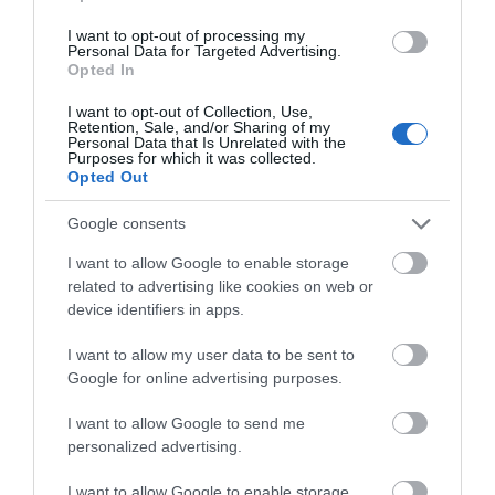
ζωή του σε τροχαίο με
αγριογούρουνο
I want to opt-out of processing my
Personal Data for Targeted Advertising.
07.08.2026 | 08:00
Opted In
Φωτιά στη Σκύρο: Χωρίς ενεργό
I want to opt-out of Collection, Use,
μέτωπο – Παραμένουν ισχυρές
Retention, Sale, and/or Sharing of my
δυνάμεις της Πυροσβεστικής
Personal Data that Is Unrelated with the
Purposes for which it was collected.
07.08.2026 | 00:10
Opted Out
Συνελήφθη 63χρονη για τη φωτιά
Google consents
στη Σκύρο
I want to allow Google to enable storage
06.08.2026 | 23:15
related to advertising like cookies on web or
Όλες οι τελευταίες ειδήσεις
device identifiers in apps.
Φωτιά στη Σκύρο: Δύσκολη νύχτα
για την Καλαμίτσα – Νέες εικόνες
I want to allow my user data to be sent to
και βίντεο
ΠΕΡΙΣΣΟΤΕΡΑ ΑΠΟ ΕΙΔΗΣΕΙΣ ΕΥΒΟΙΑ
Google for online advertising purposes.
06.08.2026 | 22:04
I want to allow Google to send me
personalized advertising.
Εύβοια: Με κατάνυξη και πλήθος
κόσμου η μεγάλη γιορτή στους
Ωρεούς – Παρών ο Θανάσης
I want to allow Google to enable storage