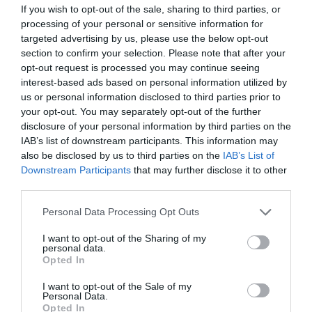
If you wish to opt-out of the sale, sharing to third parties, or
ΕΥΒΟΙΑ
ΚΑΤΑΙΓΙΔΕΣ
ΝΕΑ
processing of your personal or sensitive information for
targeted advertising by us, please use the below opt-out
ΡΟΗ ΕΙΔΗΣΕΩΝ
section to confirm your selection. Please note that after your
opt-out request is processed you may continue seeing
Ποιες περιοχές δεν θα έχουν
interest-based ads based on personal information utilized by
ρεύμα σήμερα στην Εύβοια
us or personal information disclosed to third parties prior to
07.08.2026 | 08:45
your opt-out. You may separately opt-out of the further
disclosure of your personal information by third parties on the
IAB’s list of downstream participants. This information may
Εορτολόγιο: Ποιοι γιορτάζουν
also be disclosed by us to third parties on the
IAB’s List of
σήμερα, Παρασκευή 7 Αυγούστου
Downstream Participants
that may further disclose it to other
07.08.2026 | 08:30
third parties.
Please note that this website/app uses one or more Google
Personal Data Processing Opt Outs
Καιρός: Πάνω από 35 βαθμούς
services and may gather and store information including but
σήμερα η θερμοκρασία στην
not limited to your visit or usage behaviour. You may click to
I want to opt-out of the Sharing of my
Εύβοια
personal data.
grant or deny consent to Google and its third-party tags to
Opted In
07.08.2026 | 08:15
use your data for below specified purposes in below Google
consent section.
I want to opt-out of the Sale of my
Εύβοια: Σήμερα το τελευταίο
Personal Data.
αντίο στον 37χρονο που έχασε τη
Opted In