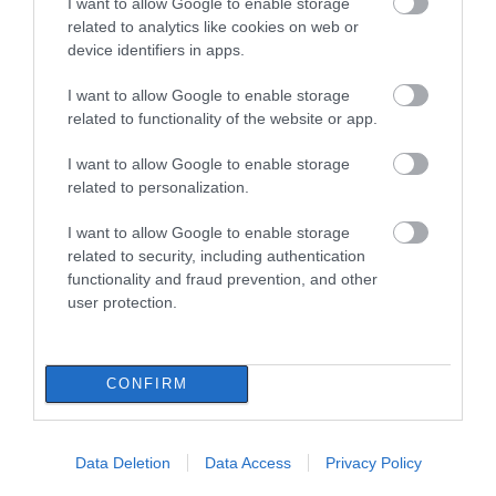
I want to allow Google to enable storage
07.08.2026 | 16:30
related to analytics like cookies on web or
device identifiers in apps.
Διακοπές στην Κάρυστο: Το Χωνί
I want to allow Google to enable storage
είναι ο προορισμός για
αυθεντικές ελληνικές γεύσεις
related to functionality of the website or app.
Αυτός ο δήμος της
Βαρύ πένθος για τον
07.08.2026 | 16:15
Εύβοιας πάει στα
εκπαιδευτικό από την
I want to allow Google to enable storage
δικαστήρια για τις
Εύβοια που έφυγε από
related to personalization.
ανεμογεννήτριες
τη ζωή
Κρίση στο κόμμα Καρυστιανού:
Δύο ακόμη στελέχη αποχωρούν
I want to allow Google to enable storage
καταγγέλλοντας κλειστό
σύστημα αποφάσεων
related to security, including authentication
functionality and fraud prevention, and other
07.08.2026 | 16:00
user protection.
Εικόνες ντροπής από
ασυνείδητους στην Εύβοια:
Πετούν ογκώδη αντικείμενα όπου
βρουν
CONFIRM
Εύβοια: Αυτός είναι ο
Αυγουστιάτικη
07.08.2026 | 15:45
36χρονος
απόβαση στην Εύβοια –
επιχειρηματίας πού
«Κόκκινο» πριν από
Σκύρος: Επέστρεψαν στην Εύβοια
Data Deletion
Data Access
Privacy Policy
έχασε την ζωή του
την Υψηλή Γέφυρα
οι πυροσβέστες που έδωσαν μάχη
Χαλκίδας