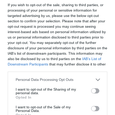
TAGS:
#KAIROS
ΒΡΟΧΕΣ
ΕΙΔΗΣΕΙΣ ΕΥΒΟΙΑ
If you wish to opt-out of the sale, sharing to third parties, or
ΕΥΒΟΙΑ
ΖΕΣΤΗ
ΝΕΑ
processing of your personal or sensitive information for
targeted advertising by us, please use the below opt-out
ΡΟΗ ΕΙΔΗΣΕΩΝ
section to confirm your selection. Please note that after your
opt-out request is processed you may continue seeing
Αυτός ο δήμος της Εύβοιας πάει
interest-based ads based on personal information utilized by
στα δικαστήρια για τις
us or personal information disclosed to third parties prior to
ανεμογεννήτριες
your opt-out. You may separately opt-out of the further
07.08.2026 | 18:40
disclosure of your personal information by third parties on the
IAB’s list of downstream participants. This information may
Τραγική κατάληξη είχε η
also be disclosed by us to third parties on the
IAB’s List of
θαλάσσια εκδρομή για 57χρονο
Downstream Participants
that may further disclose it to other
τουρίστα
third parties.
07.08.2026 | 18:20
Please note that this website/app uses one or more Google
Personal Data Processing Opt Outs
services and may gather and store information including but
Βαρύ πένθος για τον εκπαιδευτικό
από την Εύβοια που έφυγε από τη
not limited to your visit or usage behaviour. You may click to
I want to opt-out of the Sharing of my
personal data.
ζωή
grant or deny consent to Google and its third-party tags to
Opted In
use your data for below specified purposes in below Google
07.08.2026 | 18:00
consent section.
I want to opt-out of the Sale of my
Personal Data.
Αυτοψία στα καμένα: 37 σπίτια
Opted In