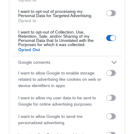
κρίθηκαν κατεδαφιστέα στο
Πόρτο Γερμενό
I want to opt-out of processing my
07.08.2026 | 17:40
Personal Data for Targeted Advertising.
Opted In
Εύβοια: Αυτός είναι ο 36χρονος
I want to opt-out of Collection, Use,
επιχειρηματίας πού έχασε την
Retention, Sale, and/or Sharing of my
ζωή του
Personal Data that Is Unrelated with the
Purposes for which it was collected.
07.08.2026 | 17:20
Opted Out
Οδηγός λεωφορείου υπέστη
Google consents
καρδιακό επεισόδιο ενώ οδηγούσε
I want to allow Google to enable storage
07.08.2026 | 17:00
related to advertising like cookies on web or
Όλες οι τελευταίες ειδήσεις
device identifiers in apps.
Αυγουστιάτικη απόβαση στην
Εύβοια – «Κόκκινο» πριν από την
I want to allow my user data to be sent to
Υψηλή Γέφυρα Χαλκίδας
Google for online advertising purposes.
ΠΕΡΙΣΣΟΤΕΡΑ ΑΠΟ ΕΙΔΗΣΕΙΣ ΕΥΒΟΙΑ
07.08.2026 | 16:45
I want to allow Google to send me
personalized advertising.
Άνδρας απειλούσε να πέσει από
το μπαλκόνι