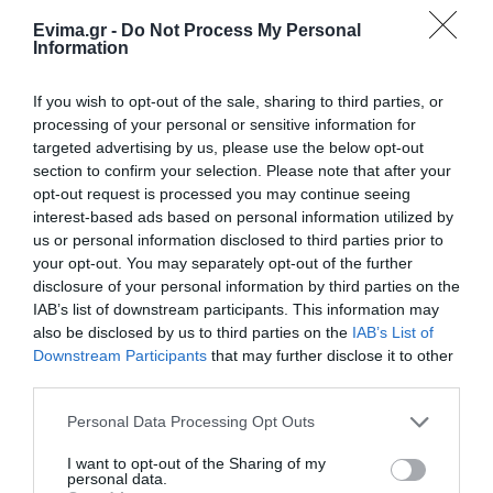
Evima.gr -
Do Not Process My Personal
Διαβάστε όλες τις
τελευταίες ειδήσεις
για την
Information
Ελλάδα
και τον
Κόσμο
στο
evima.gr
If you wish to opt-out of the sale, sharing to third parties, or
TAGS:
#KAIROS
ΒΡΟΧΕΣ
ΕΙΔΗΣΕΙΣ ΕΥΒΟΙΑ
processing of your personal or sensitive information for
ΕΜΥ
ΕΥΒΟΙΑ
ΖΕΣΤΗ
ΝΕΑ
targeted advertising by us, please use the below opt-out
section to confirm your selection. Please note that after your
ΡΟΗ ΕΙΔΗΣΕΩΝ
opt-out request is processed you may continue seeing
interest-based ads based on personal information utilized by
Κρίση στο κόμμα Καρυστιανού:
us or personal information disclosed to third parties prior to
Δύο ακόμη στελέχη αποχωρούν
your opt-out. You may separately opt-out of the further
καταγγέλλοντας κλειστό
disclosure of your personal information by third parties on the
σύστημα αποφάσεων
IAB’s list of downstream participants. This information may
07.08.2026 | 16:00
also be disclosed by us to third parties on the
IAB’s List of
Downstream Participants
that may further disclose it to other
Εικόνες ντροπής από
third parties.
ασυνείδητους στην Εύβοια:
Πετούν ογκώδη αντικείμενα όπου
Please note that this website/app uses one or more Google
βρουν
Personal Data Processing Opt Outs
services and may gather and store information including but
07.08.2026 | 15:45
not limited to your visit or usage behaviour. You may click to
I want to opt-out of the Sharing of my
personal data.
grant or deny consent to Google and its third-party tags to