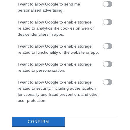
ΠΕΡΙΣΣΟΤΕΡΑ ΑΠΟ ΕΙΔΗΣΕΙΣ ΕΥΒΟΙΑ
I want to allow Google to send me
Πότε θα πληρωθούν οι συντάξεις
Σεπτεμβρίου 2026
personalized advertising.
07.08.2026 | 14:30
I want to allow Google to enable storage
related to analytics like cookies on web or
device identifiers in apps.
Θλίψη στην Εύβοια: Γυναίκα
έχασε την ζωή της
I want to allow Google to enable storage
07.08.2026 | 14:15
related to functionality of the website or app.
Εικόνες ντροπής από
Σκύρος: Επέστρεψαν
I want to allow Google to enable storage
Νεκρός ανασύρθηκε 69χρονος
ασυνείδητους στην
στην Εύβοια οι
related to personalization.
λουόμενος
Εύβοια: Πετούν ογκώδη
πυροσβέστες που
αντικείμενα όπου
έδωσαν μάχη με τις
07.08.2026 | 14:00
βρουν
φλόγες – Έφτασαν
I want to allow Google to enable storage
στην Κύμη
related to security, including authentication
functionality and fraud prevention, and other
Μεγάλο πανηγύρι απόψε με την
user protection.
Χαρά Βέρρα στην Εύβοια – Η
περιοχή
07.08.2026 | 13:45
CONFIRM
Νεκρός 75χρονος που είχε φύγει