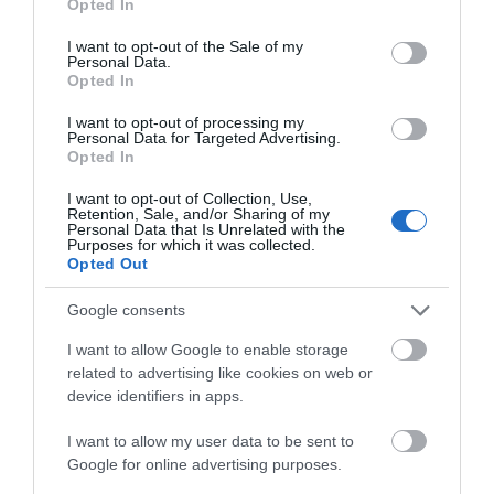
Σκύρος: Επέστρεψαν στην Εύβοια
Opted In
use your data for below specified purposes in below Google
οι πυροσβέστες που έδωσαν μάχη
με τις φλόγες – Έφτασαν στην
consent section.
I want to opt-out of the Sale of my
Κύμη
Personal Data.
Opted In
07.08.2026 | 15:30
I want to opt-out of processing my
Νέα αποκάλυψη του evima: Αυτές
Personal Data for Targeted Advertising.
οι εθελοντικές ομάδες της
Opted In
Εύβοιας ενισχύονται με
πυροσβεστικά οχήματα
I want to opt-out of Collection, Use,
Retention, Sale, and/or Sharing of my
07.08.2026 | 15:15
Personal Data that Is Unrelated with the
Purposes for which it was collected.
Κωνσταντοπούλου από τη
Opted Out
Βοιωτία: Αυτό που συμβαίνει δεν
είναι ατύχημα, είναι έγκλημα
Google consents
διαρκές και συνεχιζόμενο
I want to allow Google to enable storage
07.08.2026 | 15:00
related to advertising like cookies on web or
Μεγάλη προσοχή δρόμος έχει
device identifiers in apps.
Όλες οι τελευταίες ειδήσεις
γεμίσει με λάδια στην Εύβοια
I want to allow my user data to be sent to
07.08.2026 | 14:45
Google for online advertising purposes.