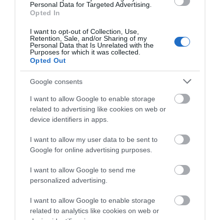
Personal Data for Targeted Advertising.
09.08.2026 | 08:00
Opted In
I want to opt-out of Collection, Use,
Φωτιά στην Εύβοια σε ξερά χόρτα
Retention, Sale, and/or Sharing of my
Personal Data that Is Unrelated with the
09.08.2026 | 00:10
Purposes for which it was collected.
Opted Out
Google consents
Ρίγη συγκίνησης στην Εύβοια! Η
Ιερά Μονή Οσίου Δαυΐδ έλαμψε
I want to allow Google to enable storage
στη μεγάλη πανήγυρη της
related to advertising like cookies on web or
Μεταμορφώσεως
device identifiers in apps.
08.08.2026 | 21:00
Όλες οι τελευταίες ειδήσεις
I want to allow my user data to be sent to
Φάνης Σπανός: 500.000 € για την
Google for online advertising purposes.
ενεργειακή αναβάθμιση του 4ου
Δημοτικού Σχολείου Λιβαδειάς
ΠΕΡΙΣΣΟΤΕΡΑ ΑΠΟ ΕΙΔΗΣΕΙΣ ΕΥΒΟΙΑ
I want to allow Google to send me
08.08.2026 | 20:40
personalized advertising.
Εύβοια: Τέλος στις παράνομες
I want to allow Google to enable storage
χωματερές – Έρχονται πρόστιμα
related to analytics like cookies on web or
χωρίς εξαιρέσεις