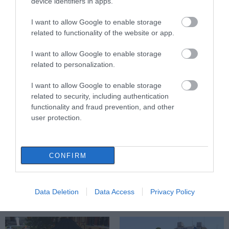
device identifiers in apps.
08.08.2026 | 20:20
I want to allow Google to enable storage
Εύβοια: Η μαύρη επέτειος της
related to functionality of the website or app.
καταστροφικής πυρκαγιάς – Το
χρονικό της τραγωδίας
Νότια Εύβοια: Μεγάλο
Καιρός: Καύσωνας και
I want to allow Google to enable storage
Beach Party σήμερα
πολλά μποφόρ σήμερα
08.08.2026 | 20:00
related to personalization.
στη Γαλάζια Λίμνη! Εσύ
στην Εύβοια
θα λείπεις;
I want to allow Google to enable storage
Εύβοια: Πότε θα γίνει ο
καθιερωμένος έρανος για το
related to security, including authentication
«Στιφάδο της Παναγίας»
functionality and fraud prevention, and other
user protection.
08.08.2026 | 19:40
Ο Αλέξης Τσίπρας παρουσιάζει το
οικονομικό πρόγραμμα της ΕΛ.Α.Σ.
CONFIRM
στη Θεσσαλονίκη
08.08.2026 | 19:20
«Κόκκινος»
Φωτιά στην Εύβοια σε
συναγερμός σήμερα
ξερά χόρτα
Data Deletion
Data Access
Privacy Policy
στην Εύβοια – Τι
Κάνεις δεν ξεχνά τι έζησε η
Εύβοια πριν πέντε χρόνια
απαγορεύεται
08.08.2026 | 19:00