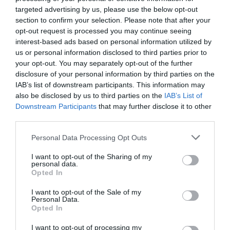
ΕΥΒΟΙΑ
ΖΕΣΤΗ
ΝΕΑ
ΣΚΟΝΗ
targeted advertising by us, please use the below opt-out
section to confirm your selection. Please note that after your
ΡΟΗ ΕΙΔΗΣΕΩΝ
opt-out request is processed you may continue seeing
interest-based ads based on personal information utilized by
Νότια Εύβοια: Μεγάλο Beach Party
us or personal information disclosed to third parties prior to
σήμερα στη Γαλάζια Λίμνη! Εσύ θα
your opt-out. You may separately opt-out of the further
λείπεις;
disclosure of your personal information by third parties on the
09.08.2026 | 09:00
IAB’s list of downstream participants. This information may
also be disclosed by us to third parties on the
IAB’s List of
Εορτολόγιο: Ποιοι γιορτάζουν
Downstream Participants
that may further disclose it to other
σήμερα, Κυριακή 9 Αυγούστου
third parties.
09.08.2026 | 08:40
Please note that this website/app uses one or more Google
Personal Data Processing Opt Outs
services and may gather and store information including but
not limited to your visit or usage behaviour. You may click to
I want to opt-out of the Sharing of my
Καιρός: Καύσωνας και πολλά
personal data.
μποφόρ σήμερα στην Εύβοια
grant or deny consent to Google and its third-party tags to
Opted In
use your data for below specified purposes in below Google
09.08.2026 | 08:20
consent section.
I want to opt-out of the Sale of my
Personal Data.
Opted In
«Κόκκινος» συναγερμός σήμερα
στην Εύβοια – Τι απαγορεύεται
I want to opt-out of processing my