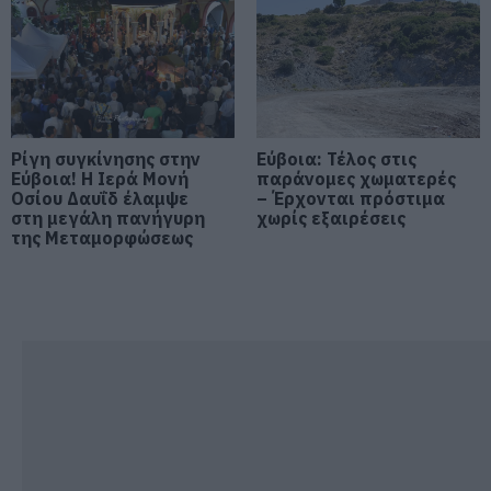
Σε δημοπρασία η μπάλα των
ιστορικών γκολ του Μαραντόνα
08.08.2026 | 18:40
Ρίγη συγκίνησης στην
Εύβοια: Τέλος στις
Αγανάκτηση σε χωριό της
Εύβοια! Η Ιερά Μονή
Εύβοιας: Μένουν κάθε μέρα χωρίς
παράνομες χωματερές
νερό – Σοβαρή καταγγελία
Οσίου Δαυΐδ έλαμψε
– Έρχονται πρόστιμα
στη μεγάλη πανήγυρη
χωρίς εξαιρέσεις
08.08.2026 | 18:20
της Μεταμορφώσεως
Αγροτικές ενισχύσεις: Ποιοι θα
λάβουν νωρίτερα τις
προκαταβολές
08.08.2026 | 18:00