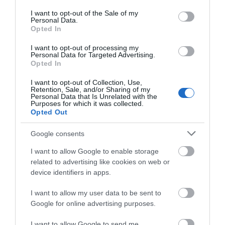
ανασύρθηκε χωρίς τις αισθήσεις
consent section.
I want to opt-out of the Sale of my
του από τη θάλασσα
Personal Data.
Opted In
07.08.2026 | 20:57
Όλες οι τελευταίες ειδήσεις
I want to opt-out of processing my
Ανακοινώθηκαν νέες προσλήψεις
Personal Data for Targeted Advertising.
σε δήμο της Εύβοιας: Δείτε εδώ
Opted In
07.08.2026 | 20:40
ΠΕΡΙΣΣΟΤΕΡΑ ΑΠΟ ΕΙΔΗΣΕΙΣ ΕΥΒΟΙΑ
I want to opt-out of Collection, Use,
Retention, Sale, and/or Sharing of my
Personal Data that Is Unrelated with the
Purposes for which it was collected.
Ποιοι και γιατί θα πάρουν
Opted Out
διπλάσια σύνταξη τον Αύγουστο
07.08.2026 | 20:20
Google consents
I want to allow Google to enable storage
Δείτε τι έκανε Δήμος της Εύβοιας
related to advertising like cookies on web or
για τις φωτιές
device identifiers in apps.
07.08.2026 | 20:00
Μεγάλο πανηγύρι στην
Εύβοια: Ηχηρό μήνυμα
Εύβοια: Πλημμύρισε με
πέντε χρόνια μετά τη
I want to allow my user data to be sent to
κόσμο η Φαράκλα
μεγάλη καταστροφή
Google for online advertising purposes.
(pics&vid)
του 2021
Μητέρα και γιος οι νεκροί από τη
σύγκρουση αυτοκινήτου με
I want to allow Google to send me