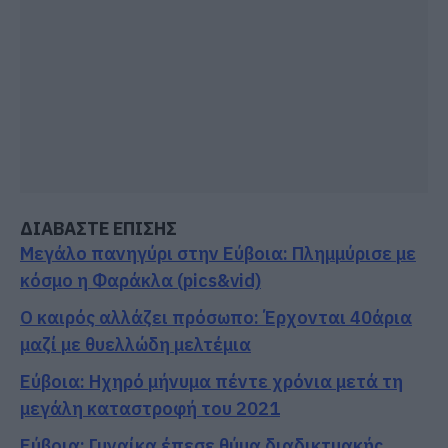
ΔΙΑΒΑΣΤΕ ΕΠΙΣΗΣ
Μεγάλο πανηγύρι στην Εύβοια: Πλημμύρισε με
κόσμο η Φαράκλα (pics&vid)
Ο καιρός αλλάζει πρόσωπο: Έρχονται 40άρια
μαζί με θυελλώδη μελτέμια
Εύβοια: Ηχηρό μήνυμα πέντε χρόνια μετά τη
μεγάλη καταστροφή του 2021
Εύβοια: Γυναίκα έπεσε θύμα διαδικτυακής