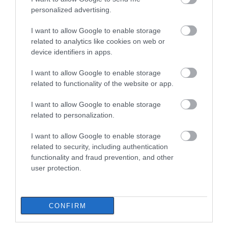
φορτηγό
personalized advertising.
07.08.2026 | 19:40
I want to allow Google to enable storage
Ράγισαν καρδιές στην Εύβοια: Το
related to analytics like cookies on web or
τελευταίο «αντίο» στον 36χρονο
device identifiers in apps.
επιχειρηματία
07.08.2026 | 19:10
I want to allow Google to enable storage
Εύβοια: Γυναίκα έπεσε
Τραγωδία στην Εύβοια:
related to functionality of the website or app.
θύμα διαδικτυακής
Άνδρας ανασύρθηκε
Νέο επίδομα 600 ευρώ για
απάτης – Πλήρωσε για
χωρίς τις αισθήσεις του
σπουδαστές: Οι δικαιούχοι
I want to allow Google to enable storage
τρακτέρ που δεν
από τη θάλασσα
related to personalization.
07.08.2026 | 19:00
παρέλαβε
I want to allow Google to enable storage
related to security, including authentication
Αυτός ο δήμος της Εύβοιας πάει
στα δικαστήρια για τις
functionality and fraud prevention, and other
ανεμογεννήτριες
user protection.
07.08.2026 | 18:40
Τραγική κατάληξη είχε η
CONFIRM
θαλάσσια εκδρομή για 57χρονο
Ανακοινώθηκαν νέες
Δείτε τι έκανε Δήμος
τουρίστα
προσλήψεις σε δήμο
της Εύβοιας για τις