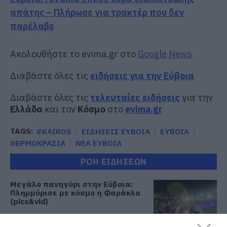
απάτης – Πλήρωσε για τρακτέρ που δεν
παρέλαβε
Ακολουθήστε το evima.gr στο
Google News
Διαβάστε όλες τις
ειδήσεις για την Εύβοια
Διαβάστε όλες τις
τελευταίες ειδήσεις
για την
Ελλάδα
και τον
Κόσμο
στο
evima.gr
TAGS:
#KAIROS
ΕΙΔΗΣΕΙΣ ΕΥΒΟΙΑ
ΕΥΒΟΙΑ
ΘΕΡΜΟΚΡΑΣΙΑ
ΝΕΑ ΕΥΒΟΙΑ
ΡΟΗ ΕΙΔΗΣΕΩΝ
Μεγάλο πανηγύρι στην Εύβοια:
Πλημμύρισε με κόσμο η Φαράκλα
(pics&vid)
08.08.2026 | 00:59