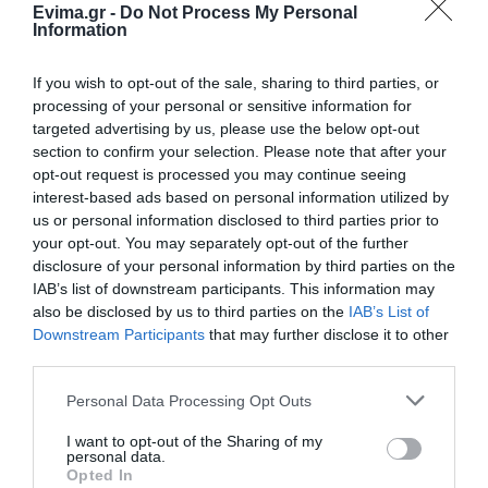
Evima.gr -
Do Not Process My Personal
Ο καιρός αλλάζει πρόσωπο:
Information
Έρχονται 40άρια μαζί με
θυελλώδη μελτέμια
If you wish to opt-out of the sale, sharing to third parties, or
07.08.2026 | 22:20
processing of your personal or sensitive information for
targeted advertising by us, please use the below opt-out
Εύβοια: Ηχηρό μήνυμα πέντε
section to confirm your selection. Please note that after your
χρόνια μετά τη μεγάλη
καταστροφή του 2021
opt-out request is processed you may continue seeing
interest-based ads based on personal information utilized by
07.08.2026 | 22:00
us or personal information disclosed to third parties prior to
your opt-out. You may separately opt-out of the further
Νέο τροχαίο με υλικές ζημιές
disclosure of your personal information by third parties on the
07.08.2026 | 21:40
IAB’s list of downstream participants. This information may
also be disclosed by us to third parties on the
IAB’s List of
Downstream Participants
that may further disclose it to other
third parties.
Εύβοια: Γυναίκα έπεσε θύμα
διαδικτυακής απάτης – Πλήρωσε
Please note that this website/app uses one or more Google
Personal Data Processing Opt Outs
για τρακτέρ που δεν παρέλαβε
services and may gather and store information including but
07.08.2026 | 21:20
not limited to your visit or usage behaviour. You may click to
I want to opt-out of the Sharing of my
personal data.
grant or deny consent to Google and its third-party tags to
Opted In
Τραγωδία στην Εύβοια: Άνδρας
use your data for below specified purposes in below Google