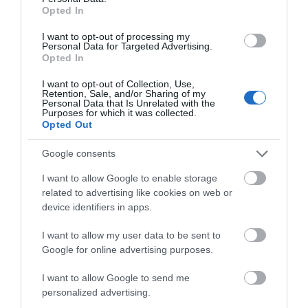
07.08.2026 | 22:00
Opted In
Νέο τροχαίο με υλικές ζημιές
I want to opt-out of processing my
Personal Data for Targeted Advertising.
07.08.2026 | 21:40
Opted In
I want to opt-out of Collection, Use,
Retention, Sale, and/or Sharing of my
Personal Data that Is Unrelated with the
Εύβοια: Γυναίκα έπεσε θύμα
Purposes for which it was collected.
διαδικτυακής απάτης – Πλήρωσε
Opted Out
για τρακτέρ που δεν παρέλαβε
07.08.2026 | 21:20
Google consents
Τραγωδία στην Εύβοια: Άνδρας
I want to allow Google to enable storage
ανασύρθηκε χωρίς τις αισθήσεις
related to advertising like cookies on web or
του από τη θάλασσα
device identifiers in apps.
07.08.2026 | 20:57
I want to allow my user data to be sent to
Google for online advertising purposes.
Ανακοινώθηκαν νέες προσλήψεις
σε δήμο της Εύβοιας: Δείτε εδώ
I want to allow Google to send me
07.08.2026 | 20:40
personalized advertising.
Όλες οι τελευταίες ειδήσεις