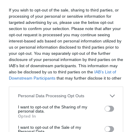
Ακολουθήστε το evima.gr στο
Google News
If you wish to opt-out of the sale, sharing to third parties, or
processing of your personal or sensitive information for
Διαβάστε όλες τις
ειδήσεις για την Εύβοια
targeted advertising by us, please use the below opt-out
section to confirm your selection. Please note that after your
Διαβάστε όλες τις
τελευταίες ειδήσεις
για την
opt-out request is processed you may continue seeing
Ελλάδα
και τον
Κόσμο
στο
evima.gr
interest-based ads based on personal information utilized by
us or personal information disclosed to third parties prior to
TAGS:
#KAIROS
ΑΝΟΔΟΣ ΘΕΡΜΟΚΡΑΣΙΑΣ
your opt-out. You may separately opt-out of the further
ΕΙΔΗΣΕΙΣ ΕΥΒΟΙΑ
ΕΥΒΟΙΑ
ΝΕΑ
disclosure of your personal information by third parties on the
IAB’s list of downstream participants. This information may
ΡΟΗ ΕΙΔΗΣΕΩΝ
also be disclosed by us to third parties on the
IAB’s List of
Downstream Participants
that may further disclose it to other
Ο καιρός αλλάζει πρόσωπο:
third parties.
Έρχονται 40άρια μαζί με
θυελλώδη μελτέμια
Please note that this website/app uses one or more Google
Personal Data Processing Opt Outs
services and may gather and store information including but
07.08.2026 | 22:20
not limited to your visit or usage behaviour. You may click to
I want to opt-out of the Sharing of my
personal data.
grant or deny consent to Google and its third-party tags to
Εύβοια: Ηχηρό μήνυμα πέντε
Opted In
χρόνια μετά τη μεγάλη
use your data for below specified purposes in below Google
καταστροφή του 2021
consent section.
I want to opt-out of the Sale of my
Personal Data.