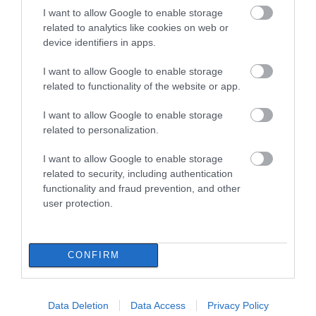
I want to allow Google to enable storage
Ποιοι και γιατί θα πάρουν
διπλάσια σύνταξη τον Αύγουστο
related to analytics like cookies on web or
device identifiers in apps.
07.08.2026 | 20:20
ΠΕΡΙΣΣΟΤΕΡΑ ΑΠΟ ΕΙΔΗΣΕΙΣ ΕΥΒΟΙΑ
I want to allow Google to enable storage
related to functionality of the website or app.
Δείτε τι έκανε Δήμος της Εύβοιας
για τις φωτιές
I want to allow Google to enable storage
07.08.2026 | 20:00
related to personalization.
I want to allow Google to enable storage
Μητέρα και γιος οι νεκροί από τη
related to security, including authentication
σύγκρουση αυτοκινήτου με
functionality and fraud prevention, and other
φορτηγό
Εύβοια: Ηχηρό μήνυμα
Εύβοια: Γυναίκα έπεσε
user protection.
07.08.2026 | 19:40
πέντε χρόνια μετά τη
θύμα διαδικτυακής
μεγάλη καταστροφή
απάτης – Πλήρωσε για
του 2021
τρακτέρ που δεν
Ράγισαν καρδιές στην Εύβοια: Το
παρέλαβε
τελευταίο «αντίο» στον 36χρονο
CONFIRM
επιχειρηματία
07.08.2026 | 19:10
Data Deletion
Data Access
Privacy Policy
Νέο επίδομα 600 ευρώ για