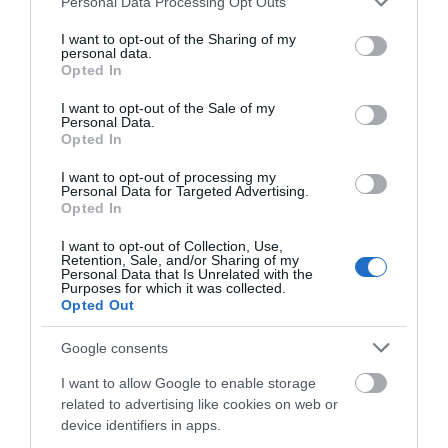
Personal Data Processing Opt Outs
services and may gather and store information including but
Δείτε τι έκανε Δήμος της Εύβοιας
not limited to your visit or usage behaviour. You may click to
I want to opt-out of the Sharing of my
για τις φωτιές
personal data.
grant or deny consent to Google and its third-party tags to
Opted In
07.08.2026 | 20:00
Μεγάλο πανηγύρι στην
Εύβοια: Ηχηρό μήνυμα
use your data for below specified purposes in below Google
Εύβοια: Πλημμύρισε με
πέντε χρόνια μετά τη
consent section.
I want to opt-out of the Sale of my
κόσμο η Φαράκλα
μεγάλη καταστροφή
Personal Data.
(pics&vid)
του 2021
Μητέρα και γιος οι νεκροί από τη
Opted In
σύγκρουση αυτοκινήτου με
φορτηγό
I want to opt-out of processing my
Personal Data for Targeted Advertising.
07.08.2026 | 19:40
Opted In
Ράγισαν καρδιές στην Εύβοια: Το
I want to opt-out of Collection, Use,
τελευταίο «αντίο» στον 36χρονο
Retention, Sale, and/or Sharing of my
Personal Data that Is Unrelated with the
επιχειρηματία
Purposes for which it was collected.
07.08.2026 | 19:10
Opted Out
Εύβοια: Γυναίκα έπεσε
Τραγωδία στην Εύβοια:
θύμα διαδικτυακής
Άνδρας ανασύρθηκε
Νέο επίδομα 600 ευρώ για
Google consents
απάτης – Πλήρωσε για
χωρίς τις αισθήσεις του
σπουδαστές: Οι δικαιούχοι
τρακτέρ που δεν
από τη θάλασσα
I want to allow Google to enable storage
07.08.2026 | 19:00
παρέλαβε
related to advertising like cookies on web or
device identifiers in apps.