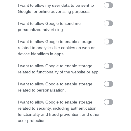
Αυτός ο δήμος της Εύβοιας πάει
I want to allow my user data to be sent to
στα δικαστήρια για τις
Google for online advertising purposes.
ανεμογεννήτριες
07.08.2026 | 18:40
I want to allow Google to send me
personalized advertising.
Τραγική κατάληξη είχε η
θαλάσσια εκδρομή για 57χρονο
Ανακοινώθηκαν νέες
Δείτε τι έκανε Δήμος
I want to allow Google to enable storage
τουρίστα
προσλήψεις σε δήμο
της Εύβοιας για τις
related to analytics like cookies on web or
07.08.2026 | 18:20
της Εύβοιας: Δείτε εδώ
φωτιές
device identifiers in apps.
Βαρύ πένθος για τον εκπαιδευτικό
I want to allow Google to enable storage
από την Εύβοια που έφυγε από τη
related to functionality of the website or app.
ζωή
07.08.2026 | 18:00
I want to allow Google to enable storage
related to personalization.
I want to allow Google to enable storage
related to security, including authentication
functionality and fraud prevention, and other
user protection.