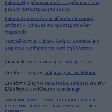
Εύβοια: Ηχηρό μήνυμα πέντε χρόνια μετά τη
μεγάλη καταστροφή του 2021
Εύβοια: Γυναίκα έπεσε θύμα διαδικτυακής
απάτης – Πλήρωσε για τρακτέρ που δεν
παρέλαβε
Τραγωδία στην Εύβοια: Άνδρας ανασύρθηκε
χωρίς τις αισθήσεις του από τη θάλασσα
Ακολουθήστε το evima.gr στο
Google News
Διαβάστε όλες τις
ειδήσεις για την Εύβοια
Διαβάστε όλες τις
τελευταίες ειδήσεις
για την
Ελλάδα
και τον
Κόσμο
στο
evima.gr
TAGS:
ΑΜΕΡΙΚΗΣ
ΕΙΔΗΣΕΙΣ ΕΥΒΟΙΑ
ΕΥΒΟΙΑ
ΗΜΕΡΑ ΑΝΕΞΑΡΤΗΣΙΑΣ
ΚΑΡΑΜΠΤΑΣΩΛΗ
ΝΕΑ
ΠΡΕΣΒΕΙΑ