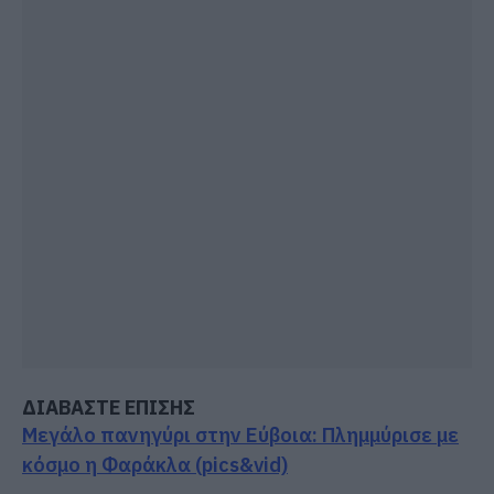
ΔΙΑΒΑΣΤΕ ΕΠΙΣΗΣ
Μεγάλο πανηγύρι στην Εύβοια: Πλημμύρισε με
κόσμο η Φαράκλα (pics&vid)