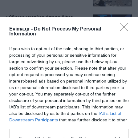
Εύβοια: Γυναίκα έπεσε θύμα
διαδικτυακής απάτης – Πλήρωσε
για τρακτέρ που δεν παρέλαβε
Evima.gr -
Do Not Process My Personal
Information
07.08.2026 | 21:20
If you wish to opt-out of the sale, sharing to third parties, or
Τραγωδία στην Εύβοια: Άνδρας
ανασύρθηκε χωρίς τις αισθήσεις
processing of your personal or sensitive information for
του από τη θάλασσα
targeted advertising by us, please use the below opt-out
section to confirm your selection. Please note that after your
07.08.2026 | 20:57
Όλες οι τελευταίες ειδήσεις
opt-out request is processed you may continue seeing
interest-based ads based on personal information utilized by
Ανακοινώθηκαν νέες προσλήψεις
σε δήμο της Εύβοιας: Δείτε εδώ
us or personal information disclosed to third parties prior to
your opt-out. You may separately opt-out of the further
07.08.2026 | 20:40
ΠΕΡΙΣΣΟΤΕΡΑ ΑΠΟ ΕΙΔΗΣΕΙΣ ΕΥΒΟΙΑ
disclosure of your personal information by third parties on the
IAB’s list of downstream participants. This information may
also be disclosed by us to third parties on the
IAB’s List of
Ποιοι και γιατί θα πάρουν
διπλάσια σύνταξη τον Αύγουστο
Downstream Participants
that may further disclose it to other
third parties.
07.08.2026 | 20:20
Please note that this website/app uses one or more Google